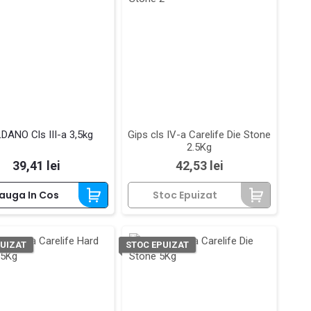
ANO Cls III-a 3,5kg
Gips cls IV-a Carelife Die Stone
2.5Kg
Pret
Pret
39,41 lei
42,53 lei
auga In Cos
Stoc Epuizat
UIZAT
STOC EPUIZAT