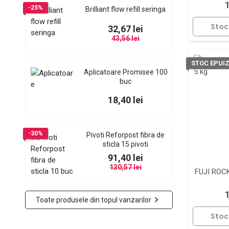
-25%
Brilliant flow refill seringa
Stoc
Pret
Pret de baza
32,67 lei
43,56 lei
STOC EPUI
Aplicatoare Promisee 100
buc
Pret
18,40 lei
-30%
Pivoti Reforpost fibra de
sticla 15 pivoti
Pret
Pret de baza
91,40 lei
130,57 lei
FUJI ROC

Toate produsele din topul vanzarilor
Stoc