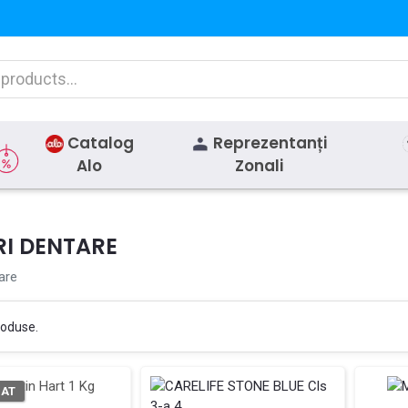
Catalog
Reprezentanți
Alo
Zonali
RI DENTARE
are
roduse.
ZAT