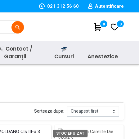
021 312 56 60
Autentificare
(
0
)
0
search
Contact /
Garanții
Cursuri
Anestezice
Sorteaza dupa:
STOC EPUIZAT