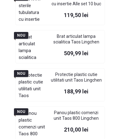
cu insertie Alle set 10 buc
Pret
119,50 lei
NOU
Brat articulat lampa
scialitica Taos Lingchen
Pret
509,99 lei
NOU
Protectie plastic cutie
utilitati unit Taos Lingchen
Pret
188,99 lei
NOU
Panou plastic comenzi
unit Taos 800 Lingchen
Pret
210,00 lei