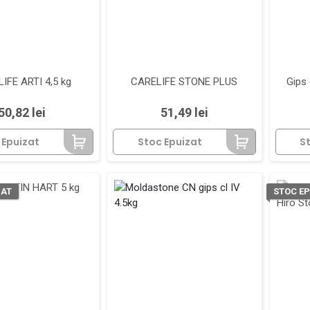
IFE ARTI 4,5 kg
CARELIFE STONE PLUS
Gips 
Pret
Pret
50,82 lei
51,49 lei
 Epuizat
Stoc Epuizat
S
ZAT
STOC EP