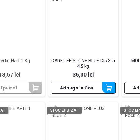
ertin Hart 1 Kg
CARELIFE STONE BLUE Cls 3-a
MOLD
4,5 kg
Pret
Pret
18,67 lei
36,30 lei
 Epuizat
Adauga In Cos
Ad
ZAT
STOC EPUIZAT
STOC EP