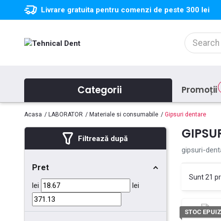
Livrare gratuita pentru comenzi de peste 300 lei
Categorii
Promoții
Acasa
LABORATOR
Materiale si consumabile
Gipsuri dentare
GIPSU
Filtrează după
gipsuri-dent
Pret
Sunt 21 p
lei
lei
STOC EPUI