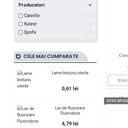
Producatori
Carelife
11
Kulzer
2
Spofa
2
CELE MAI CUMPARATE
Conv
Lame bisturiu sterile
Stoc
Pret
0,61 lei
STOC EPUI
Lac de fluorizare
Fluorodose
Pret
4,79 lei