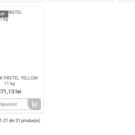
ZAT
CK PASTEL YELLOW
11 kg
Pret
371,13 lei
 Epuizat
1-21 din 21 produs(e)