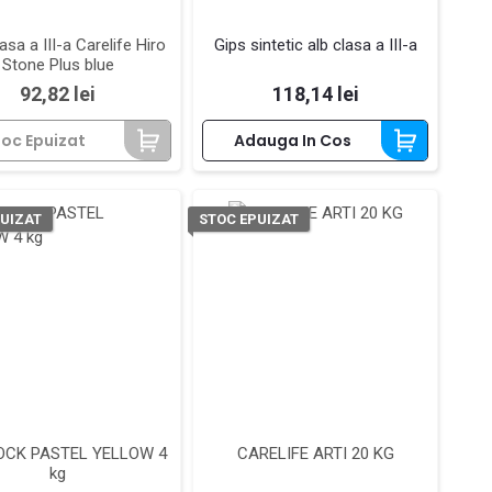
asa a III-a Carelife Hiro
Gips sintetic alb clasa a III-a
Stone Plus blue
Pret
Pret
92,82 lei
118,14 lei
toc Epuizat
Adauga In Cos
UIZAT
STOC EPUIZAT
ROCK PASTEL YELLOW 4
CARELIFE ARTI 20 KG
kg