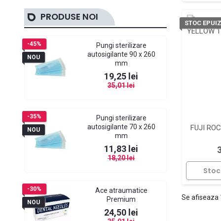
PRODUSE NOI
STOC EPUI
-45%
Pungi sterilizare
autosigilante 90 x 260
NOU
mm
Pret
Pret de baza
19,25 lei
35,01 lei
-35%
Pungi sterilizare
autosigilante 70 x 260
FUJI RO
NOU
mm
Pret
Pret de baza
11,83 lei
18,20 lei
Stoc
-30%
Ace atraumatice
Se afiseaza 
Premium
NOU
Pret
Pret de baza
24,50 lei