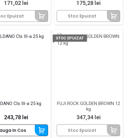
Pret
Pret
171,02 lei
175,28 lei
toc Epuizat
Stoc Epuizat
STOC EPUIZAT
ANO Cls III-a 25 kg
FUJI ROCK GOLDEN BROWN 12
kg
Pret
Pret
243,78 lei
347,34 lei
auga In Cos
Stoc Epuizat