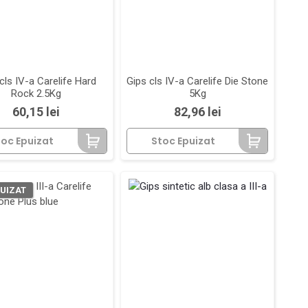
cls IV-a Carelife Hard
Gips cls IV-a Carelife Die Stone
Rock 2.5Kg
5Kg
Pret
Pret
60,15 lei
82,96 lei
toc Epuizat
Stoc Epuizat
UIZAT