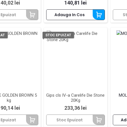
Pret
Pret
140,02 lei
140,81 lei
 Epuizat
Adauga In Cos
S
ZAT
STOC EPUIZAT
K GOLDEN BROWN 5
Gips cls IV-a Carelife Die Stone
MOLD
kg
20Kg
Pret
Pret
190,14 lei
233,36 lei
 Epuizat
Stoc Epuizat
Ad