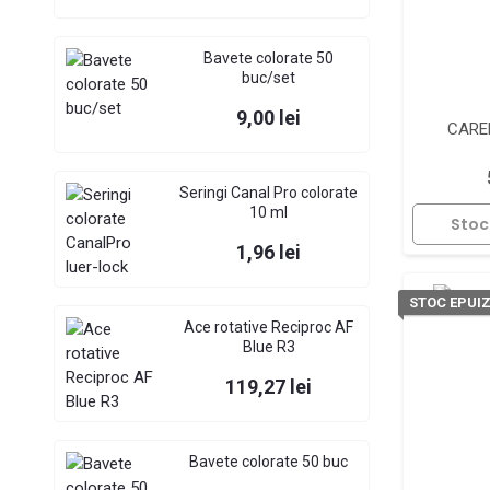
Bavete colorate 50
buc/set
Pret
9,00 lei
CAREL
Seringi Canal Pro colorate
10 ml
Stoc
Pret
1,96 lei
STOC EPUI
Ace rotative Reciproc AF
Blue R3
Pret
119,27 lei
Bavete colorate 50 buc