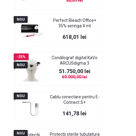
35,01 lei
NOU
Perfect Bleach Office+
35% seringa 4 ml
Pret
618,01 lei
-25%
Condilograf digital KaVo
ARCUSdigma 3
NOU
Pret
Pret de baza
51.750,00 lei
69.000,00 lei
NOU
Cablu conectare pentru E-
Connect S+
Pret
141,78 lei
NOU
Protectii sterile tubulatura