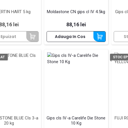
RTIN HART 5 kg
Moldastone CN gips cl IV 4.5kg
Gips cl
Pret
Pret
88,16 lei
88,16 lei
 Epuizat
Adauga In Cos
S
ZAT
STOC EP
STONE BLUE Cls 3-a
Gips cls IV-a Carelife Die Stone
FUJI 
20 kg
10 Kg