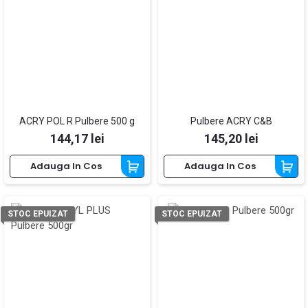
ACRY POL R Pulbere 500 g
Pulbere ACRY C&B
Pret
Pret
144,17 lei
145,20 lei
Adauga In Cos
Adauga In Cos
STOC EPUIZAT
STOC EPUIZAT