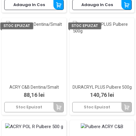
Adauga In Cos
Adauga In Cos
STOC EPUIZAT
STOC EPUIZAT
ACRY C&B Dentina/Smalt
DURACRYL PLUS Pulbere 500g
Pret
Pret
88,16 lei
140,76 lei
Stoc Epuizat
Stoc Epuizat