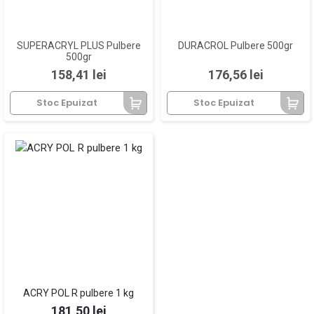
SUPERACRYL PLUS Pulbere
DURACROL Pulbere 500gr
500gr
Pret
Pret
158,41 lei
176,56 lei
Stoc Epuizat
Stoc Epuizat
ACRY POL R pulbere 1 kg
Pret
181,50 lei