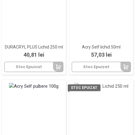
DURACRYL PLUS Lichid 250 ml
Acry Self lichid 50ml
Pret
Pret
40,81 lei
57,03 lei
Stoc Epuizat
Stoc Epuizat
STOC EPUIZAT