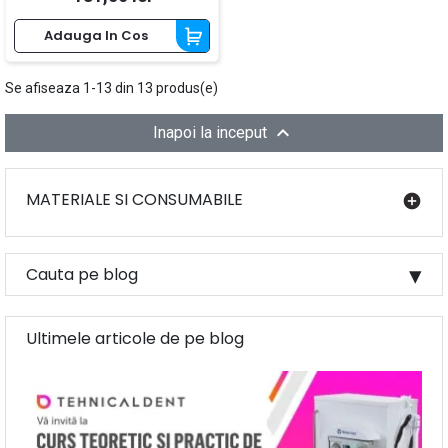
Adauga In Cos
Se afiseaza 1-13 din 13 produs(e)

Inapoi la inceput
Ștergeți filtrele
MATERIALE SI CONSUMABILE
add_circle
Pret
lei
lei
Producatori
Cauta pe blog
Ruthinium
7
RIN TEH
I
C
A
T
A
M
P
C
U
A
J
U
T
O
R
U
L
R CA
Spofa
6
Ultimele articole de pe blog
Vizualizați produsele a
13
EONICE
C
SIMPLIFICAT
Laserul chirurgical: Chirurgie, Parodontologie, Estetica, Terapia
Durerii