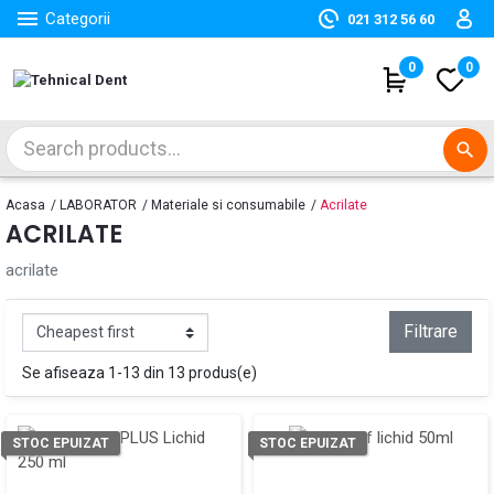

Categorii
021 312 56 60
(
0
)
0
search
Acasa
LABORATOR
Materiale si consumabile
Acrilate
ACRILATE
acrilate
Filtrare
Se afiseaza 1-13 din 13 produs(e)
STOC EPUIZAT
STOC EPUIZAT