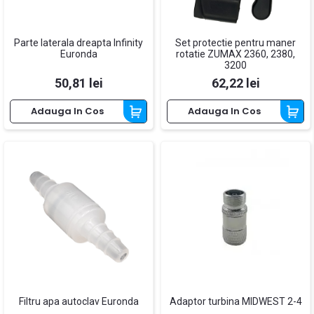
Parte laterala dreapta Infinity
Set protectie pentru maner
Euronda
rotatie ZUMAX 2360, 2380,
3200
Pret
Pret
50,81 lei
62,22 lei
Adauga In Cos
Adauga In Cos
Filtru apa autoclav Euronda
Adaptor turbina MIDWEST 2-4