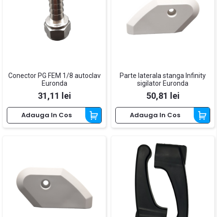
Conector PG FEM 1/8 autoclav
Parte laterala stanga Infinity
Euronda
sigilator Euronda
Pret
Pret
31,11 lei
50,81 lei
Adauga In Cos
Adauga In Cos