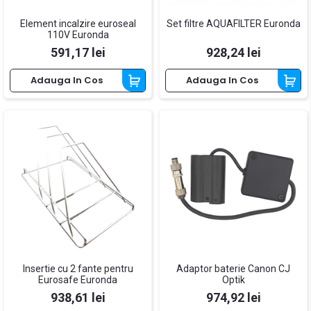
Element incalzire euroseal
Set filtre AQUAFILTER Euronda
110V Euronda
Pret
Pret
591,17 lei
928,24 lei
Adauga In Cos
Adauga In Cos
Insertie cu 2 fante pentru
Adaptor baterie Canon CJ
Eurosafe Euronda
Optik
Pret
Pret
938,61 lei
974,92 lei