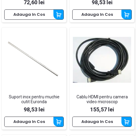
Pret
Pret
72,60 lei
98,53 lei
Adauga In Cos
Adauga In Cos
Suport inox pentru muchie
Cablu HDMI pentru camera
cutit Euronda
video microscop
Pret
Pret
98,53 lei
155,57 lei
Adauga In Cos
Adauga In Cos