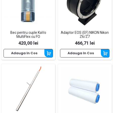
Bec pentru cuple KaVo
Adaptor EOS (EF) NIKON Nikon
MultiFlex cu FO
Z6/Z7
Pret
Pret
420,00 lei
466,71 lei
Adauga In Cos
Adauga In Cos