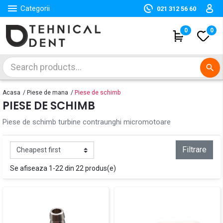

Categorii
021 312 56 60
(
0
)
0
search
Acasa
Piese de mana
Piese de schimb
PIESE DE SCHIMB
Piese de schimb turbine contraunghi micromotoare
Filtrare
Se afiseaza 1-22 din 22 produs(e)