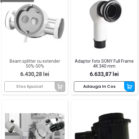
Beam splitter cu extender
Adaptor foto SONY Full Frame
50%-50%
4K 340 mm
Pret
Pret
6.430,28 lei
6.633,87 lei
Stoc Epuizat
Adauga In Cos