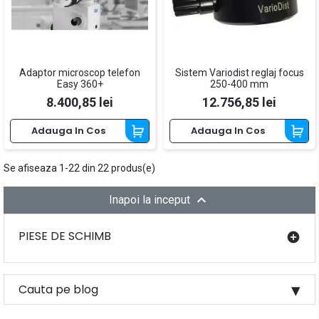
Adaptor microscop telefon
Sistem Variodist reglaj focus
Easy 360+
250-400 mm
Pret
Pret
8.400,85 lei
12.756,85 lei
Adauga In Cos
Adauga In Cos
Se afiseaza 1-22 din 22 produs(e)

Inapoi la inceput
PIESE DE SCHIMB
add_circle
Cauta pe blog