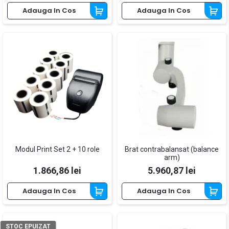
Adauga In Cos
Adauga In Cos
Modul Print Set 2 + 10 role
Brat contrabalansat (balance
arm)
Pret
Pret
1.866,86 lei
5.960,87 lei
Adauga In Cos
Adauga In Cos
STOC EPUIZAT