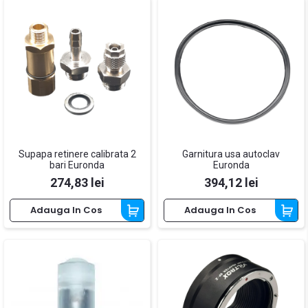
Supapa retinere calibrata 2
Garnitura usa autoclav
bari Euronda
Euronda
Pret
Pret
274,83 lei
394,12 lei
Adauga In Cos
Adauga In Cos