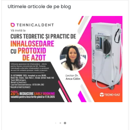
CURS INTRODUCTIV DE INHALOSEDARE
Ultimele articole de pe blog
AJUTORUL
TRATAMENTUL ENDODONTIC SIMPLIFICAT
LEONICE