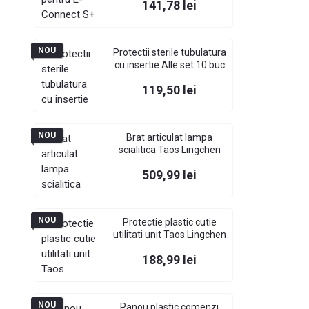
Pret
141,78 lei
NOU
Protectii sterile tubulatura
cu insertie Alle set 10 buc
Pret
119,50 lei
NOU
Brat articulat lampa
scialitica Taos Lingchen
Pret
509,99 lei
NOU
Protectie plastic cutie
utilitati unit Taos Lingchen
Pret
188,99 lei
NOU
Panou plastic comenzi