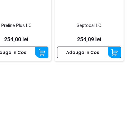
Preline Plus LC
Septocal LC
Pret
Pret
254,00 lei
254,09 lei
auga In Cos
Adauga In Cos