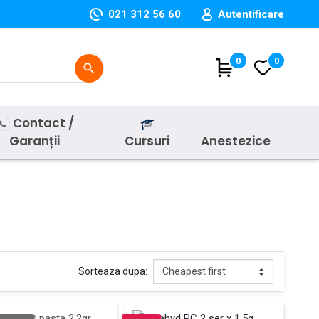
021 312 56 60
Autentificare
(
0
)
0
search
Contact /
Garanții
Cursuri
Anestezice
Sorteaza dupa: