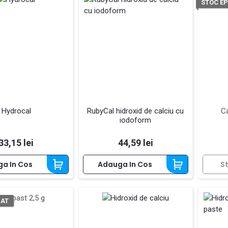
STOC EP
Hydrocal
RubyCal hidroxid de calciu cu
Ca
iodoform
Pret
Pret
33,15 lei
44,59 lei
a In Cos
Adauga In Cos
S
ZAT