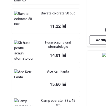
Bavete colorate 50 buc
Pret
11,22 lei
Adaug
Husa scaun / unit
stomatologic
Pret
14,01 lei
Ace Kerr Fanta
Pret
15,60 lei
Camp operator 38 x 45
cm