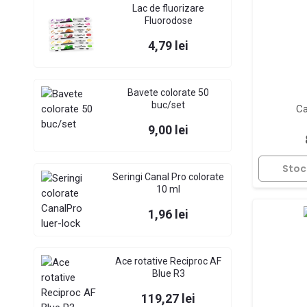
Lac de fluorizare
Fluorodose
Pret
4,79 lei
Bavete colorate 50
buc/set
Ca
Pret
9,00 lei
Stoc
Seringi Canal Pro colorate
10 ml
Pret
1,96 lei
Ace rotative Reciproc AF
Blue R3
Pret
119,27 lei