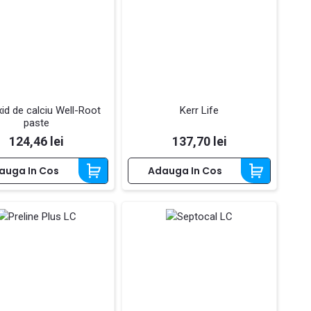
xid de calciu Well-Root
Kerr Life
paste
Pret
Pret
124,46 lei
137,70 lei
auga In Cos
Adauga In Cos