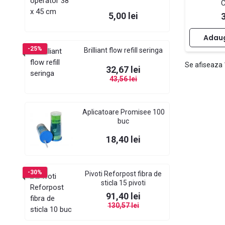
C
Pret
5,00 lei
Adaug
-25%
Brilliant flow refill seringa
Se afiseaza 
Pret
Pret de baza
32,67 lei
43,56 lei
Aplicatoare Promisee 100
buc
Pret
18,40 lei
-30%
Pivoti Reforpost fibra de
sticla 15 pivoti
Pret
Pret de baza
91,40 lei
130,57 lei