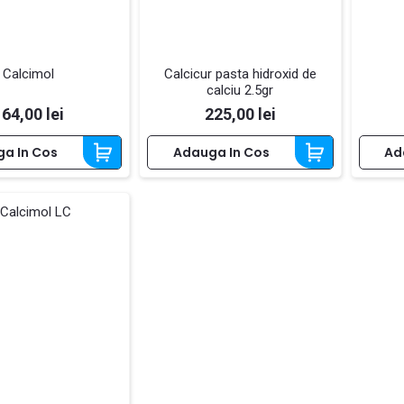
Calcimol
Calcicur pasta hidroxid de
calciu 2.5gr
Pret
Pret
164,00 lei
225,00 lei
a In Cos
Adauga In Cos
Ad