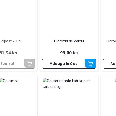
lcipast 2,1 g
Hidroxid de calciu
Hidro
Pret
Pret
81,94 lei
99,00 lei
 Epuizat
Adauga In Cos
Ad