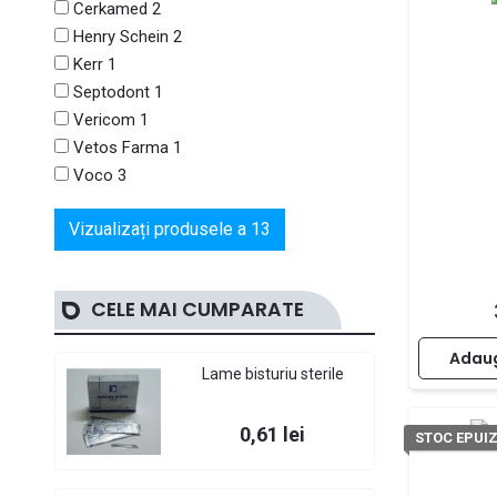
Cerkamed
2
Henry Schein
2
Kerr
1
Septodont
1
Vericom
1
Vetos Farma
1
Voco
3
Vizualizați produsele a
13
CELE MAI CUMPARATE
Adaug
Lame bisturiu sterile
Pret
0,61 lei
STOC EPUI