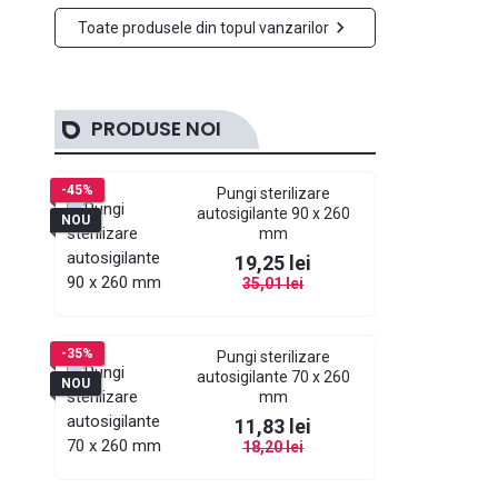

Toate produsele din topul vanzarilor
PRODUSE NOI
-45%
Pungi sterilizare
autosigilante 90 x 260
NOU
mm
Pret
Pret de baza
19,25 lei
35,01 lei
-35%
Pungi sterilizare
autosigilante 70 x 260
NOU
mm
Pret
Pret de baza
11,83 lei
18,20 lei