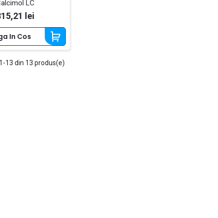
alcimol LC
Pret
315,21 lei
a In Cos
1-13 din 13 produs(e)