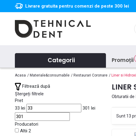
Livrare gratuita pentru comenzi de peste 300 lei
Categorii
Promoții
Acasa
Materiale&consumabile
Restaurari Coronare
Liner si Hidrox
LINER 
Filtrează după
Ștergeți filtrele
Obturatii de
Pret
33
lei
301
lei
Sunt 13 p
Producatori
Altii
2