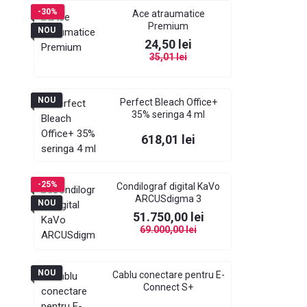
-30%
Ace atraumatice
Premium
NOU
Pret
Pret de baza
24,50 lei
35,01 lei
NOU
Perfect Bleach Office+
35% seringa 4 ml
Pret
618,01 lei
-25%
Condilograf digital KaVo
ARCUSdigma 3
NOU
Pret
Pret de baza
51.750,00 lei
69.000,00 lei
NOU
Cablu conectare pentru E-
Connect S+