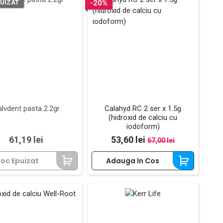
UIZAT
-20%
lvdent pasta 2.2gr
Calahyd RC 2 ser x 1.5g
(hidroxid de calciu cu
iodoform)
Pret
Pret
Pret de baza
61,19 lei
53,60 lei
67,00 lei
toc Epuizat
Adauga In Cos