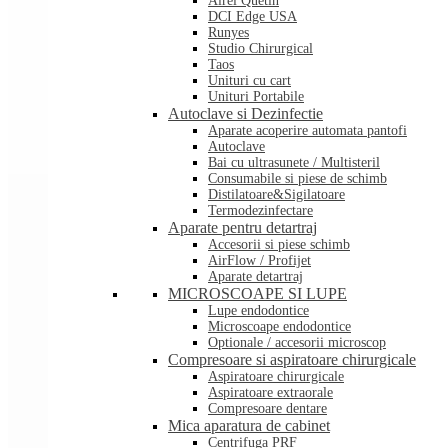
Airel Quetin
DCI Edge USA
Runyes
Studio Chirurgical
Taos
Unituri cu cart
Unituri Portabile
Autoclave si Dezinfectie
Aparate acoperire automata pantofi
Autoclave
Bai cu ultrasunete / Multisteril
Consumabile si piese de schimb
Distilatoare&Sigilatoare
Termodezinfectare
Aparate pentru detartraj
Accesorii si piese schimb
AirFlow / Profijet
Aparate detartraj
MICROSCOAPE SI LUPE
Lupe endodontice
Microscoape endodontice
Optionale / accesorii microscop
Compresoare si aspiratoare chirurgicale
Aspiratoare chirurgicale
Aspiratoare extraorale
Compresoare dentare
Mica aparatura de cabinet
Centrifuga PRF