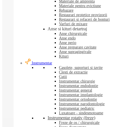
Materiale de amprenta
Materiale pentru evictiune
Rebazare
Restaurari protetice provizorii
Restaurari si refaceri de bonturi
Varfuri de mixare
Anse si kituri detartraj
Anse chirurgicale
Anse endo
Anse perio
Anse preparare cavitate
Anse supragingivale
Kituri
Instrumentar
Casolete, suporturi si tavite
Clesti de extractie
Cutii
Instrumentar chirurgie
Instrumentar endodontie
Instrumentar general
Instrumentar implantologie
Instrumentar ortodontie
Instrumentar parodontologie
Instrumentar pediatric
Luxatoare - sindesmotoame
Instrumentar rotativ (freze)
Freze de os / chirurgicale