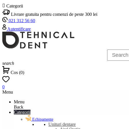

Categorii
Livrare gratuita pentru comenzi de peste 300 lei
021 312 56 60
Autentificare
search
Cos
(
0
)
0
Menu
Menu
Back
Categorii
Echipamente
Unituri dentare