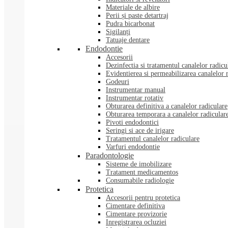
Materiale de albire
Perii și paste detartraj
Pudra bicarbonat
Sigilanți
Tatuaje dentare
Endodontie
Accesorii
Dezinfectia si tratamentul canalelor radicu
Evidentierea si permeabilizarea canalelor 
Godeuri
Instrumentar manual
Instrumentar rotativ
Obturarea definitiva a canalelor radiculare
Obturarea temporara a canalelor radicular
Pivoti endodontici
Seringi si ace de irigare
Tratamentul canalelor radiculare
Varfuri endodontie
Paradontologie
Sisteme de imobilizare
Tratament medicamentos
Consumabile radiologie
Protetica
Accesorii pentru protetica
Cimentare definitiva
Cimentare provizorie
Inregistrarea ocluziei