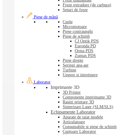
Freze diamantate
Freze extradure (de carbura)
Seturi de freze
Piese de mână
Cuple
Micromotoare
Piese contraunghi
Piese de schimb
CJ Optik PDS
Euronda PD
Orma PDS
Zumax PDS
Piese drepte
Seringi apa-aer
Turbine
Ungere si intretinere
Laborator
Imprimante 3D
3D Printer
Componente imprimante 3D
Rasini printare 3D
Sinterizare Laser (SLM/SLS)
Echipamente Laborator
Aparate de taiat modele
Articulatoare
Consumabile si piese de schimb
Cuptoare Laborator