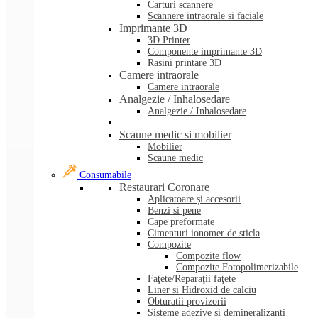
Carturi scannere
Scannere intraorale si faciale
Imprimante 3D
3D Printer
Componente imprimante 3D
Rasini printare 3D
Camere intraorale
Camere intraorale
Analgezie / Inhalosedare
Analgezie / Inhalosedare
Scaune medic si mobilier
Mobilier
Scaune medic
Consumabile
Restaurari Coronare
Aplicatoare și accesorii
Benzi si pene
Cape preformate
Cimenturi ionomer de sticla
Compozite
Compozite flow
Compozite Fotopolimerizabile
Faţete/Reparaţii faţete
Liner si Hidroxid de calciu
Obturatii provizorii
Sisteme adezive si demineralizanti