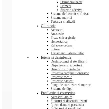
Demineralizanti
Primeri
Sisteme adezive
Sisteme de lustruit si finisat
Sisteme matrici
Testarea vitalitatii
Chirurgie
Accesorii
Anestezie
Freze chirurgicale
Hemostatice
Refacere osoasa
Sutura
Tratamentul alveolitelor
Igiena si dezinfectie
Dezinfectanti si sterilizanti
Dispensere si suporturi
Huse si folii protectie
Protectia campului operator
Protectie medic
Protectie pacient
Pungi de sterilizare si martori
Sisteme de diga
Profilaxie si cosmetica
Accesorii albire
Fluoruri si desensibilizanti
Igiena dentara personala
Indicatori si revelatori