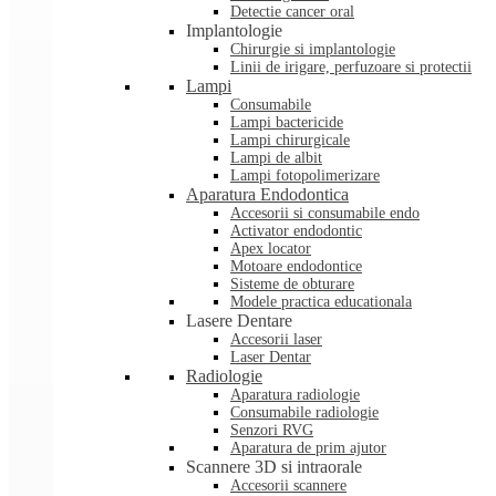
Detectie cancer oral
Implantologie
Chirurgie si implantologie
Linii de irigare, perfuzoare si protectii
Lampi
Consumabile
Lampi bactericide
Lampi chirurgicale
Lampi de albit
Lampi fotopolimerizare
Aparatura Endodontica
Accesorii si consumabile endo
Activator endodontic
Apex locator
Motoare endodontice
Sisteme de obturare
Modele practica educationala
Lasere Dentare
Accesorii laser
Laser Dentar
Radiologie
Aparatura radiologie
Consumabile radiologie
Senzori RVG
Aparatura de prim ajutor
Scannere 3D si intraorale
Accesorii scannere