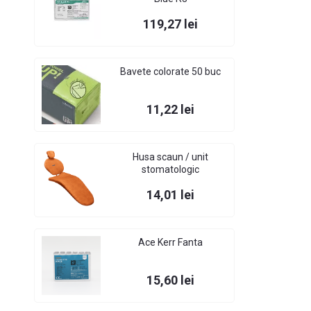
Pret
119,27 lei
Bavete colorate 50 buc
Pret
11,22 lei
Husa scaun / unit
stomatologic
Pret
14,01 lei
Ace Kerr Fanta
Pret
15,60 lei