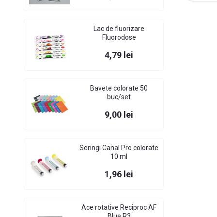
Lac de fluorizare
Fluorodose
Pret
4,79 lei
Bavete colorate 50
buc/set
Pret
9,00 lei
Seringi Canal Pro colorate
10 ml
Pret
1,96 lei
Ace rotative Reciproc AF
Blue R3