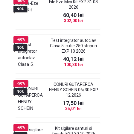
-80%
File Eze Mini Kit EXP 31 08
2026
NOU
Pret
Pret de baza
60,40 lei
302,00 lei
-60%
Test integrator autoclav
Clasa 5, cutie 250 stripuri
NOU
EXP 10 2026
Pret
Pret de baza
40,12 lei
100,30 lei
-50%
CONURI GUTAPERCA
HENRY SCHEIN 06/30 EXP
NOU
12 2026
Pret
Pret de baza
17,50 lei
35,01 lei
-60%
Kit sigilare santuri si
fosete EXP 30 10 2026