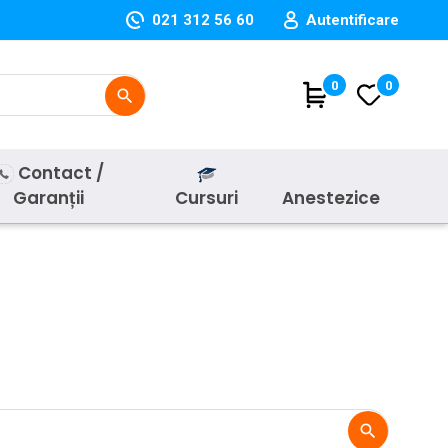
021 312 56 60
Autentificare
(
0
)
0
search
Contact /
Garanții
Cursuri
Anestezice
search