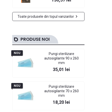

Toate produsele din topul vanzarilor
PRODUSE NOI
NOU
Pungi sterilizare
autosigilante 90 x 260
mm
Pret
35,01 lei
NOU
Pungi sterilizare
autosigilante 70 x 260
mm
Pret
18,20 lei