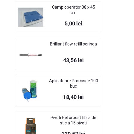
Camp operator 38 x 45
cm
Pret
5,00 lei
Brilliant flow refill seringa
Pret
43,56 lei
Aplicatoare Promisee 100
buc
Pret
18,40 lei
Pivoti Reforpost fibra de
sticla 15 pivoti
Pret
130,57 lei