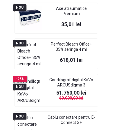
NOU
Ace atraumatice
Premium
Pret
35,01 lei
NOU
Perfect Bleach Office+
35% seringa 4 ml
Pret
618,01 lei
-25%
Condilograf digital KaVo
ARCUSdigma 3
NOU
Pret
Pret de baza
51.750,00 lei
69.000,00 lei
NOU
Cablu conectare pentru E-
Connect S+