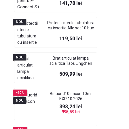
Pret
141,78 lei
NOU
Protectii sterile tubulatura
cu insertie Alle set 10 buc
Pret
119,50 lei
NOU
Brat articulat lampa
scialitica Taos Lingchen
Pret
509,99 lei
-60%
Bifluorid10 flacon 10ml
EXP 10 2026
NOU
Pret
Pret de baza
398,24 lei
995,59 lei