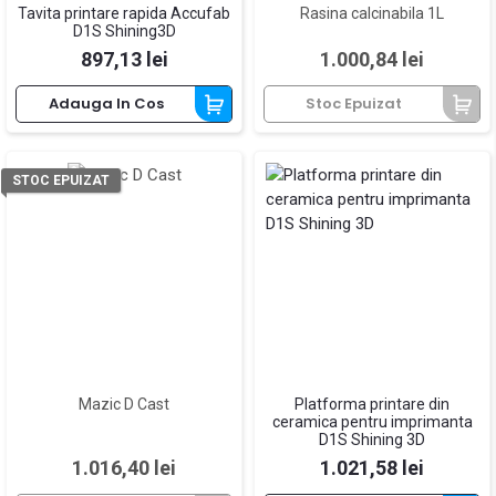
Tavita printare rapida Accufab
Rasina calcinabila 1L
D1S Shining3D
Pret
Pret
897,13 lei
1.000,84 lei
Adauga In Cos
Stoc Epuizat
STOC EPUIZAT
Mazic D Cast
Platforma printare din
ceramica pentru imprimanta
D1S Shining 3D
Pret
Pret
1.016,40 lei
1.021,58 lei