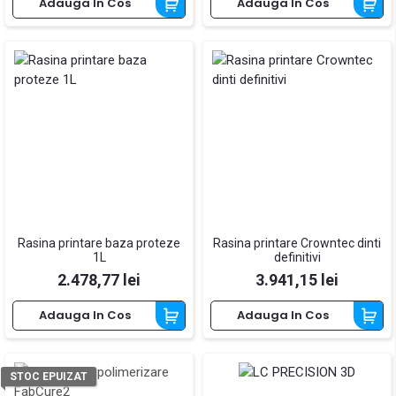
Adauga In Cos
Adauga In Cos
Rasina printare baza proteze
Rasina printare Crowntec dinti
1L
definitivi
Pret
Pret
2.478,77 lei
3.941,15 lei
Adauga In Cos
Adauga In Cos
STOC EPUIZAT