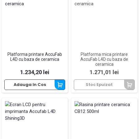
Platforma printare AccuFab
Platforma mica printare
L4D cu baza de ceramica
AccuFab L4D cu baza de
ceramica
Pret
Pret
1.234,20 lei
1.271,01 lei
Adauga In Cos
Stoc Epuizat