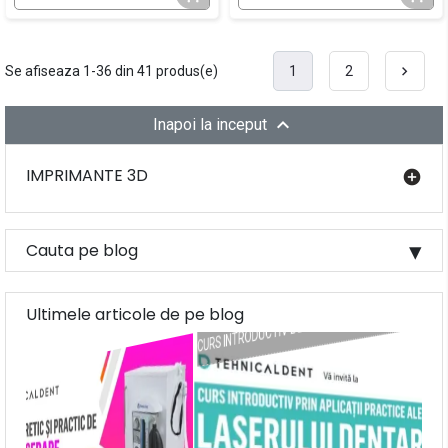
Se afiseaza 1-36 din 41 produs(e)
1
2

Urmato

Inapoi la inceput
IMPRIMANTE 3D
add_circle
Cauta pe blog
DE INHALOSEDARE
Ultimele articole de pe blog
L
Du
 CU AJUTORUL
TRATAMENTUL ENDODONTIC SIMPLIFICAT
CAMELEONICE