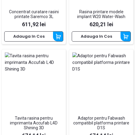
Concentrat curatare rasini
Rasina printare modele
printate Saremco 3L
implant W20 Water-Wash
Pret
Pret
611,92 lei
620,21 lei
Adauga In Cos
Adauga In Cos
Tavita rasina pentru
Adaptor pentru Fabwash
imprimanta Accufab L4D
compatibil platforma printare
Shining 3D
D1S