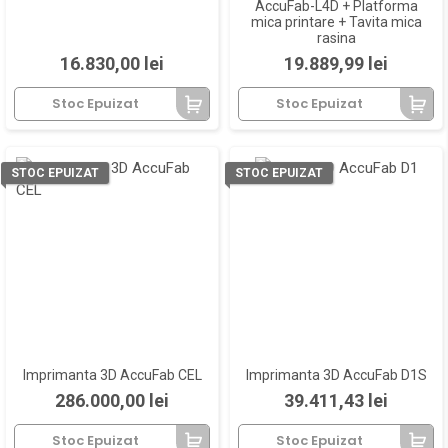
AccuFab-L4D + Platforma
mica printare + Tavita mica
rasina
Pret
Pret
16.830,00 lei
19.889,99 lei
Stoc Epuizat
Stoc Epuizat
STOC EPUIZAT
STOC EPUIZAT
Imprimanta 3D AccuFab CEL
Imprimanta 3D AccuFab D1S
Pret
Pret
286.000,00 lei
39.411,43 lei
Stoc Epuizat
Stoc Epuizat