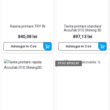
Rasina printare TRY-IN
Tavita printare standard
Accufab D1S Shining 3D
Pret
Pret
840,08 lei
897,13 lei
Adauga In Cos
Adauga In Cos
STOC EPUIZAT