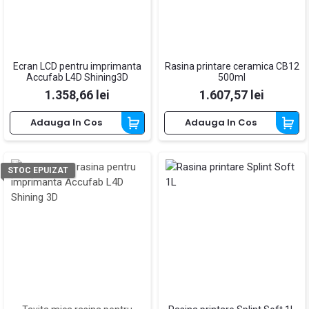
Ecran LCD pentru imprimanta
Rasina printare ceramica CB12
Accufab L4D Shining3D
500ml
Pret
Pret
1.358,66 lei
1.607,57 lei
Adauga In Cos
Adauga In Cos
STOC EPUIZAT