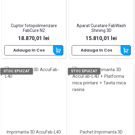
Cuptor fotopolimerizare
Aparat Curatare FabWash
FabCure N2
Shining 3D
Pret
Pret
18.870,01 lei
15.810,01 lei
Adauga In Cos
Adauga In Cos
STOC EPUIZAT
STOC EPUIZAT
Imprimanta 3D AccuFab-L4D
Pachet Imprimanta 3D