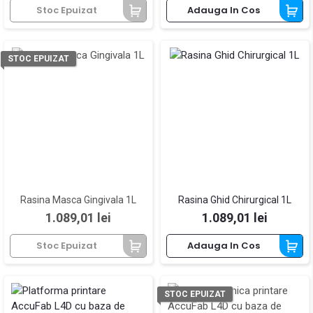
Stoc Epuizat
Adauga In Cos
STOC EPUIZAT
Rasina Masca Gingivala 1L
Rasina Ghid Chirurgical 1L
Pret
Pret
1.089,01 lei
1.089,01 lei
Stoc Epuizat
Adauga In Cos
STOC EPUIZAT