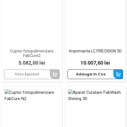
Cuptor fotopolimerizare
Imprimanta LC PRECISION 3D
FabCure2
Pret
Pret
5.082,00 lei
10.007,60 lei
Stoc Epuizat
Adauga In Cos