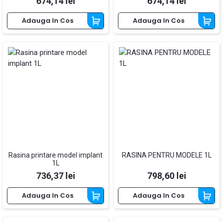
Pret
Pret
674,14 lei
674,14 lei
Adauga In Cos
Adauga In Cos
Rasina printare model implant
RASINA PENTRU MODELE 1L
1L
Pret
Pret
736,37 lei
798,60 lei
Adauga In Cos
Adauga In Cos