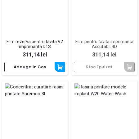
Film rezerva pentru tavita V2
Film pentru tavita imprimanta
imprimanta D1S
Accufab L4D
Pret
Pret
311,14 lei
311,14 lei
Adauga In Cos
Stoc Epuizat