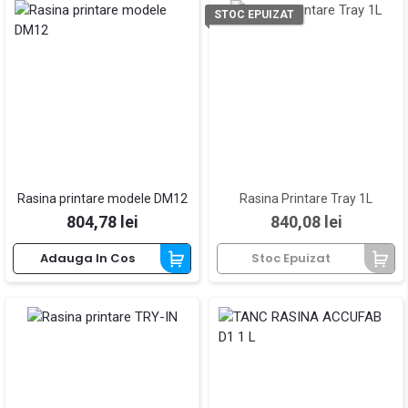
STOC EPUIZAT
Rasina printare modele DM12
Rasina Printare Tray 1L
Pret
Pret
804,78 lei
840,08 lei
Adauga In Cos
Stoc Epuizat