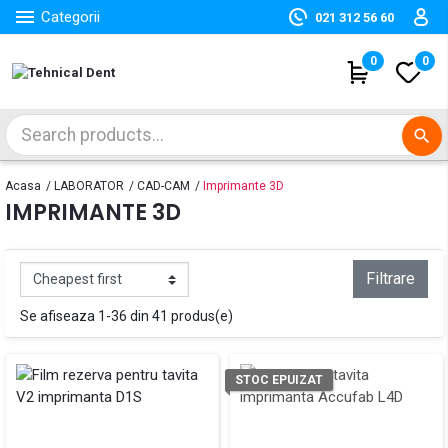

Categorii
021 312 56 60
(
0
)
0
search
Acasa
LABORATOR
CAD-CAM
Imprimante 3D
IMPRIMANTE 3D
Filtrare
Se afiseaza 1-36 din 41 produs(e)
STOC EPUIZAT