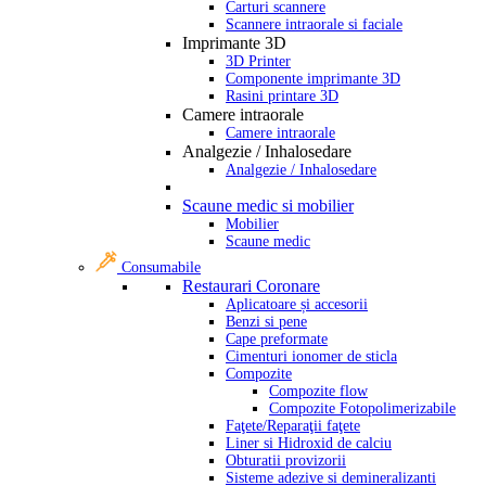
Carturi scannere
Scannere intraorale si faciale
Imprimante 3D
3D Printer
Componente imprimante 3D
Rasini printare 3D
Camere intraorale
Camere intraorale
Analgezie / Inhalosedare
Analgezie / Inhalosedare
Scaune medic si mobilier
Mobilier
Scaune medic
Consumabile
Restaurari Coronare
Aplicatoare și accesorii
Benzi si pene
Cape preformate
Cimenturi ionomer de sticla
Compozite
Compozite flow
Compozite Fotopolimerizabile
Faţete/Reparaţii faţete
Liner si Hidroxid de calciu
Obturatii provizorii
Sisteme adezive si demineralizanti