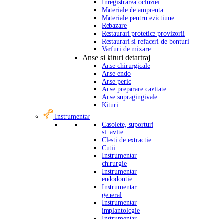
Inregistrarea ocluziei
Materiale de amprenta
Materiale pentru evictiune
Rebazare
Restaurari protetice provizorii
Restaurari si refaceri de bonturi
Varfuri de mixare
Anse si kituri detartraj
Anse chirurgicale
Anse endo
Anse perio
Anse preparare cavitate
Anse supragingivale
Kituri
Instrumentar
Casolete, suporturi
si tavite
Clesti de extractie
Cutii
Instrumentar
chirurgie
Instrumentar
endodontie
Instrumentar
general
Instrumentar
implantologie
Instrumentar