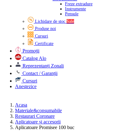
Freze extradure
Instrumente
Pensule
Lichidare de stoc
Sale
Produse noi
Cursuri
Certificate
Promoții
Catalog Alo
Reprezentanți Zonali
Contact / Garanții
Cursuri
Anestezice
Acasa
Materiale&consumabile
Restaurari Coronare
Aplicatoare și accesorii
Aplicatoare Promisee 100 buc