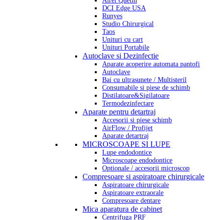
Airel Quetin
DCI Edge USA
Runyes
Studio Chirurgical
Taos
Unituri cu cart
Unituri Portabile
Autoclave si Dezinfectie
Aparate acoperire automata pantofi
Autoclave
Bai cu ultrasunete / Multisteril
Consumabile si piese de schimb
Distilatoare&Sigilatoare
Termodezinfectare
Aparate pentru detartraj
Accesorii si piese schimb
AirFlow / Profijet
Aparate detartraj
MICROSCOAPE SI LUPE
Lupe endodontice
Microscoape endodontice
Optionale / accesorii microscop
Compresoare si aspiratoare chirurgicale
Aspiratoare chirurgicale
Aspiratoare extraorale
Compresoare dentare
Mica aparatura de cabinet
Centrifuga PRF