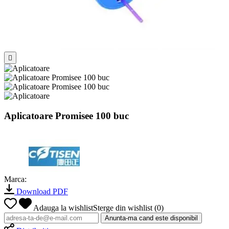

Aplicatoare Promisee 100 buc
Marca:
Download PDF
Adauga la wishlist
Sterge din wishlist
(
0
)
Anunta-ma cand este disponibil