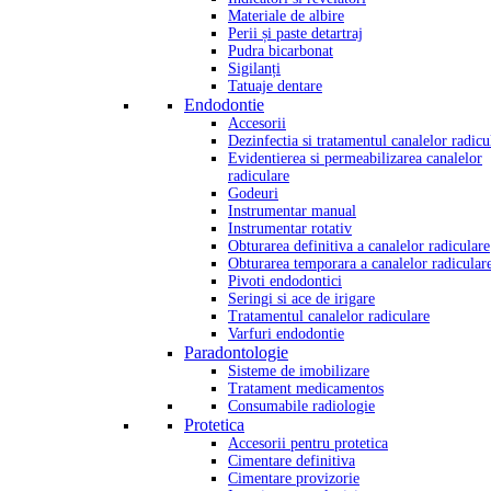
Materiale de albire
Perii și paste detartraj
Pudra bicarbonat
Sigilanți
Tatuaje dentare
Endodontie
Accesorii
Dezinfectia si tratamentul canalelor radicu
Evidentierea si permeabilizarea canalelor
radiculare
Godeuri
Instrumentar manual
Instrumentar rotativ
Obturarea definitiva a canalelor radiculare
Obturarea temporara a canalelor radicular
Pivoti endodontici
Seringi si ace de irigare
Tratamentul canalelor radiculare
Varfuri endodontie
Paradontologie
Sisteme de imobilizare
Tratament medicamentos
Consumabile radiologie
Protetica
Accesorii pentru protetica
Cimentare definitiva
Cimentare provizorie