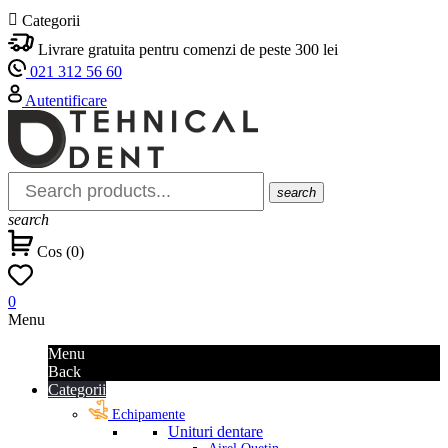

Categorii
Livrare gratuita pentru comenzi de peste 300 lei
021 312 56 60
Autentificare
search
search
Cos
(
0
)
0
Menu
Menu
Back
Categorii
Echipamente
Unituri dentare