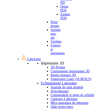
PD
Orma
PDS
Zumax
PDS
Piese
drepte
Seringi
apa-
aer
Turbine
Ungere
si
intretinere
Laborator
Imprimante 3D
3D Printer
Componente imprimante 3D
Rasini printare 3D
Sinterizare Laser (SLM/SLS)
Echipamente Laborator
Aparate de taiat modele
Articulatoare
Consumabile si piese de schimb
Cuptoare Laborator
Mica aparatura de laborator
Oale termo-baro