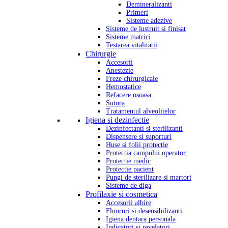
Demineralizanti
Primeri
Sisteme adezive
Sisteme de lustruit si finisat
Sisteme matrici
Testarea vitalitatii
Chirurgie
Accesorii
Anestezie
Freze chirurgicale
Hemostatice
Refacere osoasa
Sutura
Tratamentul alveolitelor
Igiena si dezinfectie
Dezinfectanti si sterilizanti
Dispensere si suporturi
Huse si folii protectie
Protectia campului operator
Protectie medic
Protectie pacient
Pungi de sterilizare si martori
Sisteme de diga
Profilaxie si cosmetica
Accesorii albire
Fluoruri si desensibilizanti
Igiena dentara personala
Indicatori si revelatori