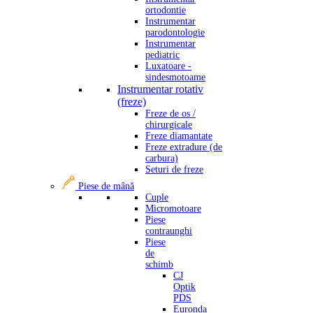
ortodontie
Instrumentar
parodontologie
Instrumentar
pediatric
Luxatoare -
sindesmotoame
Instrumentar rotativ
(freze)
Freze de os /
chirurgicale
Freze diamantate
Freze extradure (de
carbura)
Seturi de freze
Piese de mână
Cuple
Micromotoare
Piese
contraunghi
Piese
de
schimb
CJ
Optik
PDS
Euronda