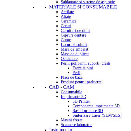
Sablatoare si sisteme de aspiratie
MATERIALE SI CONSUMABILE
Acrilate
Aliaje
Ceramica
Ceruri
Garnituri de dinti
Gipsuri dentare
Gume
Lacuri si solutii
Masa de ambalat
Masa de duplicat
Ocluzoare
Perii, polipanti, suporti, clesti
Freze si pini
Perii
Placi de baza
Produse pentru prelucrat
CAD - CAM
Consumabile
Imprimante 3D
3D Printer
Componente imprimante 3D
Rasini printare 3D
Sinterizare Laser (SLM/SLS)
Masini frezat
Scannere laborator
Instrumentar