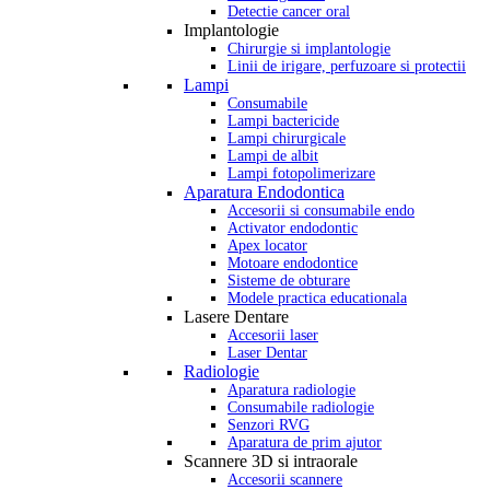
Detectie cancer oral
Implantologie
Chirurgie si implantologie
Linii de irigare, perfuzoare si protectii
Lampi
Consumabile
Lampi bactericide
Lampi chirurgicale
Lampi de albit
Lampi fotopolimerizare
Aparatura Endodontica
Accesorii si consumabile endo
Activator endodontic
Apex locator
Motoare endodontice
Sisteme de obturare
Modele practica educationala
Lasere Dentare
Accesorii laser
Laser Dentar
Radiologie
Aparatura radiologie
Consumabile radiologie
Senzori RVG
Aparatura de prim ajutor
Scannere 3D si intraorale
Accesorii scannere