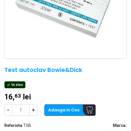
Test autoclav Bowie&Dick
In stoc

16,
lei
63
−
+
Adauga In Cos
Referinta
TSB
Marca: