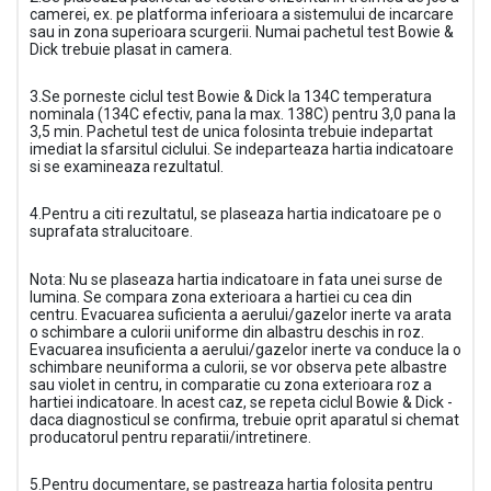
camerei, ex. pe platforma inferioara a sistemului de incarcare
sau in zona superioara scurgerii. Numai pachetul test Bowie &
Dick trebuie plasat in camera.
3.Se porneste ciclul test Bowie & Dick la 134C temperatura
nominala (134C efectiv, pana la max. 138C) pentru 3,0 pana la
3,5 min. Pachetul test de unica folosinta trebuie indepartat
imediat la sfarsitul ciclului. Se indeparteaza hartia indicatoare
si se examineaza rezultatul.
4.Pentru a citi rezultatul, se plaseaza hartia indicatoare pe o
suprafata stralucitoare.
Nota: Nu se plaseaza hartia indicatoare in fata unei surse de
lumina. Se compara zona exterioara a hartiei cu cea din
centru. Evacuarea suficienta a aerului/gazelor inerte va arata
o schimbare a culorii uniforme din albastru deschis in roz.
Evacuarea insuficienta a aerului/gazelor inerte va conduce la o
schimbare neuniforma a culorii, se vor observa pete albastre
sau violet in centru, in comparatie cu zona exterioara roz a
hartiei indicatoare. In acest caz, se repeta ciclul Bowie & Dick -
daca diagnosticul se confirma, trebuie oprit aparatul si chemat
producatorul pentru reparatii/intretinere.
5.Pentru documentare, se pastreaza hartia folosita pentru