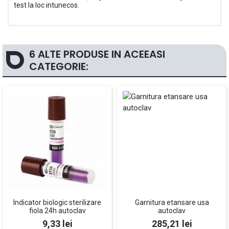
test la loc intunecos.
6 ALTE PRODUSE IN ACEEASI
CATEGORIE:
Indicator biologic sterilizare
Garnitura etansare usa
fiola 24h autoclav
autoclav
Pret
Pret
9,33 lei
285,21 lei