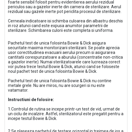
foarte sensibil folosit pentru evidentierea aerului rezidual
periculos sau a gazelor inerte din camera de sterilizare. Aerul
rezidual sau gazele inerte pot periclita procesul de sterilizare.
Cerneala indicatoare isi schimba culoarea din albastru deschis
in roz atunci cand este expusa anumitor parametrii de
sterilizare. Schimbarea culorii este completa si uniforma.
Pachetul test de unica folosinta Bowie & Dick asigura
securitate maxima monitorizarii sterilizarii. Se poate aprecia
usor corectitudinea evacuarii aerului precum si asigurarea
cantitatii corespunzatoare a aburului (concentratie non-critica
a gazelor inerte). Numai sterilizatoarele care lucreaza corect
vor putea trece testul Bowie & Dick, atunci cand se foloseste
noul pachet test de unica folosinta Bowie & Dick.
Pachetul test de unica folosinta Bowie & Dick nu contine
metale grele. Nu are miros, nu are scurgeri si nu este
vatamator.
Instructiuni de folosire:
1.Controlul de rutina se incepe printr-un test de vid, urmat de
un ciclu de incalzire. Astfel, sterilizatorul este pregatit pentru a
incepe testul Bowie & Dick.
2.Se plaseaza pachetul de testare orizontal in treimea de jos a