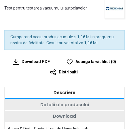
Test pentru testarea vacuumului autoclavelor.
Cumparand acest produs acumulezi
1,16 lei
in programul
nostru de fidelitate. Cosul tau va totaliza
1,16 lei
.
Download PDF
Adauga la wishlist
(
0
)
Distribuiti
Descriere
Detalii ale produsului
Download
Bowie & Dick - Pachet Test de Unica Folosinta