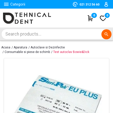

Categorii
021 312 56 60
(
0
)
0
search
Acasa
Aparatura
Autoclave si Dezinfectie
Consumabile si piese de schimb
Test autoclav Bowie&Dick