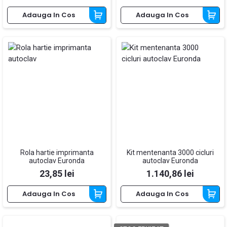
Adauga In Cos
Adauga In Cos
Rola hartie imprimanta
Kit mentenanta 3000 cicluri
autoclav Euronda
autoclav Euronda
Pret
Pret
23,85 lei
1.140,86 lei
Adauga In Cos
Adauga In Cos