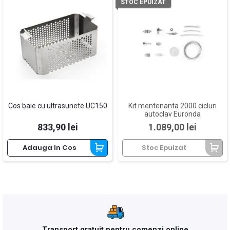
STOC EPUIZAT
Cos baie cu ultrasunete UC150
Kit mentenanta 2000 cicluri
autoclav Euronda
Pret
Pret
833,90 lei
1.089,00 lei
Adauga In Cos
Stoc Epuizat
Transport gratuit pentru comenzi online