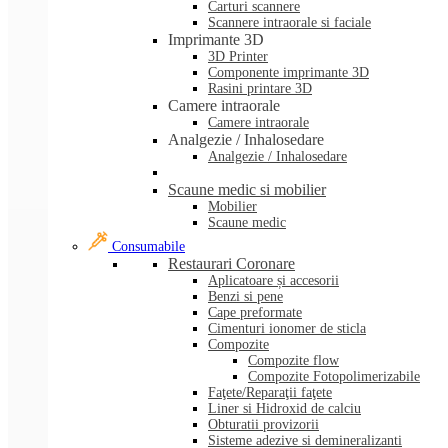
Carturi scannere
Scannere intraorale si faciale
Imprimante 3D
3D Printer
Componente imprimante 3D
Rasini printare 3D
Camere intraorale
Camere intraorale
Analgezie / Inhalosedare
Analgezie / Inhalosedare
Scaune medic si mobilier
Mobilier
Scaune medic
Consumabile
Restaurari Coronare
Aplicatoare și accesorii
Benzi si pene
Cape preformate
Cimenturi ionomer de sticla
Compozite
Compozite flow
Compozite Fotopolimerizabile
Faţete/Reparaţii faţete
Liner si Hidroxid de calciu
Obturatii provizorii
Sisteme adezive si demineralizanti