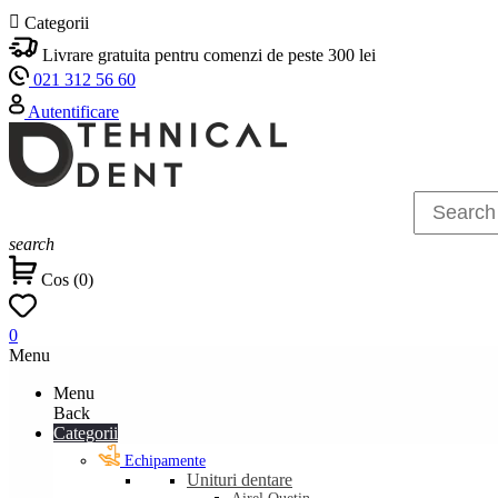

Categorii
Livrare gratuita pentru comenzi de peste 300 lei
021 312 56 60
Autentificare
search
Cos
(
0
)
0
Menu
Menu
Back
Categorii
Echipamente
Unituri dentare