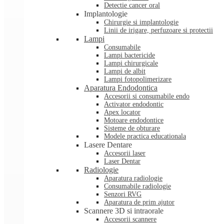
Detectie cancer oral
Implantologie
Chirurgie si implantologie
Linii de irigare, perfuzoare si protectii
Lampi
Consumabile
Lampi bactericide
Lampi chirurgicale
Lampi de albit
Lampi fotopolimerizare
Aparatura Endodontica
Accesorii si consumabile endo
Activator endodontic
Apex locator
Motoare endodontice
Sisteme de obturare
Modele practica educationala
Lasere Dentare
Accesorii laser
Laser Dentar
Radiologie
Aparatura radiologie
Consumabile radiologie
Senzori RVG
Aparatura de prim ajutor
Scannere 3D si intraorale
Accesorii scannere