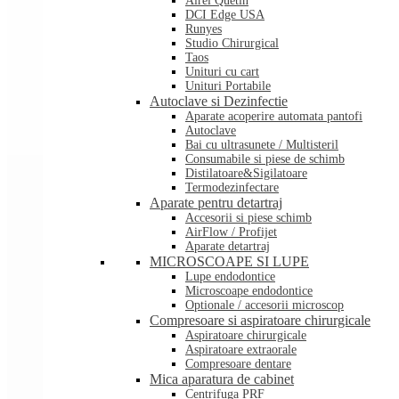
Airel Quetin
DCI Edge USA
Runyes
Studio Chirurgical
Taos
Unituri cu cart
Unituri Portabile
Autoclave si Dezinfectie
Aparate acoperire automata pantofi
Autoclave
Bai cu ultrasunete / Multisteril
Consumabile si piese de schimb
Distilatoare&Sigilatoare
Termodezinfectare
Aparate pentru detartraj
Accesorii si piese schimb
AirFlow / Profijet
Aparate detartraj
MICROSCOAPE SI LUPE
Lupe endodontice
Microscoape endodontice
Optionale / accesorii microscop
Compresoare si aspiratoare chirurgicale
Aspiratoare chirurgicale
Aspiratoare extraorale
Compresoare dentare
Mica aparatura de cabinet
Centrifuga PRF