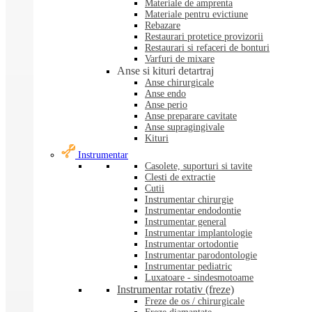
Materiale de amprenta
Materiale pentru evictiune
Rebazare
Restaurari protetice provizorii
Restaurari si refaceri de bonturi
Varfuri de mixare
Anse si kituri detartraj
Anse chirurgicale
Anse endo
Anse perio
Anse preparare cavitate
Anse supragingivale
Kituri
Instrumentar
Casolete, suporturi si tavite
Clesti de extractie
Cutii
Instrumentar chirurgie
Instrumentar endodontie
Instrumentar general
Instrumentar implantologie
Instrumentar ortodontie
Instrumentar parodontologie
Instrumentar pediatric
Luxatoare - sindesmotoame
Instrumentar rotativ (freze)
Freze de os / chirurgicale