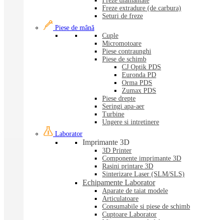
Freze diamantate
Freze extradure (de carbura)
Seturi de freze
Piese de mână
Cuple
Micromotoare
Piese contraunghi
Piese de schimb
CJ Optik PDS
Euronda PD
Orma PDS
Zumax PDS
Piese drepte
Seringi apa-aer
Turbine
Ungere si intretinere
Laborator
Imprimante 3D
3D Printer
Componente imprimante 3D
Rasini printare 3D
Sinterizare Laser (SLM/SLS)
Echipamente Laborator
Aparate de taiat modele
Articulatoare
Consumabile si piese de schimb
Cuptoare Laborator