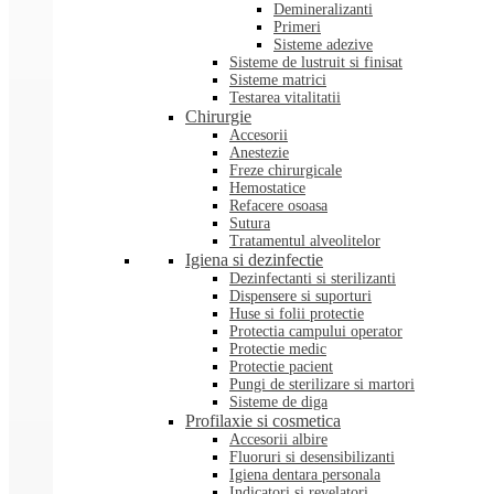
Demineralizanti
Primeri
Sisteme adezive
Sisteme de lustruit si finisat
Sisteme matrici
Testarea vitalitatii
Chirurgie
Accesorii
Anestezie
Freze chirurgicale
Hemostatice
Refacere osoasa
Sutura
Tratamentul alveolitelor
Igiena si dezinfectie
Dezinfectanti si sterilizanti
Dispensere si suporturi
Huse si folii protectie
Protectia campului operator
Protectie medic
Protectie pacient
Pungi de sterilizare si martori
Sisteme de diga
Profilaxie si cosmetica
Accesorii albire
Fluoruri si desensibilizanti
Igiena dentara personala
Indicatori si revelatori