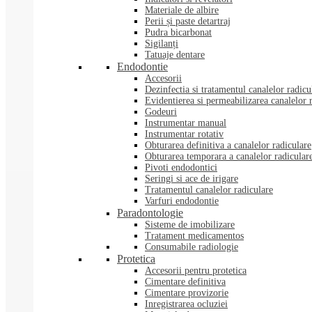
Materiale de albire
Perii și paste detartraj
Pudra bicarbonat
Sigilanți
Tatuaje dentare
Endodontie
Accesorii
Dezinfectia si tratamentul canalelor radicu
Evidentierea si permeabilizarea canalelor 
Godeuri
Instrumentar manual
Instrumentar rotativ
Obturarea definitiva a canalelor radiculare
Obturarea temporara a canalelor radicular
Pivoti endodontici
Seringi si ace de irigare
Tratamentul canalelor radiculare
Varfuri endodontie
Paradontologie
Sisteme de imobilizare
Tratament medicamentos
Consumabile radiologie
Protetica
Accesorii pentru protetica
Cimentare definitiva
Cimentare provizorie
Inregistrarea ocluziei