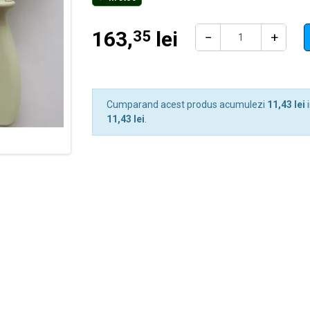
163,
lei
35
−
+
Cumparand acest produs acumulezi
11,43 lei
i
11,43 lei
.