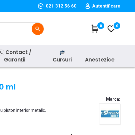
021 312 56 60
Autentificare
(
0
)
0
search
Contact /
Garanții
Cursuri
Anestezice
50 ml
Marca:
u piston interior metalic,