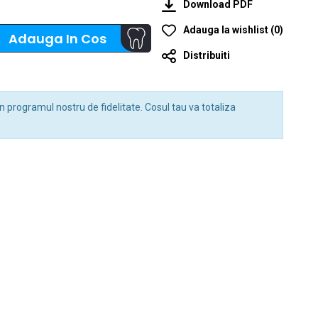
Download PDF
Adauga la wishlist
(
0
)
Adauga In Cos
Distribuiti
n programul nostru de fidelitate. Cosul tau va totaliza