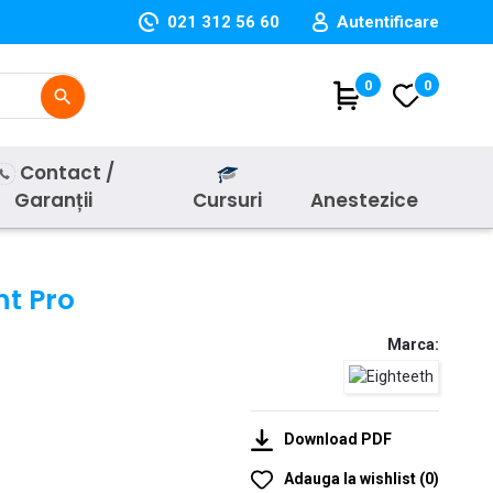
021 312 56 60
Autentificare
(
0
)
0
search
Contact /
Garanții
Cursuri
Anestezice
nt Pro
Marca:
Download PDF
Adauga la wishlist
(
0
)