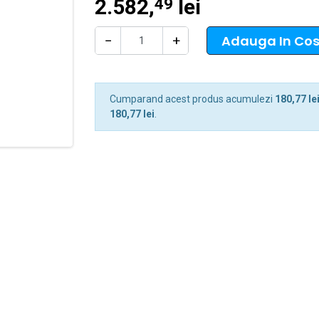
2.582,
lei
49
Adauga In Co
−
+
Cumparand acest produs acumulezi
180,77 le
180,77 lei
.