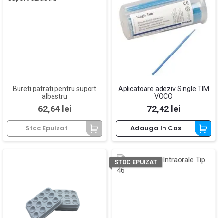
Bureti patrati pentru suport
Aplicatoare adeziv Single TIM
albastru
VOCO
Pret
Pret
62,64 lei
72,42 lei
Stoc Epuizat
Adauga In Cos
STOC EPUIZAT