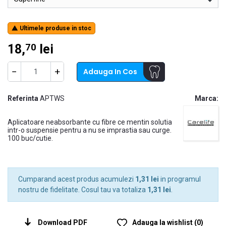
Ultimele produse in stoc

18,
lei
70
−
+
Adauga In Cos
Referinta
APTWS
Marca:
Aplicatoare neabsorbante cu fibre ce mentin solutia
intr-o suspensie pentru a nu se imprastia sau curge.
100 buc/cutie.
Cumparand acest produs acumulezi
1,31 lei
in programul
nostru de fidelitate. Cosul tau va totaliza
1,31 lei
.
Download PDF
Adauga la wishlist
(
0
)