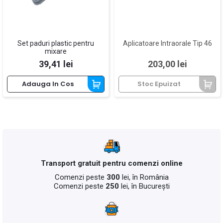
Set paduri plastic pentru
Aplicatoare Intraorale Tip 46
mixare
Pret
Pret
39,41 lei
203,00 lei
Adauga In Cos
Stoc Epuizat
Transport gratuit pentru comenzi online
Comenzi peste
300
lei, în România
Comenzi peste
250
lei, în București