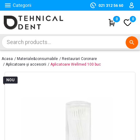

Categorii
021 312 56 60
(
0
)
0
search
Acasa
Materiale&consumabile
Restaurari Coronare
Aplicatoare și accesorii
Aplicatoare Wellmed 100 buc
NOU