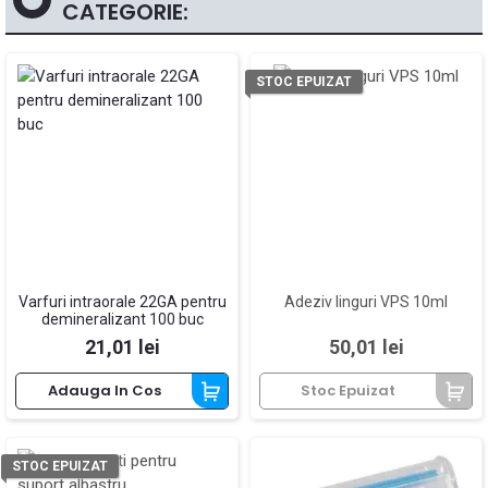
CATEGORIE:
STOC EPUIZAT
Varfuri intraorale 22GA pentru
Adeziv linguri VPS 10ml
demineralizant 100 buc
Pret
Pret
21,01 lei
50,01 lei
Adauga In Cos
Stoc Epuizat
STOC EPUIZAT