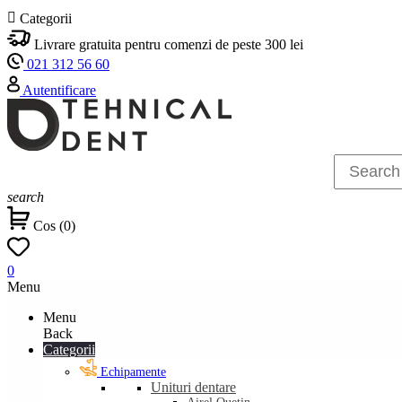

Categorii
Livrare gratuita pentru comenzi de peste 300 lei
021 312 56 60
Autentificare
search
Cos
(
0
)
0
Menu
Menu
Back
Categorii
Echipamente
Unituri dentare