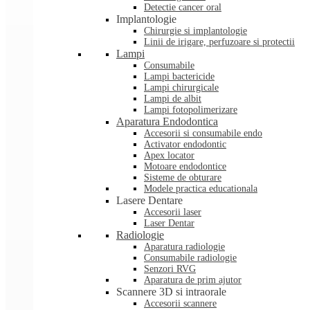
Detectie cancer oral
Implantologie
Chirurgie si implantologie
Linii de irigare, perfuzoare si protectii
Lampi
Consumabile
Lampi bactericide
Lampi chirurgicale
Lampi de albit
Lampi fotopolimerizare
Aparatura Endodontica
Accesorii si consumabile endo
Activator endodontic
Apex locator
Motoare endodontice
Sisteme de obturare
Modele practica educationala
Lasere Dentare
Accesorii laser
Laser Dentar
Radiologie
Aparatura radiologie
Consumabile radiologie
Senzori RVG
Aparatura de prim ajutor
Scannere 3D si intraorale
Accesorii scannere