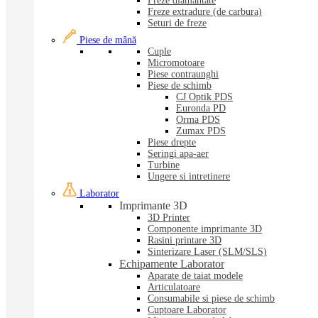
Freze diamantate
Freze extradure (de carbura)
Seturi de freze
Piese de mână
Cuple
Micromotoare
Piese contraunghi
Piese de schimb
CJ Optik PDS
Euronda PD
Orma PDS
Zumax PDS
Piese drepte
Seringi apa-aer
Turbine
Ungere si intretinere
Laborator
Imprimante 3D
3D Printer
Componente imprimante 3D
Rasini printare 3D
Sinterizare Laser (SLM/SLS)
Echipamente Laborator
Aparate de taiat modele
Articulatoare
Consumabile si piese de schimb
Cuptoare Laborator