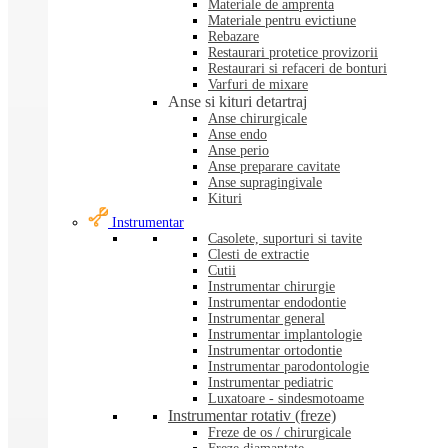
Materiale de amprenta
Materiale pentru evictiune
Rebazare
Restaurari protetice provizorii
Restaurari si refaceri de bonturi
Varfuri de mixare
Anse si kituri detartraj
Anse chirurgicale
Anse endo
Anse perio
Anse preparare cavitate
Anse supragingivale
Kituri
Instrumentar
Casolete, suporturi si tavite
Clesti de extractie
Cutii
Instrumentar chirurgie
Instrumentar endodontie
Instrumentar general
Instrumentar implantologie
Instrumentar ortodontie
Instrumentar parodontologie
Instrumentar pediatric
Luxatoare - sindesmotoame
Instrumentar rotativ (freze)
Freze de os / chirurgicale