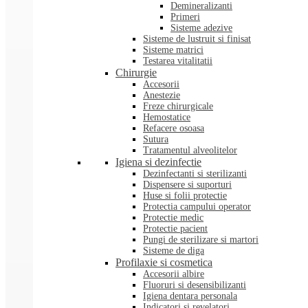
Demineralizanti
Primeri
Sisteme adezive
Sisteme de lustruit si finisat
Sisteme matrici
Testarea vitalitatii
Chirurgie
Accesorii
Anestezie
Freze chirurgicale
Hemostatice
Refacere osoasa
Sutura
Tratamentul alveolitelor
Igiena si dezinfectie
Dezinfectanti si sterilizanti
Dispensere si suporturi
Huse si folii protectie
Protectia campului operator
Protectie medic
Protectie pacient
Pungi de sterilizare si martori
Sisteme de diga
Profilaxie si cosmetica
Accesorii albire
Fluoruri si desensibilizanti
Igiena dentara personala
Indicatori si revelatori