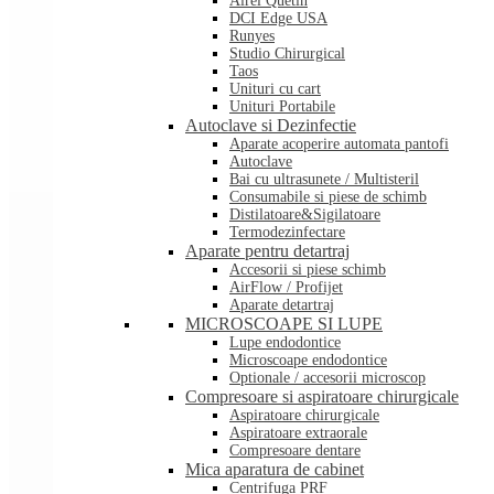
Airel Quetin
DCI Edge USA
Runyes
Studio Chirurgical
Taos
Unituri cu cart
Unituri Portabile
Autoclave si Dezinfectie
Aparate acoperire automata pantofi
Autoclave
Bai cu ultrasunete / Multisteril
Consumabile si piese de schimb
Distilatoare&Sigilatoare
Termodezinfectare
Aparate pentru detartraj
Accesorii si piese schimb
AirFlow / Profijet
Aparate detartraj
MICROSCOAPE SI LUPE
Lupe endodontice
Microscoape endodontice
Optionale / accesorii microscop
Compresoare si aspiratoare chirurgicale
Aspiratoare chirurgicale
Aspiratoare extraorale
Compresoare dentare
Mica aparatura de cabinet
Centrifuga PRF