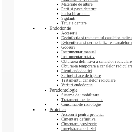
Materiale de albire
Perii și paste detartraj
Pudra bicarbonat
Sigilanți
Tatuaje dentare
Endodontie
Accesorii
Dezinfectia si tratamentul canalelor radicu
Evidentierea si permeabilizarea canalelor 
Godeuri
Instrumentar manual
Instrumentar rotativ
Obturarea definitiva a canalelor radiculare
Obturarea temporara a canalelor radicular
Pivoti endodontici
Seringi si ace de irigare
Tratamentul canalelor radiculare
Varfuri endodontie
Paradontologie
Sisteme de imobilizare
Tratament medicamentos
Consumabile radiologie
Protetica
Accesorii pentru protetica
Cimentare definitiva
Cimentare provizorie
Inregistrarea ocluziei