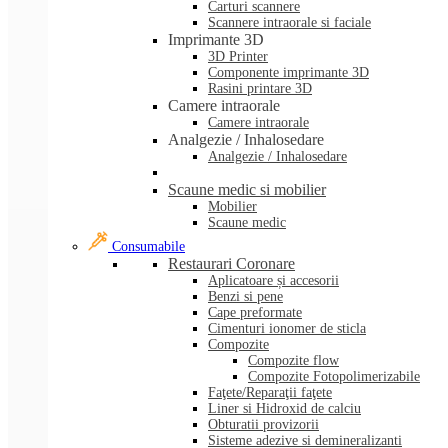
Carturi scannere
Scannere intraorale si faciale
Imprimante 3D
3D Printer
Componente imprimante 3D
Rasini printare 3D
Camere intraorale
Camere intraorale
Analgezie / Inhalosedare
Analgezie / Inhalosedare
Scaune medic si mobilier
Mobilier
Scaune medic
Consumabile
Restaurari Coronare
Aplicatoare și accesorii
Benzi si pene
Cape preformate
Cimenturi ionomer de sticla
Compozite
Compozite flow
Compozite Fotopolimerizabile
Faţete/Reparaţii faţete
Liner si Hidroxid de calciu
Obturatii provizorii
Sisteme adezive si demineralizanti