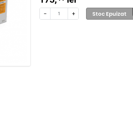
Stoc Epuizat
−
+