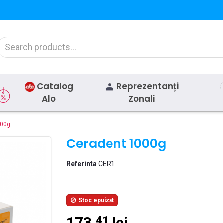
Catalog
Reprezentanți
Alo
Zonali
000g
Ceradent 1000g
Referinta
CER1
Stoc epuizat

173,
lei
41