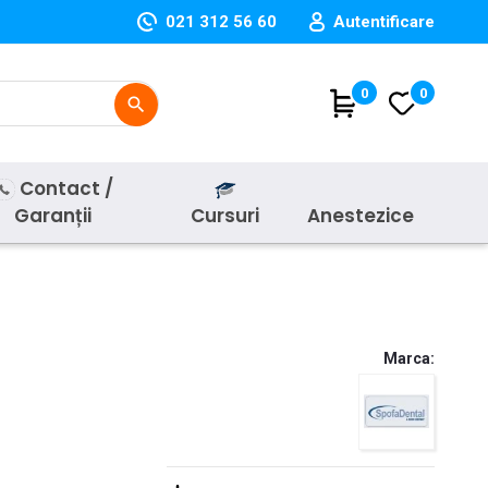
021 312 56 60
Autentificare
(
0
)
0
search
Contact /
Garanții
Cursuri
Anestezice
Marca: