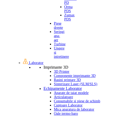
PD
Orma
PDS
Zumax
PDS
Piese
drepte
Seringi
apa-
aer
Turbine
Ungere
si
intretinere
Laborator
Imprimante 3D
3D Printer
Componente imprimante 3D
Rasini printare 3D
Sinterizare Laser (SLM/SLS)
Echipamente Laborator
Aparate de taiat modele
Articulatoare
Consumabile si piese de schimb
Cuptoare Laborator
Mica aparatura de laborator
Oale termo-baro