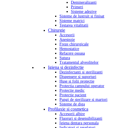
Demineralizanti
Primeri
Sisteme adezive
Sisteme de lustruit si finisat
Sisteme matrici
Testarea vitalitatii
Chirurgie
Accesorii
Anestezie
Freze chirurgicale
Hemostatice
Refacere osoasa
Sutura
Tratamentul alveolitelor
Igiena si dezinfectie
Dezinfectanti si sterilizanti
Dispensere si suporturi
Huse si folii protectie
Protectia campului operator
Protectie medic
Protectie pacient
Pungi de sterilizare si martori
Sisteme de diga
Profilaxie si cosmetica
Accesorii albire
Fluoruri si desensibilizanti
Igiena dentara personala
Indicatori si revelatori