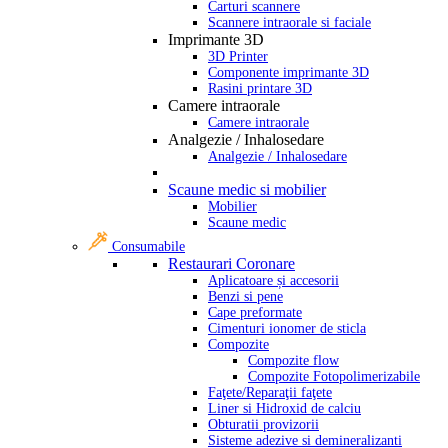
Carturi scannere
Scannere intraorale si faciale
Imprimante 3D
3D Printer
Componente imprimante 3D
Rasini printare 3D
Camere intraorale
Camere intraorale
Analgezie / Inhalosedare
Analgezie / Inhalosedare
Scaune medic si mobilier
Mobilier
Scaune medic
Consumabile
Restaurari Coronare
Aplicatoare și accesorii
Benzi si pene
Cape preformate
Cimenturi ionomer de sticla
Compozite
Compozite flow
Compozite Fotopolimerizabile
Faţete/Reparaţii faţete
Liner si Hidroxid de calciu
Obturatii provizorii
Sisteme adezive si demineralizanti