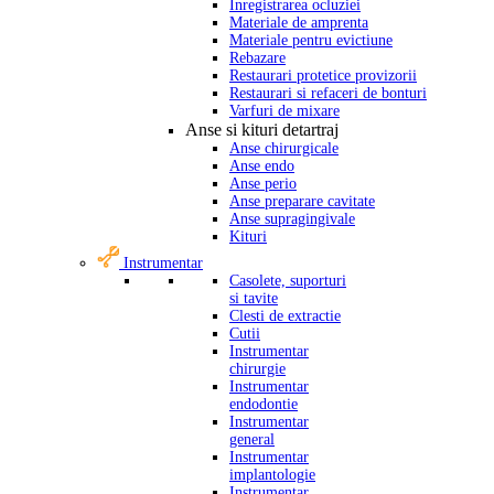
Inregistrarea ocluziei
Materiale de amprenta
Materiale pentru evictiune
Rebazare
Restaurari protetice provizorii
Restaurari si refaceri de bonturi
Varfuri de mixare
Anse si kituri detartraj
Anse chirurgicale
Anse endo
Anse perio
Anse preparare cavitate
Anse supragingivale
Kituri
Instrumentar
Casolete, suporturi
si tavite
Clesti de extractie
Cutii
Instrumentar
chirurgie
Instrumentar
endodontie
Instrumentar
general
Instrumentar
implantologie
Instrumentar