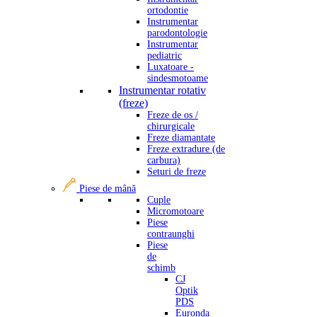
ortodontie
Instrumentar
parodontologie
Instrumentar
pediatric
Luxatoare -
sindesmotoame
Instrumentar rotativ
(freze)
Freze de os /
chirurgicale
Freze diamantate
Freze extradure (de
carbura)
Seturi de freze
Piese de mână
Cuple
Micromotoare
Piese
contraunghi
Piese
de
schimb
CJ
Optik
PDS
Euronda