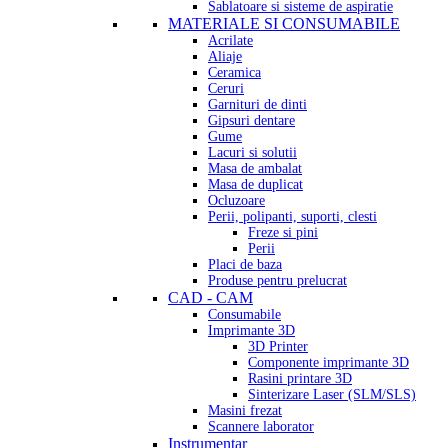
Sablatoare si sisteme de aspiratie
MATERIALE SI CONSUMABILE
Acrilate
Aliaje
Ceramica
Ceruri
Garnituri de dinti
Gipsuri dentare
Gume
Lacuri si solutii
Masa de ambalat
Masa de duplicat
Ocluzoare
Perii, polipanti, suporti, clesti
Freze si pini
Perii
Placi de baza
Produse pentru prelucrat
CAD - CAM
Consumabile
Imprimante 3D
3D Printer
Componente imprimante 3D
Rasini printare 3D
Sinterizare Laser (SLM/SLS)
Masini frezat
Scannere laborator
Instrumentar