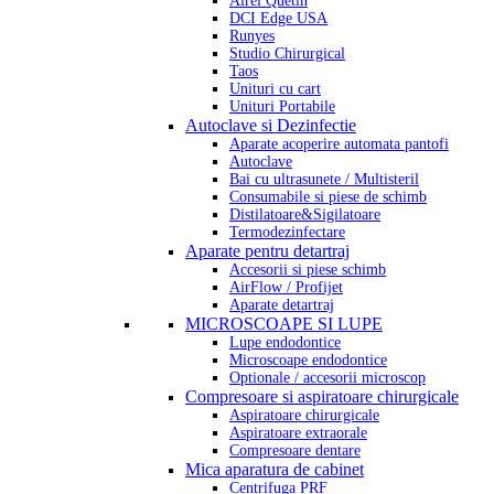
Airel Quetin
DCI Edge USA
Runyes
Studio Chirurgical
Taos
Unituri cu cart
Unituri Portabile
Autoclave si Dezinfectie
Aparate acoperire automata pantofi
Autoclave
Bai cu ultrasunete / Multisteril
Consumabile si piese de schimb
Distilatoare&Sigilatoare
Termodezinfectare
Aparate pentru detartraj
Accesorii si piese schimb
AirFlow / Profijet
Aparate detartraj
MICROSCOAPE SI LUPE
Lupe endodontice
Microscoape endodontice
Optionale / accesorii microscop
Compresoare si aspiratoare chirurgicale
Aspiratoare chirurgicale
Aspiratoare extraorale
Compresoare dentare
Mica aparatura de cabinet
Centrifuga PRF