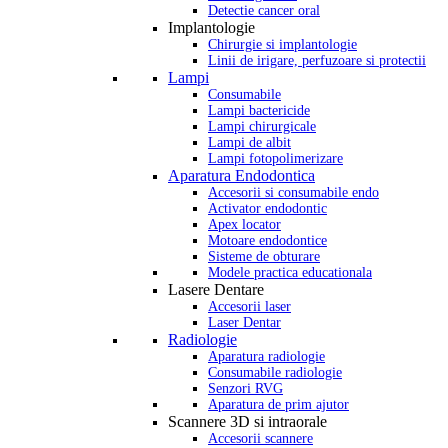
Detectie cancer oral
Implantologie
Chirurgie si implantologie
Linii de irigare, perfuzoare si protectii
Lampi
Consumabile
Lampi bactericide
Lampi chirurgicale
Lampi de albit
Lampi fotopolimerizare
Aparatura Endodontica
Accesorii si consumabile endo
Activator endodontic
Apex locator
Motoare endodontice
Sisteme de obturare
Modele practica educationala
Lasere Dentare
Accesorii laser
Laser Dentar
Radiologie
Aparatura radiologie
Consumabile radiologie
Senzori RVG
Aparatura de prim ajutor
Scannere 3D si intraorale
Accesorii scannere