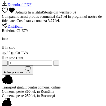
Download PDF
Adauga la wishlist
Sterge din wishlist
(
0
)
Cumparand acest produs acumulezi
3,27 lei
in programul nostru de
fidelitate. Cosul tau va totaliza
3,27 lei
.
Distribuiti
Referinta
CLE79
inox

In stoc
67
46,
lei
Cu TVA

In stoc
Cant.
−
+
Adauga in cos
Transport gratuit pentru comenzi online
Comenzi peste
300
lei, în România
Comenzi peste
250
lei, în București