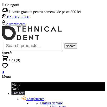

Categorii
Livrare gratuita pentru comenzi de peste 300 lei
021 312 56 60
Autentificare
search
search
Cos
(
0
)
0
Menu
Menu
Back
Categorii
Echipamente
Unituri dentare