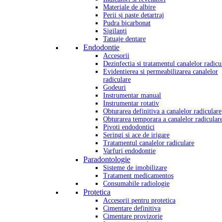
Materiale de albire
Perii și paste detartraj
Pudra bicarbonat
Sigilanți
Tatuaje dentare
Endodontie
Accesorii
Dezinfectia si tratamentul canalelor radicu
Evidentierea si permeabilizarea canalelor
radiculare
Godeuri
Instrumentar manual
Instrumentar rotativ
Obturarea definitiva a canalelor radiculare
Obturarea temporara a canalelor radicular
Pivoti endodontici
Seringi si ace de irigare
Tratamentul canalelor radiculare
Varfuri endodontie
Paradontologie
Sisteme de imobilizare
Tratament medicamentos
Consumabile radiologie
Protetica
Accesorii pentru protetica
Cimentare definitiva
Cimentare provizorie