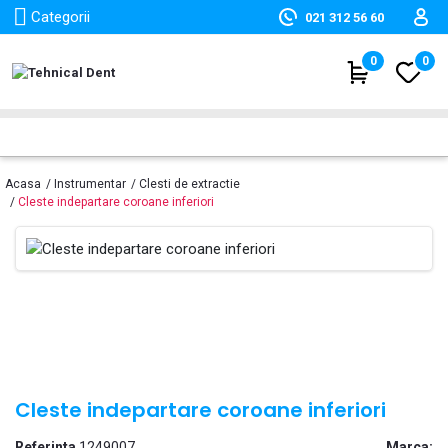

Categorii
021 312 56 60
(
0
)
0
Acasa
Instrumentar
Clesti de extractie
Cleste indepartare coroane inferiori
Cleste indepartare coroane inferiori
Referinta
1249007
Marca: