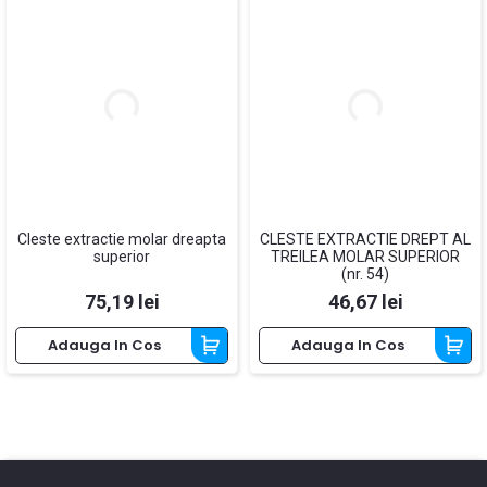
Cleste extractie molar dreapta
CLESTE EXTRACTIE DREPT AL
superior
TREILEA MOLAR SUPERIOR
(nr. 54)
Pret
Pret
75,19 lei
46,67 lei
Adauga In Cos
Adauga In Cos