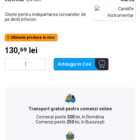
Cleste pentru indepartarea coroanelor de
pe dintii inferiori

Ultimele produse in stoc
130,
lei
69
Adauga In Cos
Transport gratuit pentru comenzi online
Comenzi peste
300
lei, în România
Comenzi peste
250
lei, în București