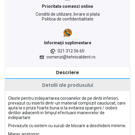
Prioritate comenzi online
Conditii de utilizare, livrare si plata
Politica de confidentialitate
Informaţii suplimentare
021 312 56 60
comenzi@tehnicaldent.ro
Descriere
Detalii ale produsului
Cleste pentru indepartarea coroanelor de pe dintii inferiori,
prevazut cu insertii dintr-un material compozit cauciucat, care
ajuta la o priza foarte buna si la evitarea spargerii / ciobirii
dintilor adiacenti in timpul efectuarii manevrelor de
indepartare.
Prevazute cu sistem cu surub de blocare a deschiderii minime.
Maner anatomic.