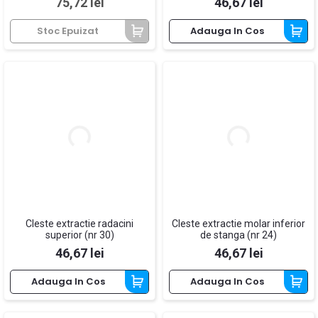
Pret
Pret
75,72 lei
46,67 lei
Stoc Epuizat
Adauga In Cos
Cleste extractie radacini
Cleste extractie molar inferior
superior (nr 30)
de stanga (nr 24)
Pret
Pret
46,67 lei
46,67 lei
Adauga In Cos
Adauga In Cos