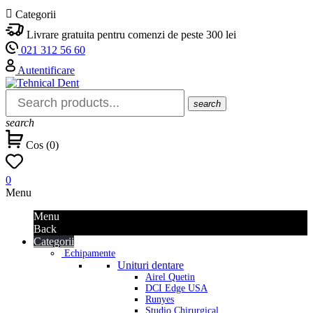

Categorii
Livrare gratuita pentru comenzi de peste 300 lei
021 312 56 60
Autentificare
search
search
Cos
(
0
)
0
Menu
Menu
Back
Categorii
Echipamente
Unituri dentare
Airel Quetin
DCI Edge USA
Runyes
Studio Chirurgical