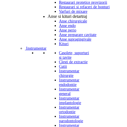
Restaurari protetice provizorii
Restaurari si refaceri de bonturi
Varfuri de mixare
Anse si kituri detartraj
Anse chirurgicale
Anse endo
Anse perio
Anse preparare cavitate
Anse supragingivale
Kituri
Instrumentar
Casolete, suporturi
si tavite
Clesti de extractie
Cutii
Instrumentar
chirurgie
Instrumentar
endodontie
Instrumentar
general
Instrumentar
implantologie
Instrumentar
ortodontie
Instrumentar
parodontologie
Instrumentar