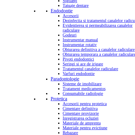
Sigilanți
Tatuaje dentare
Endodontie
Accesorii
Dezinfectia si tratamentul canalelor radicu
Evidentierea si permeabilizarea canalelor
radiculare
Godeuri
Instrumentar manual
Instrumentar rotativ
Obturarea definitiva a canalelor radiculare
Obturarea temporara a canalelor radicular
Pivoti endodontici
Seringi si ace de irigare
Tratamentul canalelor radiculare
Varfuri endodontie
Paradontologie
Sisteme de imobilizare
Tratament medicamentos
Consumabile radiologie
Protetica
Accesorii pentru protetica
Cimentare definitiva
Cimentare provizorie
Inregistrarea ocluziei
Materiale de amprenta
Materiale pentru evictiune
Rebazare