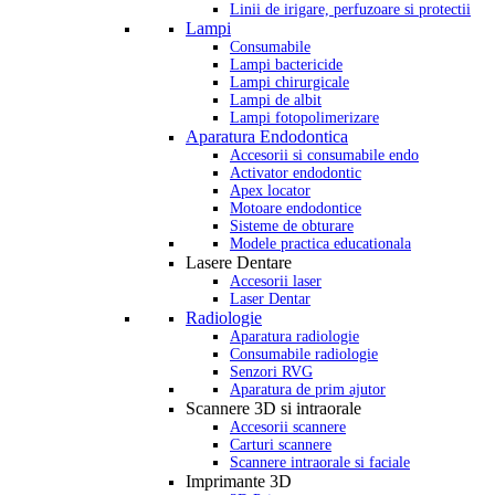
Linii de irigare, perfuzoare si protectii
Lampi
Consumabile
Lampi bactericide
Lampi chirurgicale
Lampi de albit
Lampi fotopolimerizare
Aparatura Endodontica
Accesorii si consumabile endo
Activator endodontic
Apex locator
Motoare endodontice
Sisteme de obturare
Modele practica educationala
Lasere Dentare
Accesorii laser
Laser Dentar
Radiologie
Aparatura radiologie
Consumabile radiologie
Senzori RVG
Aparatura de prim ajutor
Scannere 3D si intraorale
Accesorii scannere
Carturi scannere
Scannere intraorale si faciale
Imprimante 3D