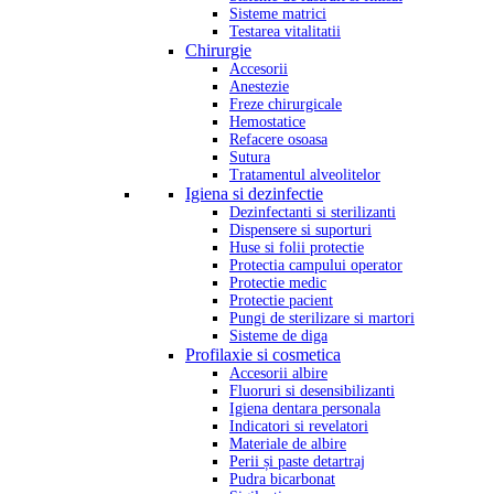
Sisteme matrici
Testarea vitalitatii
Chirurgie
Accesorii
Anestezie
Freze chirurgicale
Hemostatice
Refacere osoasa
Sutura
Tratamentul alveolitelor
Igiena si dezinfectie
Dezinfectanti si sterilizanti
Dispensere si suporturi
Huse si folii protectie
Protectia campului operator
Protectie medic
Protectie pacient
Pungi de sterilizare si martori
Sisteme de diga
Profilaxie si cosmetica
Accesorii albire
Fluoruri si desensibilizanti
Igiena dentara personala
Indicatori si revelatori
Materiale de albire
Perii și paste detartraj
Pudra bicarbonat