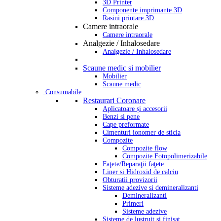
3D Printer
Componente imprimante 3D
Rasini printare 3D
Camere intraorale
Camere intraorale
Analgezie / Inhalosedare
Analgezie / Inhalosedare
Scaune medic si mobilier
Mobilier
Scaune medic
Consumabile
Restaurari Coronare
Aplicatoare și accesorii
Benzi si pene
Cape preformate
Cimenturi ionomer de sticla
Compozite
Compozite flow
Compozite Fotopolimerizabile
Faţete/Reparaţii faţete
Liner si Hidroxid de calciu
Obturatii provizorii
Sisteme adezive si demineralizanti
Demineralizanti
Primeri
Sisteme adezive
Sisteme de lustruit si finisat