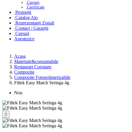
Cursuri
Certificate
Promoții
Catalog Alo
Reprezentanți Zonali
Contact / Garanții
Cursuri
Anestezice
Acasa
Materiale&consumabile
Restaurari Coronare
Compozite
Compozite Fotopolimerizabile
Filtek Easy Match Seringa 4g
Nou
