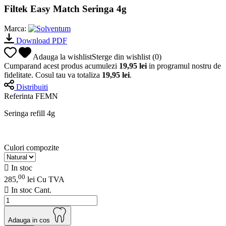
Filtek Easy Match Seringa 4g
Marca:
Download PDF
Adauga la wishlist
Sterge din wishlist
(
0
)
Cumparand acest produs acumulezi
19,95 lei
in programul nostru de
fidelitate. Cosul tau va totaliza
19,95 lei
.
Distribuiti
Referinta
FEMN
Seringa refill 4g
Culori compozite

In stoc
00
285,
lei
Cu TVA

In stoc
Cant.
Adauga in cos