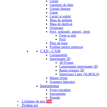
Ceruri
Garnituri de dinti
Gipsuri dentare
Gume
Lacuri si solutii
Masa de ambalat
Masa de duplicat
Ocluzoare
Perii, polipanti, suporti, clesti
Freze si pini
Perii
Placi de baza
Produse pentru prelucrat
CAD - CAM
Consumabile
Imprimante 3D
3D Printer
Componente imprimante 3D
Rasini printare 3D
Sinterizare Laser (SLM/SLS)
Masini frezat
Scannere laborator
Instrumentar
Freze extradure
Instrumente
Pensule
Lichidare de stoc
Sale
Produse noi