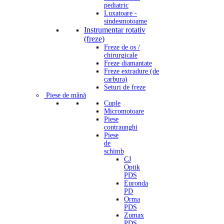
pediatric
Luxatoare -
sindesmotoame
Instrumentar rotativ
(freze)
Freze de os /
chirurgicale
Freze diamantate
Freze extradure (de
carbura)
Seturi de freze
Piese de mână
Cuple
Micromotoare
Piese
contraunghi
Piese
de
schimb
CJ
Optik
PDS
Euronda
PD
Orma
PDS
Zumax
PDS