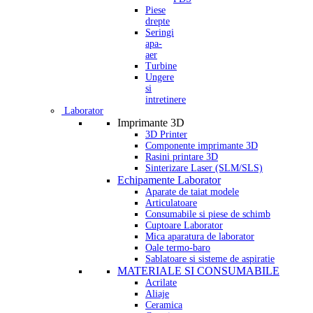
Piese
drepte
Seringi
apa-
aer
Turbine
Ungere
si
intretinere
Laborator
Imprimante 3D
3D Printer
Componente imprimante 3D
Rasini printare 3D
Sinterizare Laser (SLM/SLS)
Echipamente Laborator
Aparate de taiat modele
Articulatoare
Consumabile si piese de schimb
Cuptoare Laborator
Mica aparatura de laborator
Oale termo-baro
Sablatoare si sisteme de aspiratie
MATERIALE SI CONSUMABILE
Acrilate
Aliaje
Ceramica