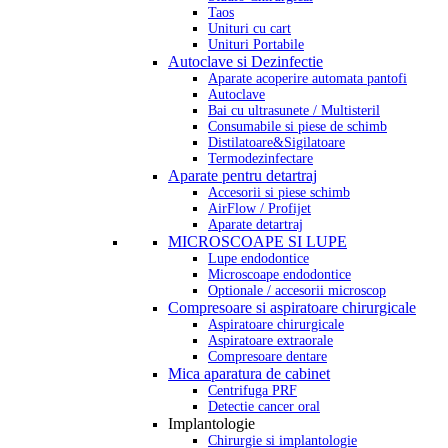
Taos
Unituri cu cart
Unituri Portabile
Autoclave si Dezinfectie
Aparate acoperire automata pantofi
Autoclave
Bai cu ultrasunete / Multisteril
Consumabile si piese de schimb
Distilatoare&Sigilatoare
Termodezinfectare
Aparate pentru detartraj
Accesorii si piese schimb
AirFlow / Profijet
Aparate detartraj
MICROSCOAPE SI LUPE
Lupe endodontice
Microscoape endodontice
Optionale / accesorii microscop
Compresoare si aspiratoare chirurgicale
Aspiratoare chirurgicale
Aspiratoare extraorale
Compresoare dentare
Mica aparatura de cabinet
Centrifuga PRF
Detectie cancer oral
Implantologie
Chirurgie si implantologie