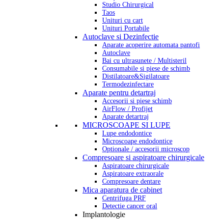
Studio Chirurgical
Taos
Unituri cu cart
Unituri Portabile
Autoclave si Dezinfectie
Aparate acoperire automata pantofi
Autoclave
Bai cu ultrasunete / Multisteril
Consumabile si piese de schimb
Distilatoare&Sigilatoare
Termodezinfectare
Aparate pentru detartraj
Accesorii si piese schimb
AirFlow / Profijet
Aparate detartraj
MICROSCOAPE SI LUPE
Lupe endodontice
Microscoape endodontice
Optionale / accesorii microscop
Compresoare si aspiratoare chirurgicale
Aspiratoare chirurgicale
Aspiratoare extraorale
Compresoare dentare
Mica aparatura de cabinet
Centrifuga PRF
Detectie cancer oral
Implantologie