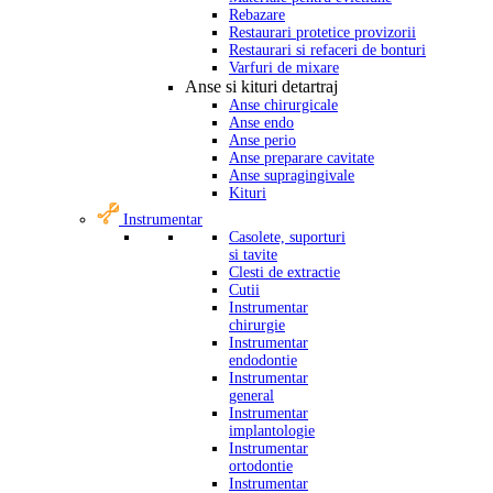
Rebazare
Restaurari protetice provizorii
Restaurari si refaceri de bonturi
Varfuri de mixare
Anse si kituri detartraj
Anse chirurgicale
Anse endo
Anse perio
Anse preparare cavitate
Anse supragingivale
Kituri
Instrumentar
Casolete, suporturi
si tavite
Clesti de extractie
Cutii
Instrumentar
chirurgie
Instrumentar
endodontie
Instrumentar
general
Instrumentar
implantologie
Instrumentar
ortodontie
Instrumentar