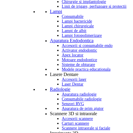
Chirurgie si implantologie
Linii de irigare, perfuzoare si protectii
Lampi
Consumabile
Lampi bactericide
Lampi chirurgicale
Lampi de albit
Lampi fotopolimerizare
Aparatura Endodontica
Accesorii si consumabile endo
Activator endodontic
Apex locator
Motoare endodontice
Sisteme de obturare
Modele practica educationala
Lasere Dentare
Accesorii laser
Laser Dentar
Radiologie
Aparatura radiologie
Consumabile radiologie
Senzori RVG
Aparatura de prim ajutor
Scannere 3D si intraorale
Accesorii scannere
Carturi scannere
Scannere intraorale si faciale