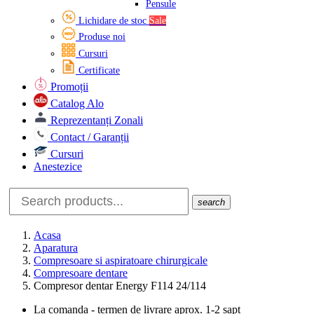
Pensule
Lichidare de stoc
Sale
Produse noi
Cursuri
Certificate
Promoții
Catalog Alo
Reprezentanți Zonali
Contact / Garanții
Cursuri
Anestezice
search
Acasa
Aparatura
Compresoare si aspiratoare chirurgicale
Compresoare dentare
Compresor dentar Energy F114 24/114
La comanda - termen de livrare aprox. 1-2 sapt