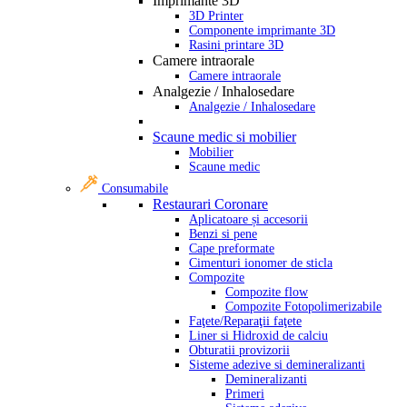
Imprimante 3D
3D Printer
Componente imprimante 3D
Rasini printare 3D
Camere intraorale
Camere intraorale
Analgezie / Inhalosedare
Analgezie / Inhalosedare
Scaune medic si mobilier
Mobilier
Scaune medic
Consumabile
Restaurari Coronare
Aplicatoare și accesorii
Benzi si pene
Cape preformate
Cimenturi ionomer de sticla
Compozite
Compozite flow
Compozite Fotopolimerizabile
Faţete/Reparaţii faţete
Liner si Hidroxid de calciu
Obturatii provizorii
Sisteme adezive si demineralizanti
Demineralizanti
Primeri