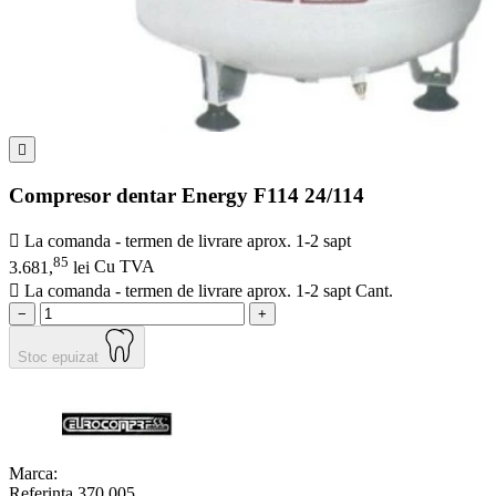

Compresor dentar Energy F114 24/114

La comanda - termen de livrare aprox. 1-2 sapt
85
3.681,
lei
Cu TVA

La comanda - termen de livrare aprox. 1-2 sapt
Cant.
−
+
Stoc epuizat
Marca:
Referinta
370.005