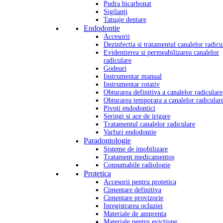
Pudra bicarbonat
Sigilanți
Tatuaje dentare
Endodontie
Accesorii
Dezinfectia si tratamentul canalelor radicu
Evidentierea si permeabilizarea canalelor
radiculare
Godeuri
Instrumentar manual
Instrumentar rotativ
Obturarea definitiva a canalelor radiculare
Obturarea temporara a canalelor radicular
Pivoti endodontici
Seringi si ace de irigare
Tratamentul canalelor radiculare
Varfuri endodontie
Paradontologie
Sisteme de imobilizare
Tratament medicamentos
Consumabile radiologie
Protetica
Accesorii pentru protetica
Cimentare definitiva
Cimentare provizorie
Inregistrarea ocluziei
Materiale de amprenta
Materiale pentru evictiune