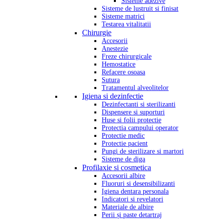
Sisteme adezive
Sisteme de lustruit si finisat
Sisteme matrici
Testarea vitalitatii
Chirurgie
Accesorii
Anestezie
Freze chirurgicale
Hemostatice
Refacere osoasa
Sutura
Tratamentul alveolitelor
Igiena si dezinfectie
Dezinfectanti si sterilizanti
Dispensere si suporturi
Huse si folii protectie
Protectia campului operator
Protectie medic
Protectie pacient
Pungi de sterilizare si martori
Sisteme de diga
Profilaxie si cosmetica
Accesorii albire
Fluoruri si desensibilizanti
Igiena dentara personala
Indicatori si revelatori
Materiale de albire
Perii și paste detartraj