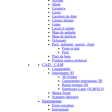
Acrilate
Aliaje
Ceramica
Ceruri
Garnituri de dinti
Gipsuri dentare
Gume
Lacuri si solutii
Masa de ambalat
Masa de duplicat
Ocluzoare
Perii, polipanti, suporti, clesti
Freze si pini
Perii
Placi de baza
Produse pentru prelucrat
CAD - CAM
Consumabile
Imprimante 3D
3D Printer
Componente imprimante 3D
Rasini printare 3D
Sinterizare Laser (SLM/SLS)
Masini frezat
Scannere laborator
Instrumentar
Freze extradure
Instrumente