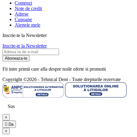
Comenzi
Note de credit
Adrese
Cupoane
Alertele mele
Inscrie-te la Newsletter
Inscrie-te la Newsletter
Aboneaza-te
Fii intre primii care afla despre noile oferte si promotii
Copyright ©2026 - Tehnical Dent
-
Toate drepturile rezervate
Sus
×

Da
×