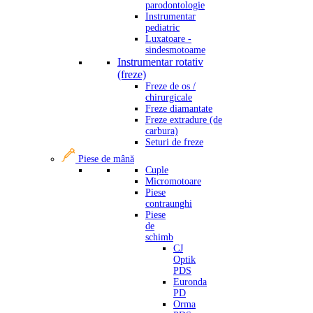
parodontologie
Instrumentar
pediatric
Luxatoare -
sindesmotoame
Instrumentar rotativ
(freze)
Freze de os /
chirurgicale
Freze diamantate
Freze extradure (de
carbura)
Seturi de freze
Piese de mână
Cuple
Micromotoare
Piese
contraunghi
Piese
de
schimb
CJ
Optik
PDS
Euronda
PD
Orma