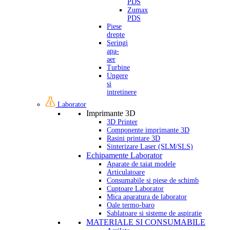
PDS
Zumax
PDS
Piese
drepte
Seringi
apa-
aer
Turbine
Ungere
si
intretinere
Laborator
Imprimante 3D
3D Printer
Componente imprimante 3D
Rasini printare 3D
Sinterizare Laser (SLM/SLS)
Echipamente Laborator
Aparate de taiat modele
Articulatoare
Consumabile si piese de schimb
Cuptoare Laborator
Mica aparatura de laborator
Oale termo-baro
Sablatoare si sisteme de aspiratie
MATERIALE SI CONSUMABILE