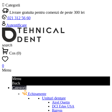

Categorii
Livrare gratuita pentru comenzi de peste 300 lei
021 312 56 60
Autentificare
search
Cos
(
0
)
0
Menu
Menu
Back
Categorii
Echipamente
Unituri dentare
Airel Quetin
DCI Edge USA
Runyes