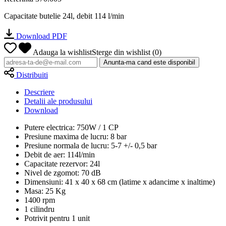
Capacitate butelie 24l, debit 114 l/min
Download PDF
Adauga la wishlist
Sterge din wishlist
(
0
)
Anunta-ma cand este disponibil
Distribuiti
Descriere
Detalii ale produsului
Download
Putere electrica: 750W / 1 CP
Presiune maxima de lucru: 8 bar
Presiune normala de lucru: 5-7 +/- 0,5 bar
Debit de aer: 114l/min
Capacitate rezervor: 24l
Nivel de zgomot: 70 dB
Dimensiuni: 41 x 40 x 68 cm (latime x adancime x inaltime)
Masa: 25 Kg
1400 rpm
1 cilindru
Potrivit pentru 1 unit