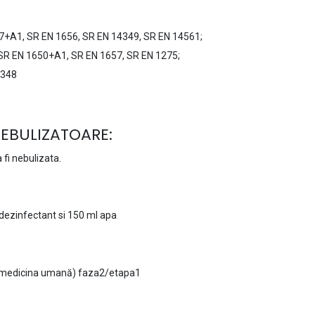
727+A1, SR EN 1656, SR EN 14349, SR EN 14561;
 , SR EN 1650+A1, SR EN 1657, SR EN 1275;
4348
EBULIZATOARE:
 fi nebulizata.
dezinfectant si 150 ml apa
medicina umană) faza2/etapa1