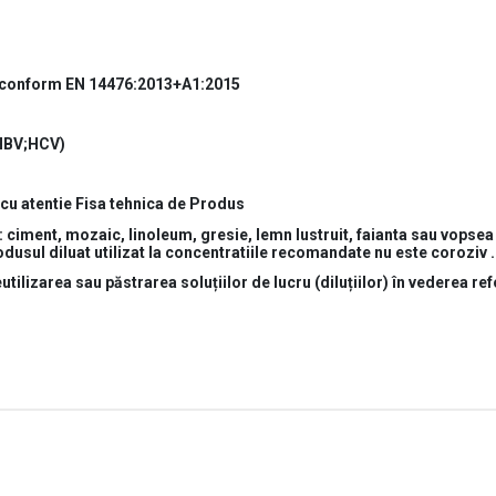
 conform
EN 14476:2013+A1:2015
 HBV;HCV)
ti cu atentie Fisa tehnica de Produs
ciment, mozaic, linoleum, gresie, lemn lustruit, faianta sau vopsea d
rodusul diluat utilizat la concentratiile recomandate nu este coroziv .
tilizarea sau păstrarea soluțiilor de lucru (diluțiilor) în vederea re