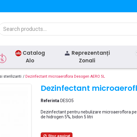
Catalog
Reprezentanți
Alo
Zonali
i sterilizanti
Dezinfectant microaeroflora Desogen AERO 5L
Dezinfectant microaerof
Referinta
DESO5
Dezinfectant pentru nebulizare microaeroflora pe
de hidrogen 5%, bidon 5 litri
Stoc epuizat
