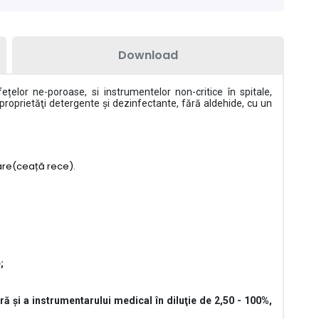
Download
ețelor ne-poroase, si instrumentelor non-critice în spitale,
u proprietăţi detergente şi dezinfectante, fără aldehide, cu un
zare(ceață rece).
;
ă și a instrumentarului medical în diluţie de 2,50 - 100%,