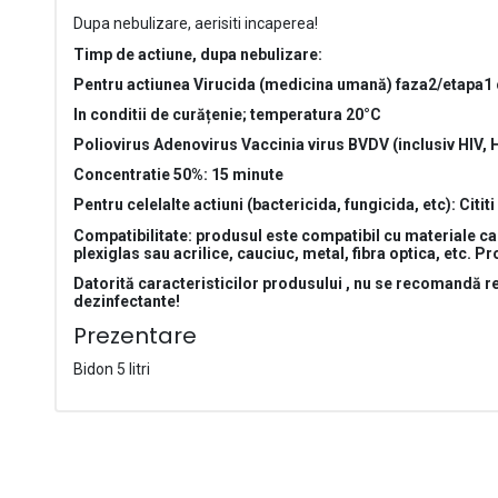
Dupa nebulizare, aerisiti incaperea!
Timp de actiune, dupa nebulizare:
Pentru actiunea Virucida
(medicina umană) faza2/etapa1
In conditii de curățenie; temperatura 20°C
Poliovirus
Adenovirus
Vaccinia virus
BVDV (inclusiv HIV,
Concentratie 50%:
15 minute
Pentru celelalte actiuni (bactericida, fungicida, etc): Citi
Compatibilitate: produsul este compatibil cu materiale ca: 
plexiglas sau acrilice, cauciuc, metal, fibra optica, etc. P
Datorită caracteristicilor produsului , nu se recomandă reu
dezinfectante!
Prezentare
Bidon 5 litri