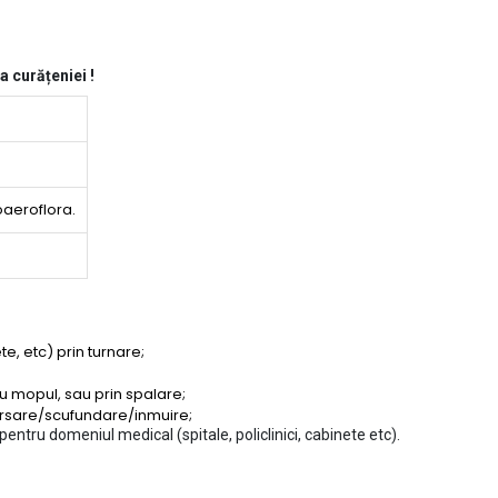
 curățeniei !
oaeroflora.
te, etc) prin turnare;
u mopul, sau prin spalare;
ersare/scufundare/inmuire;
ntru domeniul medical (spitale, policlinici, cabinete etc).