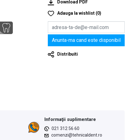
Download PDF
Adauga la wishlist
(
0
)
Anunta-ma cand este disponibil
Distribuiti
Informaţii suplimentare
021 312 56 60
comenzi@tehnicaldent.ro