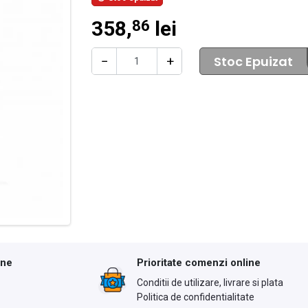
358,
lei
86
Stoc Epuizat
−
+
ine
Prioritate comenzi online
Conditii de utilizare, livrare si plata
Politica de confidentialitate