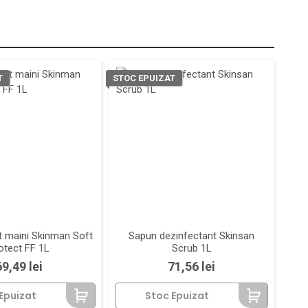
T
STOC EPUIZAT
t maini Skinman Soft
Sapun dezinfectant Skinsan
otect FF 1L
Scrub 1L
Pret
Pret
69,49 lei
71,56 lei
Epuizat
Stoc Epuizat