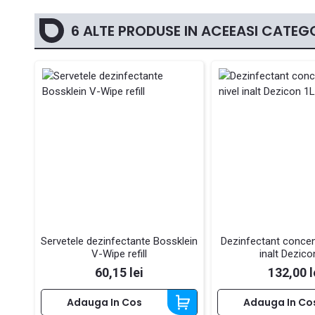
6 ALTE PRODUSE IN ACEEASI CATEGO
Servetele dezinfectante Bossklein
Dezinfectant concent
V-Wipe refill
inalt Dezico
Pret
Pret
60,15 lei
132,00 l
Adauga In Cos
Adauga In Co