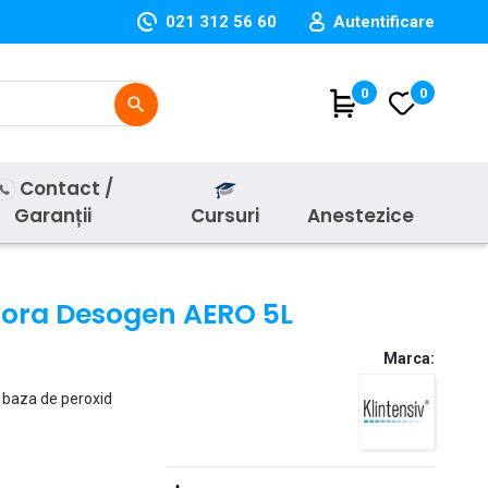
021 312 56 60
Autentificare
(
0
)
0
search
Contact /
Garanții
Cursuri
Anestezice
lora Desogen AERO 5L
Marca:
 baza de peroxid