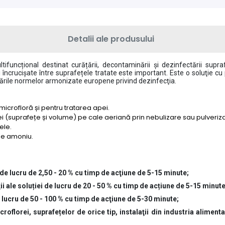
Detalii ale produsului
ifuncțional destinat curățării, decontaminării și dezinfectării supraf
i încrucișate între suprafețele tratate este important. Este o soluţie c
tările normelor armonizate europene privind dezinfecţia.
icrofloră și pentru tratarea apei.
i (suprafețe și volume) pe cale aeriană prin nebulizare sau pulveri
ele.
 de amoniu.
 de lucru de 2,50 - 20 % cu timp de acţiune de 5-15 minute;
 ale soluției de lucru de 20 - 50 % cu timp de acțiune de 5-15 minute
e lucru de 50 - 100 % cu timp de acţiune de 5-30 minute;
lorei, suprafețelor de orice tip, instalaţii din industria alimentar