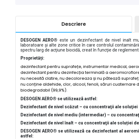
Descriere
DESOGEN AERO®
este un dezinfectant de nivel inalt mult
laboratoare și alte zone critice în care controlul contaminări
spectru larg de acţiune biocidă, creat în funcţie de reglemen
Proprietăți:
dezinfectant pentru suprafețe, instrumentar medical, aerom
dezinfectant pentru dezinfecția terminală a aeromicroflore
nu necesită clatire, nu decoloreaza și nu pătează suprafeț
nu conține aldehide, clor, alcool, fenoli, săruri cuaternare
biodegradabil (99,9%).
DESOGEN AERO® se utilizeazã astfel:
Dezinfectant de nivel scăzut – cu concentraţii ale soluţiei
Dezinfectant de nivel mediu (intermediar) – cu concentraţii
Dezinfectant de nivel înalt – cu concentraţii ale soluției d
DESOGEN AERO® se utilizeazã ca dezinfectant al aeromicrof
astfel: