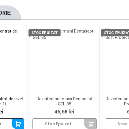
RIE:
STOC EPUIZAT
STOC EPUIZA
rat de nivel
Dezinfectant maini Dentasept
Dezinfectan
n 1L
GEL 85
Pr
Pret
ei
46,68 lei
s
Stoc Epuizat
Stoc 