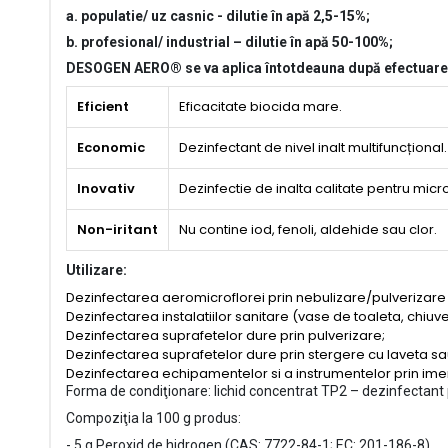
a. populatie/ uz casnic - dilutie în apă 2,5-15%;
b. profesional/ industrial – dilutie în apă 50-100%;
DESOGEN AERO® se va aplica întotdeauna după efectuarea
Eficient
Eficacitate biocida mare.
Economic
Dezinfectant de nivel inalt multifuncțional.
Inovativ
Dezinfectie de inalta calitate pentru micr
Non-iritant
Nu contine iod, fenoli, aldehide sau clor.
Utilizare:
Dezinfectarea aeromicroflorei prin nebulizare/pulverizare
Dezinfectarea instalatiilor sanitare (vase de toaleta, chiuve
Dezinfectarea suprafetelor dure prin pulverizare;
Dezinfectarea suprafetelor dure prin stergere cu laveta sa
Dezinfectarea echipamentelor si a instrumentelor prin im
Forma de condiţionare: lichid concentrat TP2 – dezinfectant pe
Compoziţia la 100 g produs:
- 5 g Peroxid de hidrogen (CAS: 7722-84-1; EC: 201-186-8)