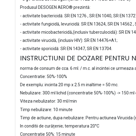
Produsul DESOGEN AERO® prezintă:
- activitate bactericidă: SR EN 1276 , SR EN 1040, SR EN 13
- activitate fungicidă, levuricidă: SR EN 13624, SR EN 14562
- activitate micobactericidă,(inclusiv tuberculocidă): SR EN 1
- activitate virucidă, (inclusiv HIV): SR EN 14476+A1;
- activitate sporicidă: SR EN 14347, SR EN 13704.
INSTRUCTIUNI DE DOZARE PENTRU N
norma de consum de cca.
6 ml. / m.c
. al incintei ce urmeaza a
Concentratie: 50%-100%
De exemplu: incinta 20 mp x 2.5 m inaltime = 50 mc.
Nebulizare: 300 ml lichid (concentratie
50%
-100%) -> 150 ml 
Viteza nebulizator: 30 ml/min
Timp nebulizare:
10 minute
Timp de actiune, dupa nebulizare: Pentru
actiunea Virucida
(
In conditii de curățenie; temperatura 20°C
Concentratie 50%:
15 minute