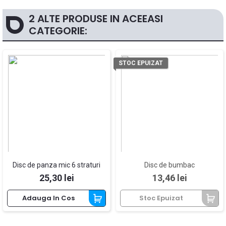
2 ALTE PRODUSE IN ACEEASI
CATEGORIE:
STOC EPUIZAT
Disc de panza mic 6 straturi
Disc de bumbac
Pret
Pret
25,30 lei
13,46 lei
Adauga In Cos
Stoc Epuizat