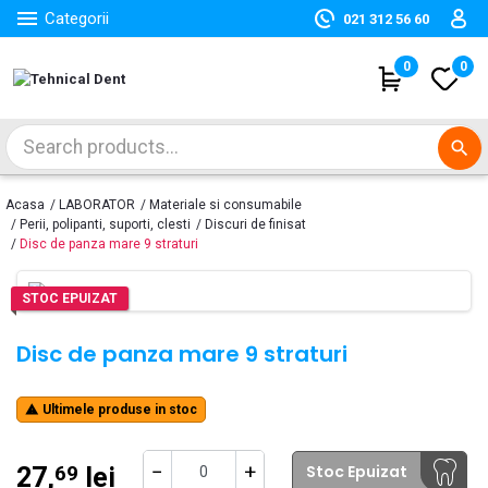

Categorii
021 312 56 60
(
0
)
0
search
Acasa
LABORATOR
Materiale si consumabile
Perii, polipanti, suporti, clesti
Discuri de finisat
Disc de panza mare 9 straturi
STOC EPUIZAT
Disc de panza mare 9 straturi
Ultimele produse in stoc

−
+
Stoc Epuizat
27,
lei
69