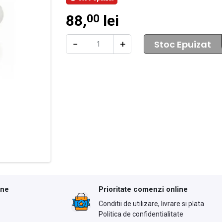
88,
lei
00
Stoc Epuizat
−
+
ine
Prioritate comenzi online
Conditii de utilizare, livrare si plata
Politica de confidentialitate