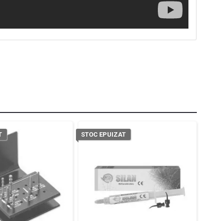
T
STOC EPUIZAT