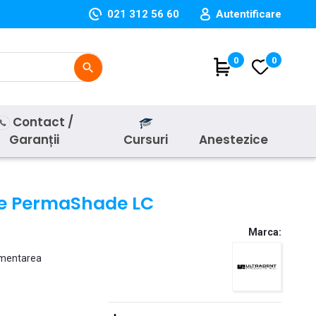
021 312 56 60
Autentificare
(
0
)
0
search
Contact /
Garanții
Cursuri
Anestezice
te PermaShade LC
Marca:
cimentarea