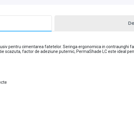
De
siv pentru cimentarea fatetelor. Seringa ergonomica in contraunghi fac
actie scazuta, factor de adeziune puternic, PermaShade LC este ideal pen
ecte