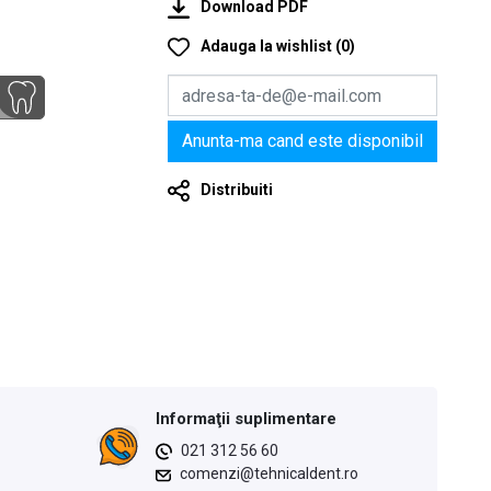
Download PDF
Adauga la wishlist
(
0
)
Anunta-ma cand este disponibil
Distribuiti
Informaţii suplimentare
021 312 56 60
comenzi@tehnicaldent.ro