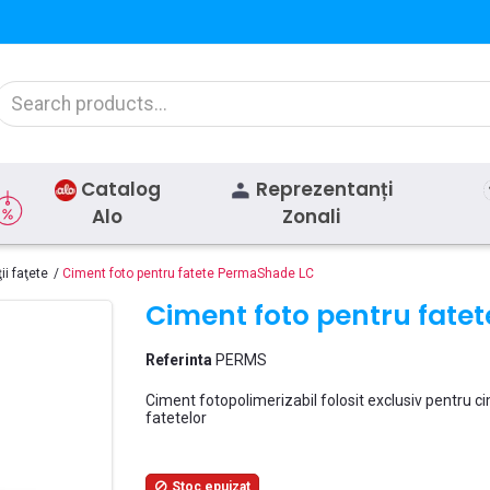
Catalog
Reprezentanți
Alo
Zonali
ii faţete
Ciment foto pentru fatete PermaShade LC
Ciment foto pentru fate
Referinta
PERMS
Ciment fotopolimerizabil folosit exclusiv pentru 
fatetelor
Stoc epuizat
