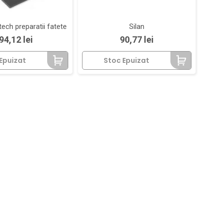
tech preparatii fatete
Silan
ret
Pret
94,12 lei
90,77 lei
Epuizat
Stoc Epuizat