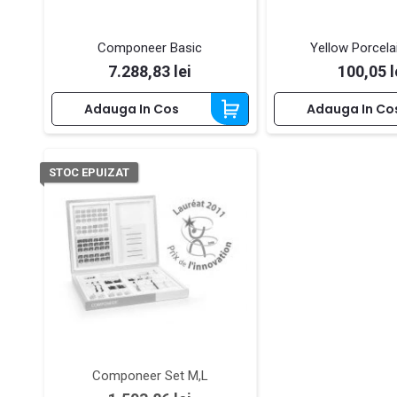
Componeer Basic
Yellow Porcela
Pret
Pret
7.288,83 lei
100,05 l
Adauga In Cos
Adauga In Co
STOC EPUIZAT
Componeer Set M,L