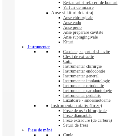
Restaurari si refaceri de bonturi
Varfuri de mixare
Anse si kituri detartraj
Anse chirurgicale
Anse endo
Anse perio
Anse preparare cavitate
Anse supragingivale
Kituri
Instrumentar
Casolete, suporturi si tavite
Clesti de extractie
Cutii
Instrumentar chirurgie
Instrumentar endodontie
Instrumentar general
Instrumentar implantologie
Instrumentar ortodontie
Instrumentar parodontologie
Instrumentar pediatric
Luxatoare - sindesmotoame
Instrumentar rotativ (freze)
Freze de os / chirurgicale
Freze diamantate
Freze extradure (de carbura)
Seturi de freze
Piese de mână
Cuple