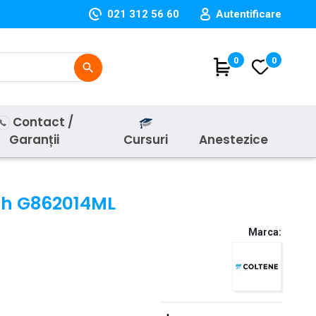
021 312 56 60
Autentificare
(
0
)
0
search
Contact /
Garanții
Cursuri
Anestezice
ch G862014ML
Marca: