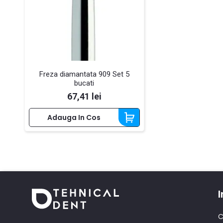
Freza diamantata 909 Set 5
bucati
Pret
67,41 lei
Adauga In Cos
I
C