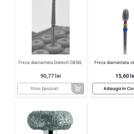
Freza diamantata Diatech G850L
Freza diamantata z
Pret
Pret
90,77 lei
15,60 le
Stoc Epuizat
Adauga In Co