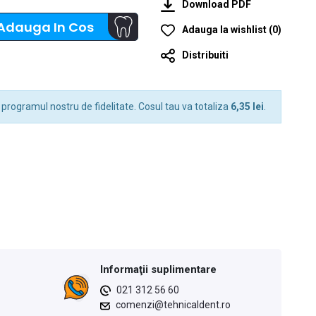
Download PDF
Adauga In Cos
Adauga la wishlist
(
0
)
Distribuiti
 programul nostru de fidelitate. Cosul tau va totaliza
6,35 lei
.
Informaţii suplimentare
021 312 56 60
comenzi@tehnicaldent.ro