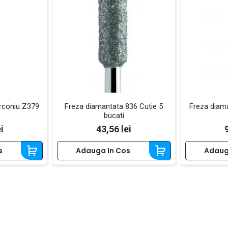
irconiu Z379
Freza diamantata 836 Cutie 5
Freza diam
bucati
Pret
i
43,56 lei
s
Adauga In Cos
Adaug