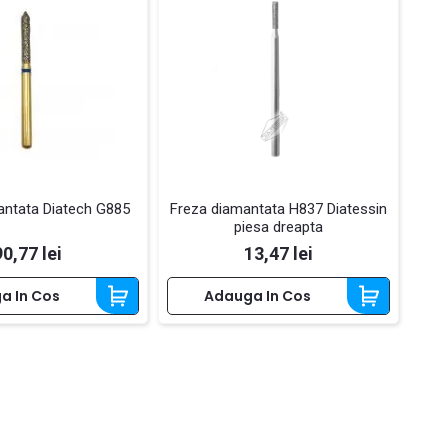
antata Diatech G885
Freza diamantata H837 Diatessin
piesa dreapta
Pret
Pret
90,77 lei
13,47 lei
a In Cos
Adauga In Cos