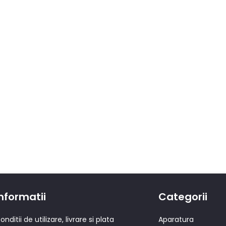
nformatii
Categorii
onditii de utilizare, livrare si plata
Aparatura