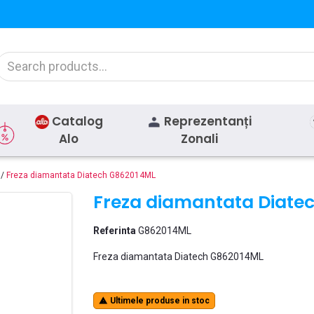
Catalog
Reprezentanți
Alo
Zonali
Freza diamantata Diatech G862014ML
Freza diamantata Diate
Referinta
G862014ML
Freza diamantata Diatech G862014ML
Ultimele produse in stoc
