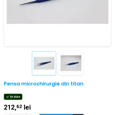
Pensa microchirurgie din titan
In stoc

212,
lei
62