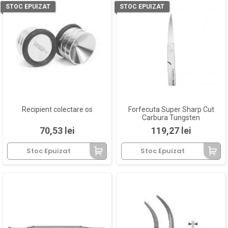
STOC EPUIZAT
STOC EPUIZAT
Recipient colectare os
Forfecuta Super Sharp Cut
Carbura Tungsten
Pret
Pret
70,53 lei
119,27 lei
Stoc Epuizat
Stoc Epuizat