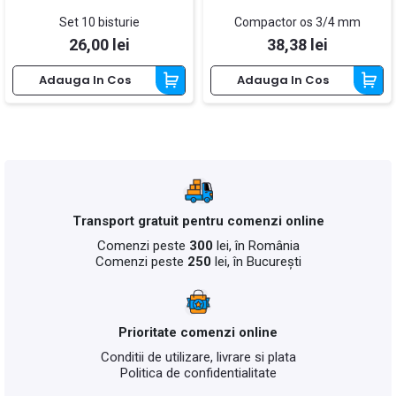
Set 10 bisturie
Compactor os 3/4 mm
Pret
Pret
26,00 lei
38,38 lei
Adauga In Cos
Adauga In Cos
Transport gratuit pentru comenzi online
Comenzi peste
300
lei, în România
Comenzi peste
250
lei, în București
Prioritate comenzi online
Conditii de utilizare, livrare si plata
Politica de confidentialitate