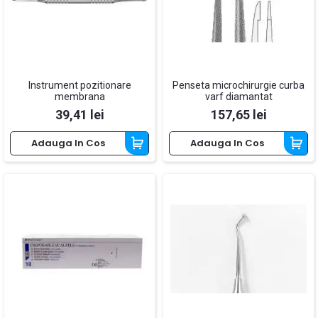
Instrument pozitionare
Penseta microchirurgie curba
membrana
varf diamantat
Pret
Pret
39,41 lei
157,65 lei
Adauga In Cos
Adauga In Cos