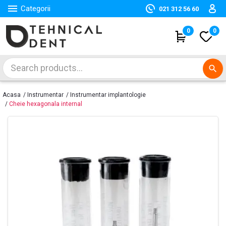

Categorii
021 312 56 60
(
0
)
0
search
Acasa
Instrumentar
Instrumentar implantologie
Cheie hexagonala internal