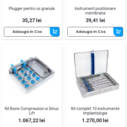
Plugger pentru os granule
Instrument pozitionare
membrana
Pret
Pret
35,27 lei
39,41 lei
Adauga In Cos
Adauga In Cos
Kit Bone Compression si Sinus
Kit complet 10 instrumente
Lift
implantologie
Pret
Pret
1.067,22 lei
1.270,00 lei