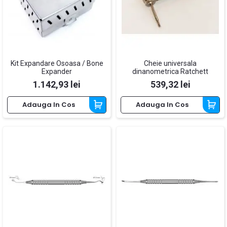
Kit Expandare Osoasa / Bone
Cheie universala
Expander
dinanometrica Ratchett
Pret
Pret
1.142,93 lei
539,32 lei
Adauga In Cos
Adauga In Cos