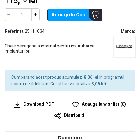
115,
lei
−
+
Adauga In Cos
Referinta
25111034
Marca:
Cheie hexagonala internal pentru insurubarea
implanturilor.
Cumparand acest produs acumulezi
8,06 lei
in programul
nostru de fidelitate. Cosul tau va totaliza
8,06 lei
.
Download PDF
Adauga la wishlist
(
0
)
Distribuiti
Descriere