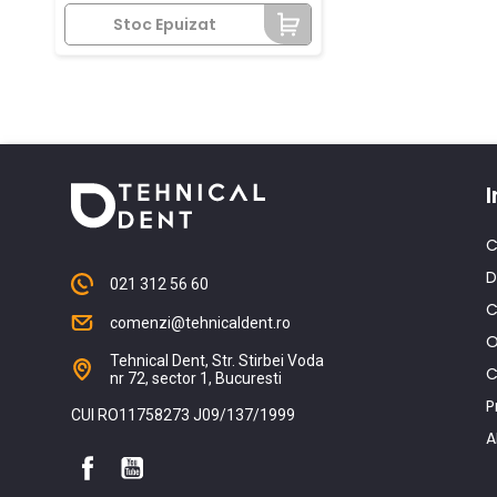
Stoc Epuizat
I
C
D
021 312 56 60
C
comenzi@tehnicaldent.ro
O
Tehnical Dent, Str. Stirbei Voda
C
nr 72, sector 1, Bucuresti
P
CUI RO11758273 J09/137/1999
A