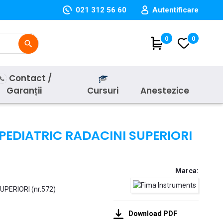
021 312 56 60
Autentificare
(
0
)
0
search
Contact /
Garanții
Cursuri
Anestezice
/PEDIATRIC RADACINI SUPERIORI
Marca:
PERIORI (nr.572)
Download PDF