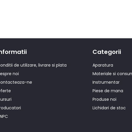
nformatii
Categorii
onditii de utilizare, livrare si plata
Aparatura
espre noi
Materiale si consu
ontacteaza-ne
Instrumentar
ferte
Piese de mana
ursuri
Produse noi
roducatori
Lichidari de stoc
NPC