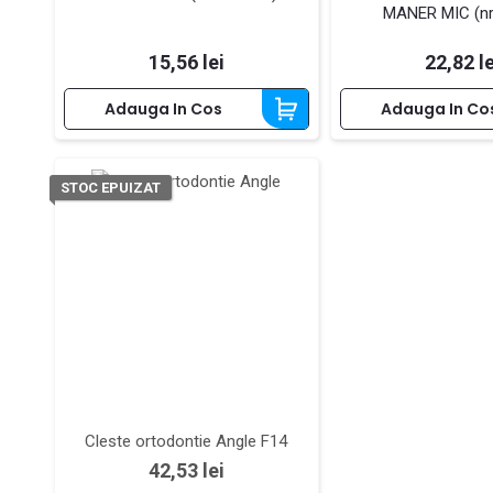
MANER MIC (nr
Pret
Pret
15,56 lei
22,82 le
Adauga In Cos
Adauga In Co
STOC EPUIZAT
Cleste ortodontie Angle F14
Pret
42,53 lei