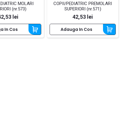
EDIATRIC MOLARI
COPII/PEDIATRIC PREMOLARI
IORI (nr.573)
SUPERIORI (nr.571)
Pret
Pret
42,53 lei
42,53 lei
a In Cos
Adauga In Cos