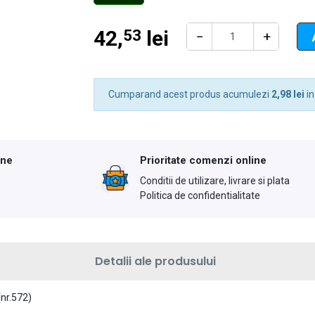
42,
lei
53
−
+
Cumparand acest produs acumulezi
2,98 lei
in
ine
Prioritate comenzi online
Conditii de utilizare, livrare si plata
Politica de confidentialitate
Detalii ale produsului
nr.572)