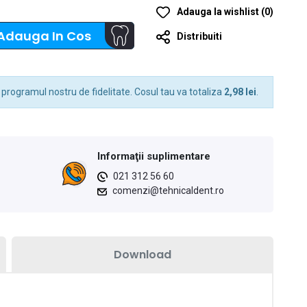
Adauga la wishlist
(
0
)
Adauga In Cos
Distribuiti
 programul nostru de fidelitate. Cosul tau va totaliza
2,98 lei
.
Informaţii suplimentare
021 312 56 60
comenzi@tehnicaldent.ro
Download