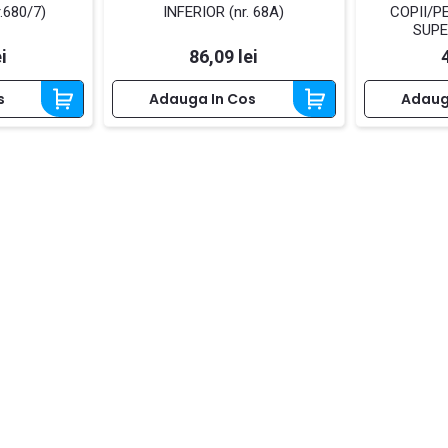
.680/7)
INFERIOR (nr. 68A)
COPII/P
SUPER
Pret
i
86,09 lei
s
Adauga In Cos
Adaug