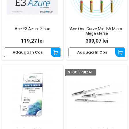
Ace E3 Azure 3 buc
Ace One Curve Mini B5 Micro-
Mega sterile
Pret
Pret
119,27 lei
309,07 lei
Adauga In Cos
Adauga In Cos
STOC EPUIZAT