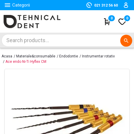

Categorii
021 312 56 60
(
0
)
0
search
Acasa
Materiale&consumabile
Endodontie
Instrumentar rotativ
Ace endo Ni-Ti Hyflex CM