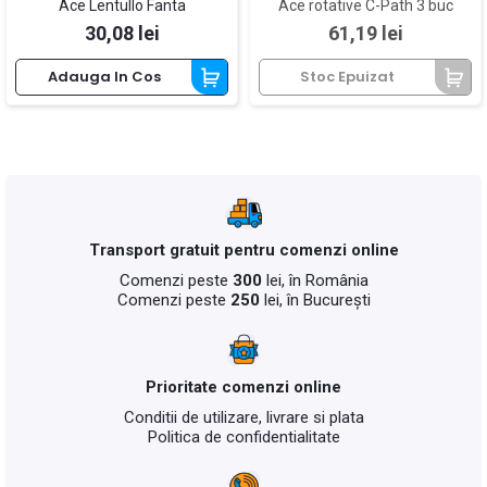
Ace Lentullo Fanta
Ace rotative C-Path 3 buc
Pret
Pret
30,08 lei
61,19 lei
Adauga In Cos
Stoc Epuizat
Transport gratuit pentru comenzi online
Comenzi peste
300
lei, în România
Comenzi peste
250
lei, în București
Prioritate comenzi online
Conditii de utilizare, livrare si plata
Politica de confidentialitate