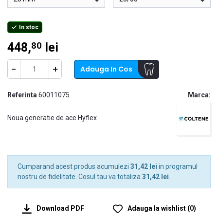
In stoc

448,
lei
80
−
+
Adauga In Cos
Referinta
60011075
Marca:
Noua generatie de ace Hyflex
Cumparand acest produs acumulezi
31,42 lei
in programul
nostru de fidelitate. Cosul tau va totaliza
31,42 lei
.
Download PDF
Adauga la wishlist
(
0
)