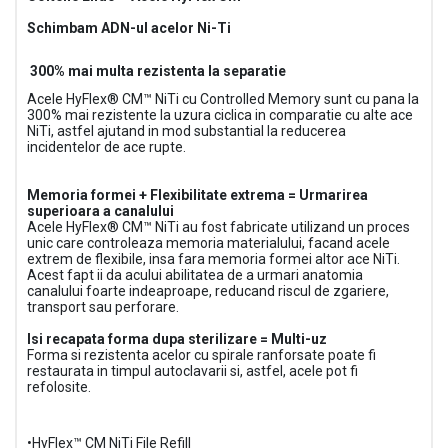
Schimbam ADN-ul acelor Ni-Ti
300% mai multa rezistenta la separatie
Acele HyFlex® CM™ NiTi cu Controlled Memory sunt cu pana la
300% mai rezistente la uzura ciclica in comparatie cu alte ace
NiTi, astfel ajutand in mod substantial la reducerea
incidentelor de ace rupte.
Memoria formei + Flexibilitate extrema = Urmarirea
superioara a canalului
Acele HyFlex® CM™ NiTi au fost fabricate utilizand un proces
unic care controleaza memoria materialului, facand acele
extrem de flexibile, insa fara memoria formei altor ace NiTi.
Acest fapt ii da acului abilitatea de a urmari anatomia
canalului foarte indeaproape, reducand riscul de zgariere,
transport sau perforare.
Isi recapata forma dupa sterilizare = Multi-uz
Forma si rezistenta acelor cu spirale ranforsate poate fi
restaurata in timpul autoclavarii si, astfel, acele pot fi
refolosite.
•
HyFlex™ CM NiTi File Refill