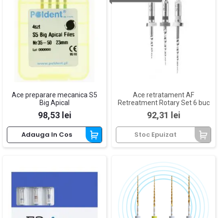
Ace preparare mecanica S5
Ace retratament AF
Big Apical
Retreatment Rotary Set 6 buc
Pret
Pret
98,53 lei
92,31 lei
Adauga In Cos
Stoc Epuizat