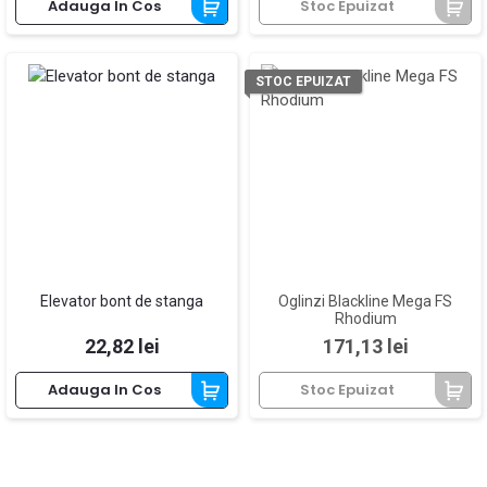
Adauga In Cos
Stoc Epuizat
STOC EPUIZAT
Elevator bont de stanga
Oglinzi Blackline Mega FS
Rhodium
Pret
Pret
22,82 lei
171,13 lei
Adauga In Cos
Stoc Epuizat