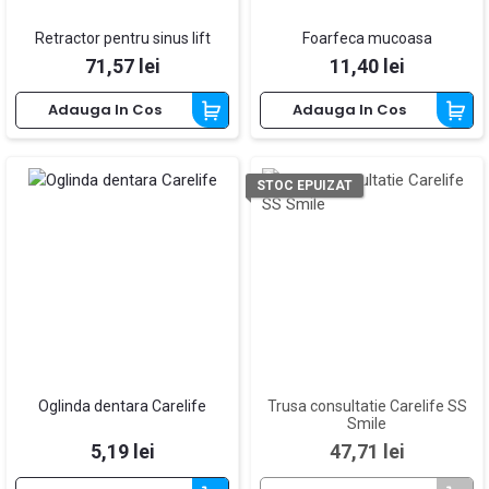
Retractor pentru sinus lift
Foarfeca mucoasa
Pret
Pret
71,57 lei
11,40 lei
Adauga In Cos
Adauga In Cos
STOC EPUIZAT
Oglinda dentara Carelife
Trusa consultatie Carelife SS
Smile
Pret
Pret
5,19 lei
47,71 lei