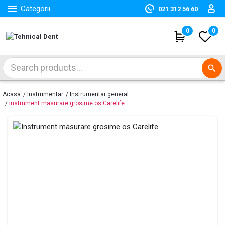

Categorii
021 312 56 60
(
0
)
0
search
Acasa
Instrumentar
Instrumentar general
Instrument masurare grosime os Carelife