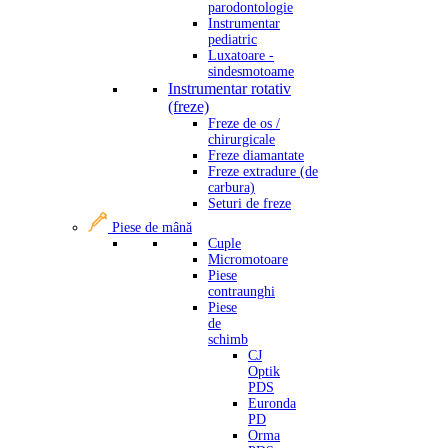
parodontologie
Instrumentar
pediatric
Luxatoare -
sindesmotoame
Instrumentar rotativ
(freze)
Freze de os /
chirurgicale
Freze diamantate
Freze extradure (de
carbura)
Seturi de freze
Piese de mână
Cuple
Micromotoare
Piese
contraunghi
Piese
de
schimb
CJ
Optik
PDS
Euronda
PD
Orma