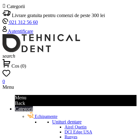

Categorii
Livrare gratuita pentru comenzi de peste 300 lei
021 312 56 60
Autentificare
search
Cos
(
0
)
0
Menu
Menu
Back
Categorii
Echipamente
Unituri dentare
Airel Quetin
DCI Edge USA
Runyes