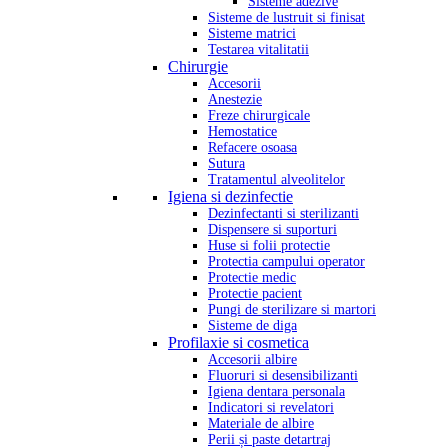
Sisteme adezive
Sisteme de lustruit si finisat
Sisteme matrici
Testarea vitalitatii
Chirurgie
Accesorii
Anestezie
Freze chirurgicale
Hemostatice
Refacere osoasa
Sutura
Tratamentul alveolitelor
Igiena si dezinfectie
Dezinfectanti si sterilizanti
Dispensere si suporturi
Huse si folii protectie
Protectia campului operator
Protectie medic
Protectie pacient
Pungi de sterilizare si martori
Sisteme de diga
Profilaxie si cosmetica
Accesorii albire
Fluoruri si desensibilizanti
Igiena dentara personala
Indicatori si revelatori
Materiale de albire
Perii și paste detartraj