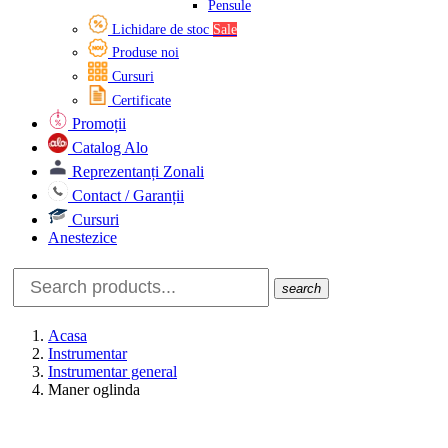
Pensule
Lichidare de stoc
Sale
Produse noi
Cursuri
Certificate
Promoții
Catalog Alo
Reprezentanți Zonali
Contact / Garanții
Cursuri
Anestezice
search
Acasa
Instrumentar
Instrumentar general
Maner oglinda