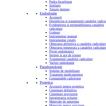
Pudra bicarbonat
Sigilanți
Tatuaje dentare
Endodontie
Accesorii
Dezinfectia si tratamentul canalelor radicu
Evidentierea si permeabilizarea canalelor
radiculare
Godeuri
Instrumentar manual
Instrumentar rotativ
Obturarea definitiva a canalelor radiculare
Obturarea temporara a canalelor radicular
Pivoti endodontici
Seringi si ace de irigare
Tratamentul canalelor radiculare
Varfuri endodontie
Paradontologie
Sisteme de imobilizare
Tratament medicamentos
Consumabile radiologie
Protetica
Accesorii pentru protetica
Cimentare definitiva
Cimentare provizorie
Inregistrarea ocluziei
Materiale de amprenta
Materiale pentru evictiune