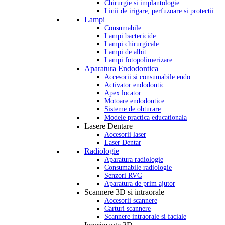
Chirurgie si implantologie
Linii de irigare, perfuzoare si protectii
Lampi
Consumabile
Lampi bactericide
Lampi chirurgicale
Lampi de albit
Lampi fotopolimerizare
Aparatura Endodontica
Accesorii si consumabile endo
Activator endodontic
Apex locator
Motoare endodontice
Sisteme de obturare
Modele practica educationala
Lasere Dentare
Accesorii laser
Laser Dentar
Radiologie
Aparatura radiologie
Consumabile radiologie
Senzori RVG
Aparatura de prim ajutor
Scannere 3D si intraorale
Accesorii scannere
Carturi scannere
Scannere intraorale si faciale