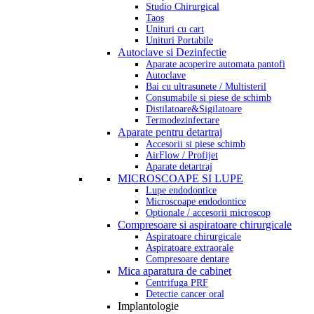
Studio Chirurgical
Taos
Unituri cu cart
Unituri Portabile
Autoclave si Dezinfectie
Aparate acoperire automata pantofi
Autoclave
Bai cu ultrasunete / Multisteril
Consumabile si piese de schimb
Distilatoare&Sigilatoare
Termodezinfectare
Aparate pentru detartraj
Accesorii si piese schimb
AirFlow / Profijet
Aparate detartraj
MICROSCOAPE SI LUPE
Lupe endodontice
Microscoape endodontice
Optionale / accesorii microscop
Compresoare si aspiratoare chirurgicale
Aspiratoare chirurgicale
Aspiratoare extraorale
Compresoare dentare
Mica aparatura de cabinet
Centrifuga PRF
Detectie cancer oral
Implantologie