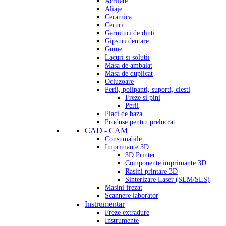
Acrilate
Aliaje
Ceramica
Ceruri
Garnituri de dinti
Gipsuri dentare
Gume
Lacuri si solutii
Masa de ambalat
Masa de duplicat
Ocluzoare
Perii, polipanti, suporti, clesti
Freze si pini
Perii
Placi de baza
Produse pentru prelucrat
CAD - CAM
Consumabile
Imprimante 3D
3D Printer
Componente imprimante 3D
Rasini printare 3D
Sinterizare Laser (SLM/SLS)
Masini frezat
Scannere laborator
Instrumentar
Freze extradure
Instrumente