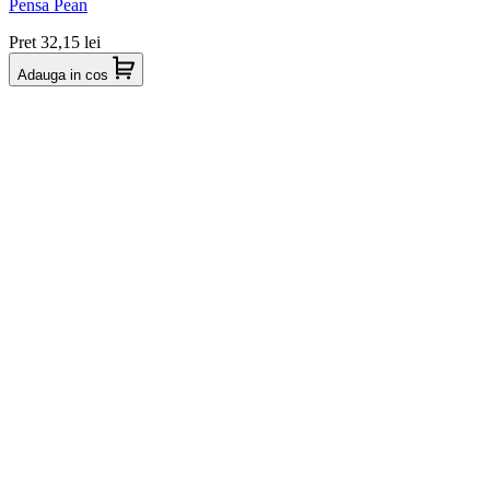
Pensa Pean
Pret
32,15 lei
Adauga in cos