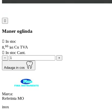

Maner oglinda

In stoc
66
8,
lei
Cu TVA

In stoc
Cant.
−
+
Adauga in cos
Marca:
Referinta
MO
inox