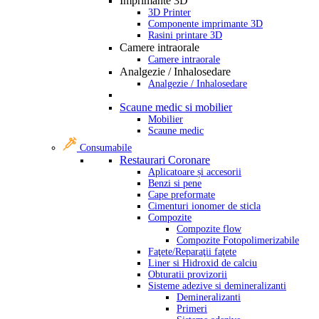
Imprimante 3D
3D Printer
Componente imprimante 3D
Rasini printare 3D
Camere intraorale
Camere intraorale
Analgezie / Inhalosedare
Analgezie / Inhalosedare
Scaune medic si mobilier
Mobilier
Scaune medic
Consumabile
Restaurari Coronare
Aplicatoare și accesorii
Benzi si pene
Cape preformate
Cimenturi ionomer de sticla
Compozite
Compozite flow
Compozite Fotopolimerizabile
Faţete/Reparaţii faţete
Liner si Hidroxid de calciu
Obturatii provizorii
Sisteme adezive si demineralizanti
Demineralizanti
Primeri