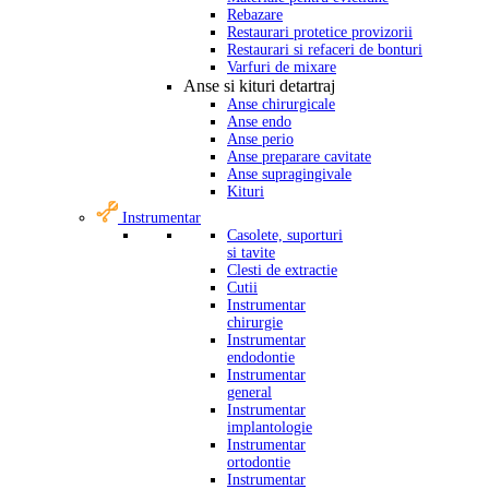
Rebazare
Restaurari protetice provizorii
Restaurari si refaceri de bonturi
Varfuri de mixare
Anse si kituri detartraj
Anse chirurgicale
Anse endo
Anse perio
Anse preparare cavitate
Anse supragingivale
Kituri
Instrumentar
Casolete, suporturi
si tavite
Clesti de extractie
Cutii
Instrumentar
chirurgie
Instrumentar
endodontie
Instrumentar
general
Instrumentar
implantologie
Instrumentar
ortodontie
Instrumentar