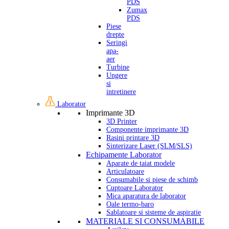
PDS
Zumax
PDS
Piese
drepte
Seringi
apa-
aer
Turbine
Ungere
si
intretinere
Laborator
Imprimante 3D
3D Printer
Componente imprimante 3D
Rasini printare 3D
Sinterizare Laser (SLM/SLS)
Echipamente Laborator
Aparate de taiat modele
Articulatoare
Consumabile si piese de schimb
Cuptoare Laborator
Mica aparatura de laborator
Oale termo-baro
Sablatoare si sisteme de aspiratie
MATERIALE SI CONSUMABILE