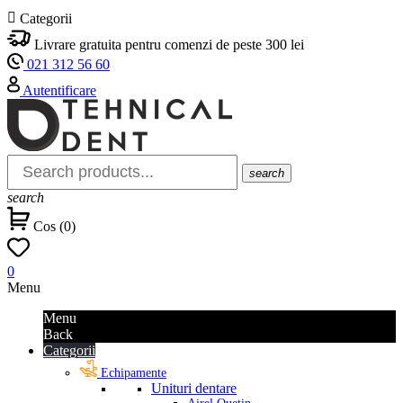

Categorii
Livrare gratuita pentru comenzi de peste 300 lei
021 312 56 60
Autentificare
search
search
Cos
(
0
)
0
Menu
Menu
Back
Categorii
Echipamente
Unituri dentare