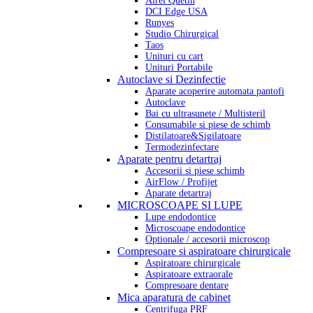
Airel Quetin
DCI Edge USA
Runyes
Studio Chirurgical
Taos
Unituri cu cart
Unituri Portabile
Autoclave si Dezinfectie
Aparate acoperire automata pantofi
Autoclave
Bai cu ultrasunete / Multisteril
Consumabile si piese de schimb
Distilatoare&Sigilatoare
Termodezinfectare
Aparate pentru detartraj
Accesorii si piese schimb
AirFlow / Profijet
Aparate detartraj
MICROSCOAPE SI LUPE
Lupe endodontice
Microscoape endodontice
Optionale / accesorii microscop
Compresoare si aspiratoare chirurgicale
Aspiratoare chirurgicale
Aspiratoare extraorale
Compresoare dentare
Mica aparatura de cabinet
Centrifuga PRF