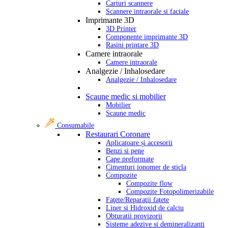
Carturi scannere
Scannere intraorale si faciale
Imprimante 3D
3D Printer
Componente imprimante 3D
Rasini printare 3D
Camere intraorale
Camere intraorale
Analgezie / Inhalosedare
Analgezie / Inhalosedare
Scaune medic si mobilier
Mobilier
Scaune medic
Consumabile
Restaurari Coronare
Aplicatoare și accesorii
Benzi si pene
Cape preformate
Cimenturi ionomer de sticla
Compozite
Compozite flow
Compozite Fotopolimerizabile
Faţete/Reparaţii faţete
Liner si Hidroxid de calciu
Obturatii provizorii
Sisteme adezive si demineralizanti