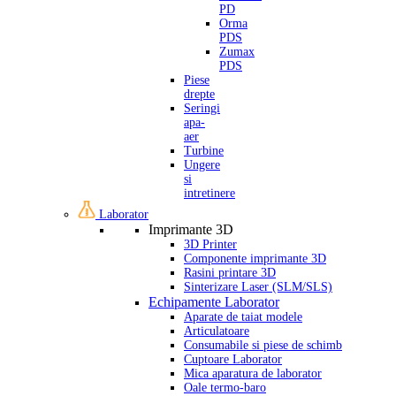
PD
Orma
PDS
Zumax
PDS
Piese
drepte
Seringi
apa-
aer
Turbine
Ungere
si
intretinere
Laborator
Imprimante 3D
3D Printer
Componente imprimante 3D
Rasini printare 3D
Sinterizare Laser (SLM/SLS)
Echipamente Laborator
Aparate de taiat modele
Articulatoare
Consumabile si piese de schimb
Cuptoare Laborator
Mica aparatura de laborator
Oale termo-baro