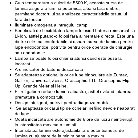
Cu o temperatura a culorii de 5500 K, aceasta sursa de
lumina asigura o lumina puternica, alba si fara umbre,
permitand doctorului sa analizeze caracteristicile tesutului
fara distorsiuni.
Iluminare omogena a intregului camp
Beneficiati de flexibilitatea lampii folosind bateria reincarcabila
Li-Ion, astfel putand-o folosi fara alimentare directa. Este una
dintre cele mai confortabile si usoare surse de lumina pentru
lupe endodontice, potrivita pentru orice operatie de chirurgie
sau endodontie.
Lampa se poate folosi chiar si atunci cand este pusa la
incarcat.
Are indicator de baterie descarcata
Se adapteaza optional la orice lupe binoculare ale Zumax,
Gallilei, Universal, Zeiss, Orascophic TTL, Orascophic Flip
Up, GrendelMeier si Heine.
Filtrul galben reduce lumina albastra, astfel evitand intarirea
prematura a compozitului.
Design inteligent, potrivit pentru diagnoza mobila.
Se adapteaza oricarui tip de ochelari nefiind nevoie neaparat
de lupe
Odata incarcata are autonomie de 6 ore de lucru neintrerupt
la intensitatea maxima a luminii
Intensitatea luminii este ajustabila ,are potentiometru de
lumina cu ajustare de la minim pana la maxim.