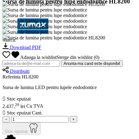
Sursa de lumina pentru lupe endodontice HL8200
Marca:
Download PDF
Adauga la wishlist
Sterge din wishlist
(
0
)
Anunta-ma cand este disponibil
Distribuiti
Referinta
HL8200
Sursa de lumina LED pentru lupele endodontice

Stoc epuizat
29
2.437,
lei
Cu TVA

Stoc epuizat
Cant.
−
+
Stoc epuizat