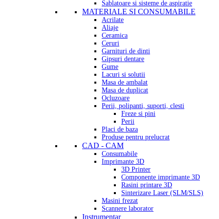
Sablatoare si sisteme de aspiratie
MATERIALE SI CONSUMABILE
Acrilate
Aliaje
Ceramica
Ceruri
Garnituri de dinti
Gipsuri dentare
Gume
Lacuri si solutii
Masa de ambalat
Masa de duplicat
Ocluzoare
Perii, polipanti, suporti, clesti
Freze si pini
Perii
Placi de baza
Produse pentru prelucrat
CAD - CAM
Consumabile
Imprimante 3D
3D Printer
Componente imprimante 3D
Rasini printare 3D
Sinterizare Laser (SLM/SLS)
Masini frezat
Scannere laborator
Instrumentar