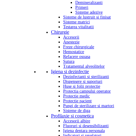
Demineralizanti
Primeri
Sisteme adezive
Sisteme de lustruit si finisat
Sisteme matrici
Testarea vitalitatii
Chirurgie
Accesorii
Anestezie
Freze chirurgicale
Hemostatice
Refacere osoasa
Sutura
Tratamentul alveolitelor
Igiena si dezinfectie
Dezinfectanti si sterilizanti
Dispensere si suporturi
Huse si folii protectie
Protectia campului operator
Protectie medic
Protectie pacient
Pungi de sterilizare si martori
Sisteme de diga
Profilaxie si cosmetica
Accesorii albire
Fluoruri si desensibilizanti
Igiena dentara personala
Indicatori si revelatori