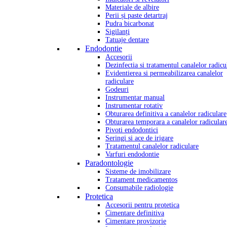
Materiale de albire
Perii și paste detartraj
Pudra bicarbonat
Sigilanți
Tatuaje dentare
Endodontie
Accesorii
Dezinfectia si tratamentul canalelor radicu
Evidentierea si permeabilizarea canalelor
radiculare
Godeuri
Instrumentar manual
Instrumentar rotativ
Obturarea definitiva a canalelor radiculare
Obturarea temporara a canalelor radicular
Pivoti endodontici
Seringi si ace de irigare
Tratamentul canalelor radiculare
Varfuri endodontie
Paradontologie
Sisteme de imobilizare
Tratament medicamentos
Consumabile radiologie
Protetica
Accesorii pentru protetica
Cimentare definitiva
Cimentare provizorie