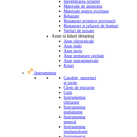
Inregistrarea ocluziei
Materiale de amprenta
Materiale pentru evictiune
Rebazare
Restaurari protetice provizorii
Restaurari si refaceri de bonturi
Varfuri de mixare
Anse si kituri detartraj
Anse chirurgicale
Anse endo
Anse perio
Anse preparare cavitate
Anse supragingivale
Kituri
Instrumentar
Casolete, suporturi
si tavite
Clesti de extractie
Cutii
Instrumentar
chirurgie
Instrumentar
endodontie
Instrumentar
general
Instrumentar
implantologie
Instrumentar