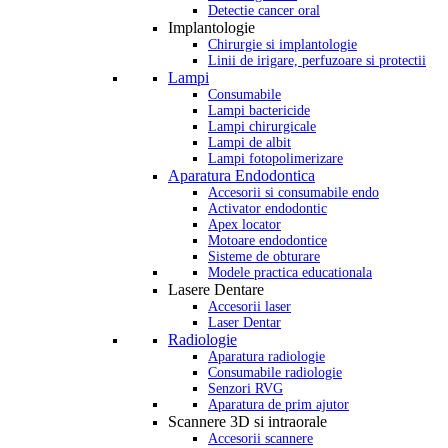
Detectie cancer oral
Implantologie
Chirurgie si implantologie
Linii de irigare, perfuzoare si protectii
Lampi
Consumabile
Lampi bactericide
Lampi chirurgicale
Lampi de albit
Lampi fotopolimerizare
Aparatura Endodontica
Accesorii si consumabile endo
Activator endodontic
Apex locator
Motoare endodontice
Sisteme de obturare
Modele practica educationala
Lasere Dentare
Accesorii laser
Laser Dentar
Radiologie
Aparatura radiologie
Consumabile radiologie
Senzori RVG
Aparatura de prim ajutor
Scannere 3D si intraorale
Accesorii scannere