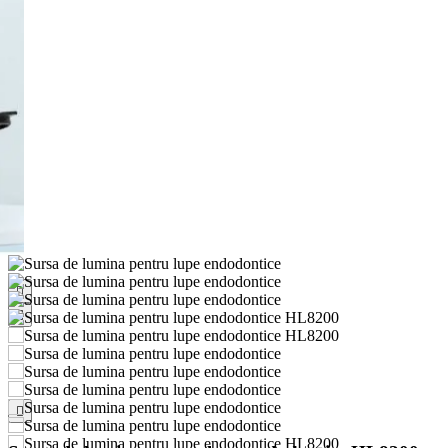


