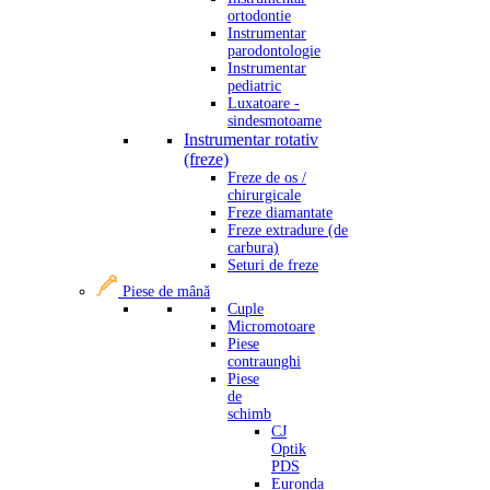
ortodontie
Instrumentar
parodontologie
Instrumentar
pediatric
Luxatoare -
sindesmotoame
Instrumentar rotativ
(freze)
Freze de os /
chirurgicale
Freze diamantate
Freze extradure (de
carbura)
Seturi de freze
Piese de mână
Cuple
Micromotoare
Piese
contraunghi
Piese
de
schimb
CJ
Optik
PDS
Euronda