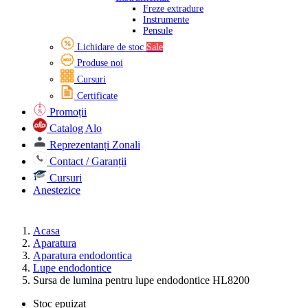
Freze extradure
Instrumente
Pensule
Lichidare de stoc
Sale
Produse noi
Cursuri
Certificate
Promoții
Catalog Alo
Reprezentanți Zonali
Contact / Garanții
Cursuri
Anestezice
Acasa
Aparatura
Aparatura endodontica
Lupe endodontice
Sursa de lumina pentru lupe endodontice HL8200
Stoc epuizat