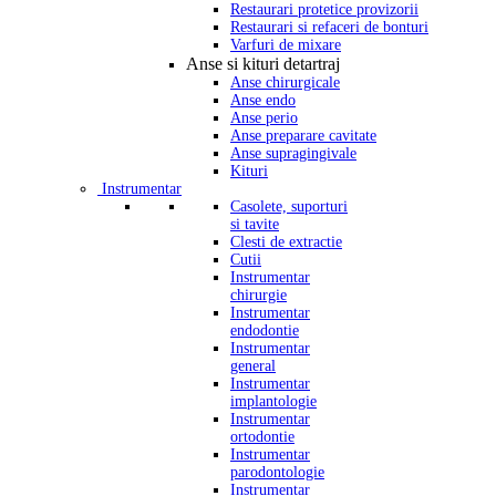
Restaurari protetice provizorii
Restaurari si refaceri de bonturi
Varfuri de mixare
Anse si kituri detartraj
Anse chirurgicale
Anse endo
Anse perio
Anse preparare cavitate
Anse supragingivale
Kituri
Instrumentar
Casolete, suporturi
si tavite
Clesti de extractie
Cutii
Instrumentar
chirurgie
Instrumentar
endodontie
Instrumentar
general
Instrumentar
implantologie
Instrumentar
ortodontie
Instrumentar
parodontologie
Instrumentar