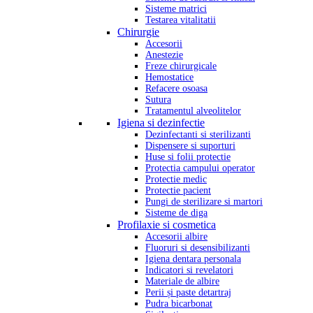
Sisteme matrici
Testarea vitalitatii
Chirurgie
Accesorii
Anestezie
Freze chirurgicale
Hemostatice
Refacere osoasa
Sutura
Tratamentul alveolitelor
Igiena si dezinfectie
Dezinfectanti si sterilizanti
Dispensere si suporturi
Huse si folii protectie
Protectia campului operator
Protectie medic
Protectie pacient
Pungi de sterilizare si martori
Sisteme de diga
Profilaxie si cosmetica
Accesorii albire
Fluoruri si desensibilizanti
Igiena dentara personala
Indicatori si revelatori
Materiale de albire
Perii și paste detartraj
Pudra bicarbonat