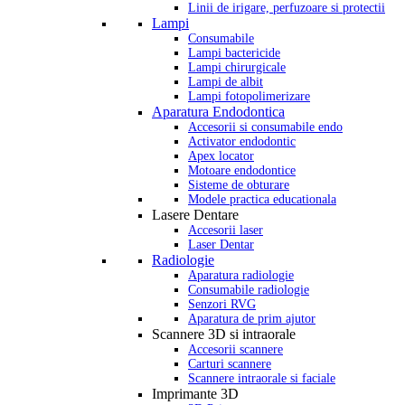
Linii de irigare, perfuzoare si protectii
Lampi
Consumabile
Lampi bactericide
Lampi chirurgicale
Lampi de albit
Lampi fotopolimerizare
Aparatura Endodontica
Accesorii si consumabile endo
Activator endodontic
Apex locator
Motoare endodontice
Sisteme de obturare
Modele practica educationala
Lasere Dentare
Accesorii laser
Laser Dentar
Radiologie
Aparatura radiologie
Consumabile radiologie
Senzori RVG
Aparatura de prim ajutor
Scannere 3D si intraorale
Accesorii scannere
Carturi scannere
Scannere intraorale si faciale
Imprimante 3D