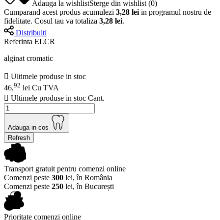
Adauga la wishlist
Sterge din wishlist
(
0
)
Cumparand acest produs acumulezi
3,28 lei
in programul nostru de
fidelitate. Cosul tau va totaliza
3,28 lei
.
Distribuiti
Referinta
ELCR
alginat cromatic

Ultimele produse in stoc
92
46,
lei
Cu TVA

Ultimele produse in stoc
Cant.
Adauga in cos
Transport gratuit pentru comenzi online
Comenzi peste
300
lei, în România
Comenzi peste
250
lei, în București
Prioritate comenzi online