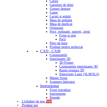
Ceruri
Garnituri de dinti
Gipsuri dentare
Gume
Lacuri si solutii
Masa de ambalat
Masa de duplicat
Ocluzoare
Perii, polipanti, suporti, clesti
Freze si pini
Perii
Placi de baza
Produse pentru prelucrat
CAD - CAM
Consumabile
Imprimante 3D
3D Printer
Componente imprimante 3D
Rasini printare 3D
Sinterizare Laser (SLM/SLS)
Masini frezat
Scannere laborator
Instrumentar
Freze extradure
Instrumente
Pensule
Lichidare de stoc
Sale
Produse noi