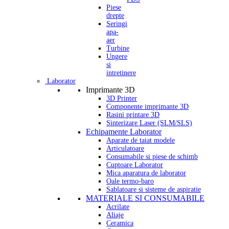
Piese
drepte
Seringi
apa-
aer
Turbine
Ungere
si
intretinere
Laborator
Imprimante 3D
3D Printer
Componente imprimante 3D
Rasini printare 3D
Sinterizare Laser (SLM/SLS)
Echipamente Laborator
Aparate de taiat modele
Articulatoare
Consumabile si piese de schimb
Cuptoare Laborator
Mica aparatura de laborator
Oale termo-baro
Sablatoare si sisteme de aspiratie
MATERIALE SI CONSUMABILE
Acrilate
Aliaje
Ceramica