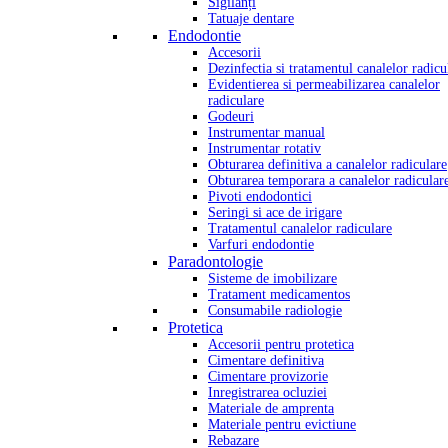
Sigilanți
Tatuaje dentare
Endodontie
Accesorii
Dezinfectia si tratamentul canalelor radicu
Evidentierea si permeabilizarea canalelor
radiculare
Godeuri
Instrumentar manual
Instrumentar rotativ
Obturarea definitiva a canalelor radiculare
Obturarea temporara a canalelor radicular
Pivoti endodontici
Seringi si ace de irigare
Tratamentul canalelor radiculare
Varfuri endodontie
Paradontologie
Sisteme de imobilizare
Tratament medicamentos
Consumabile radiologie
Protetica
Accesorii pentru protetica
Cimentare definitiva
Cimentare provizorie
Inregistrarea ocluziei
Materiale de amprenta
Materiale pentru evictiune
Rebazare