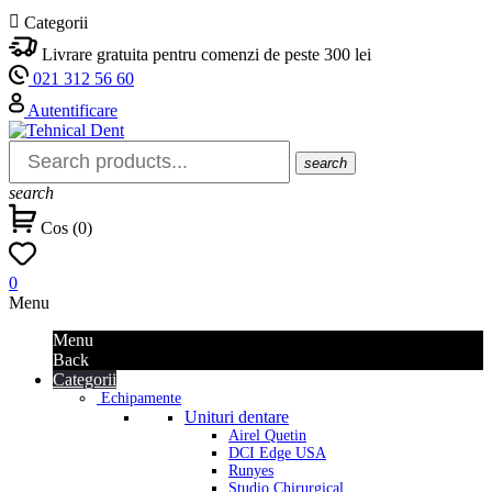

Categorii
Livrare gratuita pentru comenzi de peste 300 lei
021 312 56 60
Autentificare
search
search
Cos
(
0
)
0
Menu
Menu
Back
Categorii
Echipamente
Unituri dentare
Airel Quetin
DCI Edge USA
Runyes
Studio Chirurgical