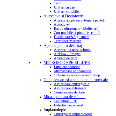
Taos
Unituri cu cart
Unituri Portabile
Autoclave si Dezinfectie
Aparate acoperire automata pantofi
Autoclave
Bai cu ultrasunete / Multisteril
Consumabile si piese de schimb
Distilatoare&Sigilatoare
Termodezinfectare
Aparate pentru detartraj
Accesorii si piese schimb
AirFlow / Profijet
Aparate detartraj
MICROSCOAPE SI LUPE
Lupe endodontice
Microscoape endodontice
Optionale / accesorii microscop
Compresoare si aspiratoare chirurgicale
Aspiratoare chirurgicale
Aspiratoare extraorale
Compresoare dentare
Mica aparatura de cabinet
Centrifuga PRF
Detectie cancer oral
Implantologie
Chirurgie si implantologie