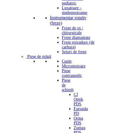
pediatric
Luxatoare -
sindesmotoame
Instrumentar rotativ
(freze)
Freze de os /
chirurgicale
Freze diamantate
Freze extradure (de
carbura)
Seturi de freze
Piese de mână
Cuple
Micromotoare
Piese
contraunghi
Piese
de
schimb
CJ
Optik
PDS
Euronda
PD
Orma
PDS
Zumax
PDS