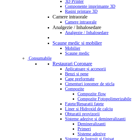
3D Printer
Componente imprimante 3D
Rasini printare 3D
Camere intraorale
Camere intraorale
Analgezie / Inhalosedare
Analgezie / Inhalosedare
Scaune medic si mobilier
Mobilier
Scaune medic
Consumabile
Restaurari Coronare
Aplicatoare și accesorii
Benzi si pene
Cape preformate
Cimenturi ionomer de sticla
Compozite
Compozite flow
Compozite Fotopolimerizabile
Faţete/Reparaţii faţete
Liner si Hidroxid de calciu
Obturatii provizorii
Sisteme adezive si demineralizanti
Demineralizanti
Primeri
Sisteme adezive
Sisteme de lustruit si finisat