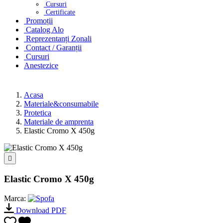
Cursuri
Certificate
Promoții
Catalog Alo
Reprezentanți Zonali
Contact / Garanții
Cursuri
Anestezice
Acasa
Materiale&consumabile
Protetica
Materiale de amprenta
Elastic Cromo X 450g

Elastic Cromo X 450g
Marca:
Download PDF