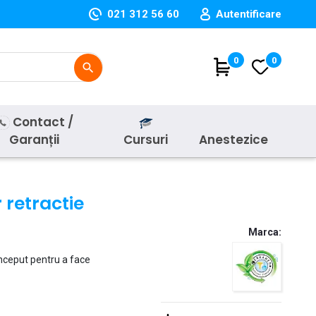
021 312 56 60
Autentificare
(
0
)
0
search
Contact /
Garanții
Cursuri
Anestezice
 retractie
Marca:
onceput pentru a face