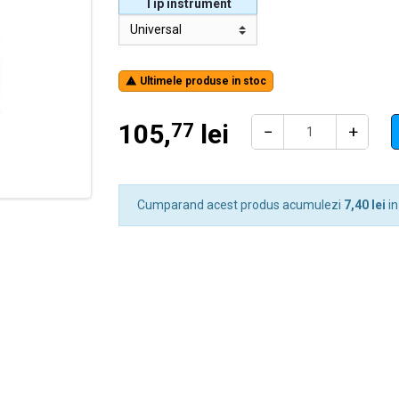
Tip instrument
Ultimele produse in stoc

105,
lei
77
−
+
Cumparand acest produs acumulezi
7,40 lei
in