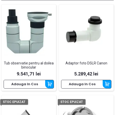
Tub observatie pentru al doilea
Adaptor foto DSLR Canon
binocular
Pret
Pret
9.541,71 lei
5.289,42 lei
Adauga In Cos
Adauga In Cos
STOC EPUIZAT
STOC EPUIZAT