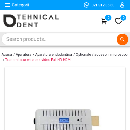

Categorii
021 312 56 60
(
0
)
0
search
Acasa
Aparatura
Aparatura endodontica
Optionale / accesorii microscop
Transmitator wireless video Full HD HDMI