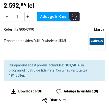
2.592,
lei
86
−
+
Adauga In Cos
Referinta
800-0990
Marca:
Transmitator video Full HD wireless HDMI
Cumparand acest produs acumulezi
181,50 lei
in
programul nostru de fidelitate. Cosul tau va totaliza
181,50 lei
.
Download PDF
Adauga la wishlist
(
0
)
Distribuiti