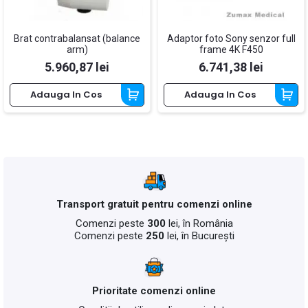
Brat contrabalansat (balance
Adaptor foto Sony senzor full
arm)
frame 4K F450
Pret
Pret
5.960,87 lei
6.741,38 lei
Adauga In Cos
Adauga In Cos
Transport gratuit pentru comenzi online
Comenzi peste
300
lei, în România
Comenzi peste
250
lei, în București
Prioritate comenzi online