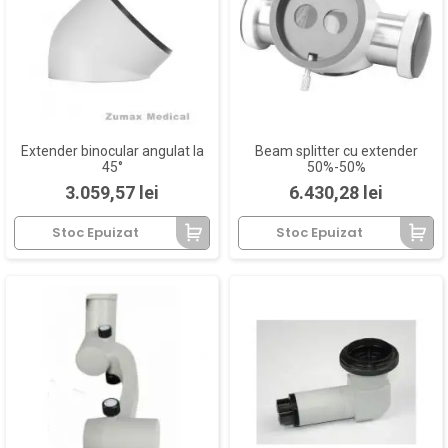
Extender binocular angulat la
Beam splitter cu extender
45°
50%-50%
Pret
Pret
3.059,57 lei
6.430,28 lei
Stoc Epuizat
Stoc Epuizat