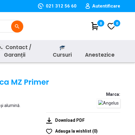
021 312 56 60
Autentificare
(
0
)
0
search
Contact /
Garanții
Cursuri
Anestezice
ca MZ Primer
Marca:
și alumină.
Download PDF
Adauga la wishlist
(
0
)