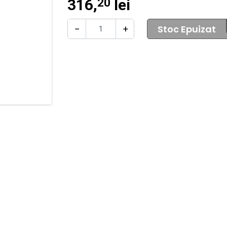
316,
lei
20
Stoc Epuizat
−
+