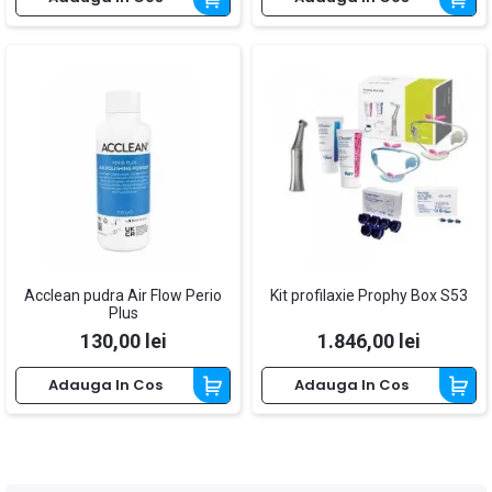
Acclean pudra Air Flow Perio
Kit profilaxie Prophy Box S53
Plus
Pret
Pret
130,00 lei
1.846,00 lei
Adauga In Cos
Adauga In Cos