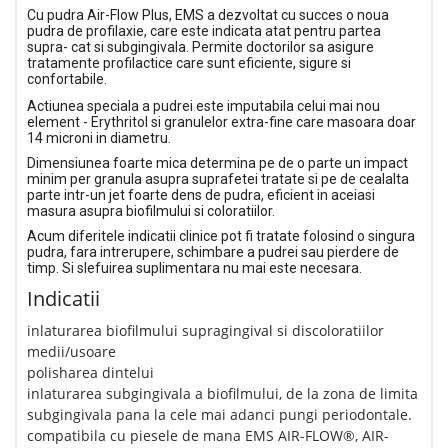
Cu pudra Air-Flow Plus, EMS a dezvoltat cu succes o noua
pudra de profilaxie, care este indicata atat pentru partea
supra- cat si subgingivala. Permite doctorilor sa asigure
tratamente profilactice care sunt eficiente, sigure si
confortabile.
Actiunea speciala a pudrei este imputabila celui mai nou
element - Erythritol si granulelor extra-fine care masoara doar
14 microni in diametru.
Dimensiunea foarte mica determina pe de o parte un impact
minim per granula asupra suprafetei tratate si pe de cealalta
parte intr-un jet foarte dens de pudra, eficient in aceiasi
masura asupra biofilmului si coloratiilor.
Acum diferitele indicatii clinice pot fi tratate folosind o singura
pudra, fara intrerupere, schimbare a pudrei sau pierdere de
timp. Si slefuirea suplimentara nu mai este necesara.
Indicatii
inlaturarea biofilmului supragingival si discoloratiilor
medii/usoare
polisharea dintelui
inlaturarea subgingivala a biofilmului, de la zona de limita
subgingivala pana la cele mai adanci pungi periodontale.
compatibila cu piesele de mana EMS AIR-FLOW®, AIR-