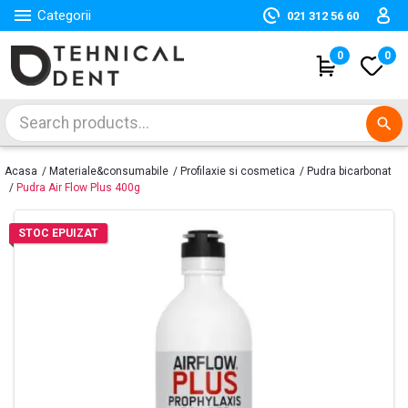

Categorii
021 312 56 60
(
0
)
0
search
Acasa
Materiale&consumabile
Profilaxie si cosmetica
Pudra bicarbonat
Pudra Air Flow Plus 400g
STOC EPUIZAT