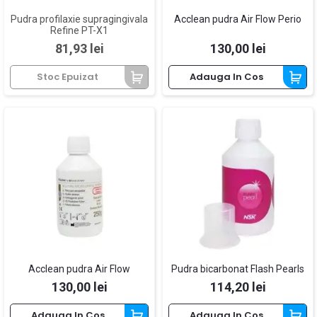
Pudra profilaxie supragingivala
Acclean pudra Air Flow Perio
Refine PT-X1
Pret
Pret
81,93 lei
130,00 lei
Stoc Epuizat
Adauga In Cos
Acclean pudra Air Flow
Pudra bicarbonat Flash Pearls
Pret
Pret
130,00 lei
114,20 lei
Adauga In Cos
Adauga In Cos