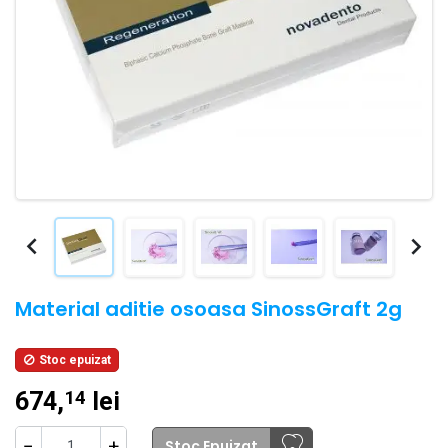


Material aditie osoasa SinossGraft 2g
Stoc epuizat

674,
lei
14
−
+
Stoc Epuizat