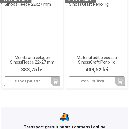
Membrana colagen
Material aditie osoasa
SinossFleece 22x27 mm
SinossGraft Perio 1g
Pret
Pret
383,75 lei
403,52 lei
Stoc Epuizat
Stoc Epuizat
Transport gratuit pentru comenzi online