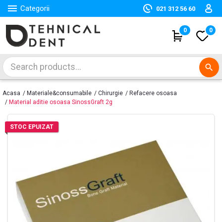

Categorii
021 312 56 60
(
0
)
0
search
Acasa
Materiale&consumabile
Chirurgie
Refacere osoasa
Material aditie osoasa SinossGraft 2g
STOC EPUIZAT