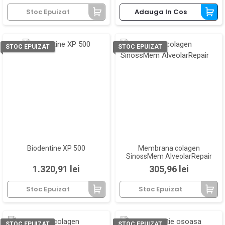
Stoc Epuizat
Adauga In Cos
STOC EPUIZAT
STOC EPUIZAT
Biodentine XP 500
Membrana colagen
SinossMem AlveolarRepair
Pret
Pret
1.320,91 lei
305,96 lei
Stoc Epuizat
Stoc Epuizat
STOC EPUIZAT
STOC EPUIZAT