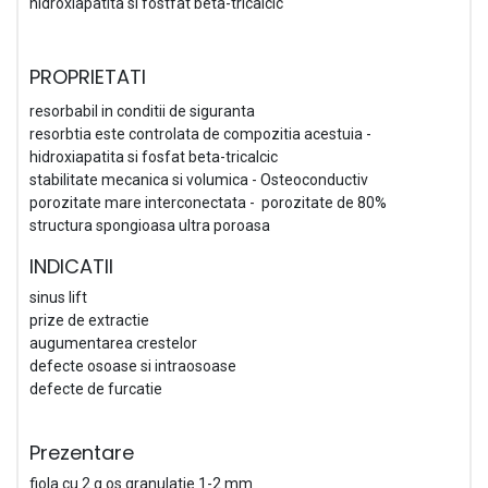
hidroxiapatita si fostfat beta-tricalcic
PROPRIETATI
resorbabil in conditii de siguranta
resorbtia este controlata de compozitia
acestuia -
hidroxiapatita si fosfat beta-tricalcic
stabilitate mecanica si volumica - Osteoconductiv
porozitate mare interconectata - porozitate de 80%
structura spongioasa ultra poroasa
INDICATII
sinus lift
prize de extractie
augumentarea crestelor
defecte osoase si intraosoase
defecte de furcatie
Prezentare
fiola cu 2 g os granulatie 1-2 mm