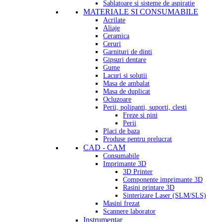
Sablatoare si sisteme de aspiratie
MATERIALE SI CONSUMABILE
Acrilate
Aliaje
Ceramica
Ceruri
Garnituri de dinti
Gipsuri dentare
Gume
Lacuri si solutii
Masa de ambalat
Masa de duplicat
Ocluzoare
Perii, polipanti, suporti, clesti
Freze si pini
Perii
Placi de baza
Produse pentru prelucrat
CAD - CAM
Consumabile
Imprimante 3D
3D Printer
Componente imprimante 3D
Rasini printare 3D
Sinterizare Laser (SLM/SLS)
Masini frezat
Scannere laborator
Instrumentar