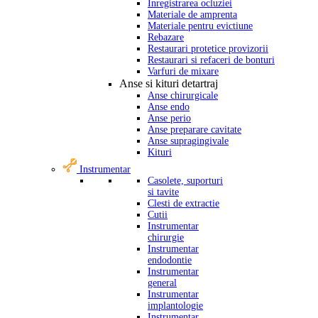
Inregistrarea ocluziei
Materiale de amprenta
Materiale pentru evictiune
Rebazare
Restaurari protetice provizorii
Restaurari si refaceri de bonturi
Varfuri de mixare
Anse si kituri detartraj
Anse chirurgicale
Anse endo
Anse perio
Anse preparare cavitate
Anse supragingivale
Kituri
Instrumentar
Casolete, suporturi
si tavite
Clesti de extractie
Cutii
Instrumentar
chirurgie
Instrumentar
endodontie
Instrumentar
general
Instrumentar
implantologie
Instrumentar