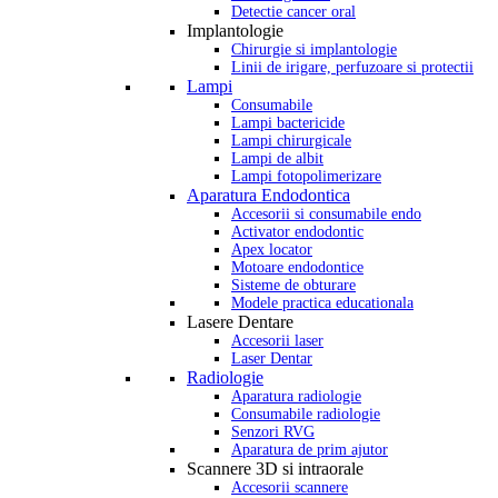
Detectie cancer oral
Implantologie
Chirurgie si implantologie
Linii de irigare, perfuzoare si protectii
Lampi
Consumabile
Lampi bactericide
Lampi chirurgicale
Lampi de albit
Lampi fotopolimerizare
Aparatura Endodontica
Accesorii si consumabile endo
Activator endodontic
Apex locator
Motoare endodontice
Sisteme de obturare
Modele practica educationala
Lasere Dentare
Accesorii laser
Laser Dentar
Radiologie
Aparatura radiologie
Consumabile radiologie
Senzori RVG
Aparatura de prim ajutor
Scannere 3D si intraorale
Accesorii scannere