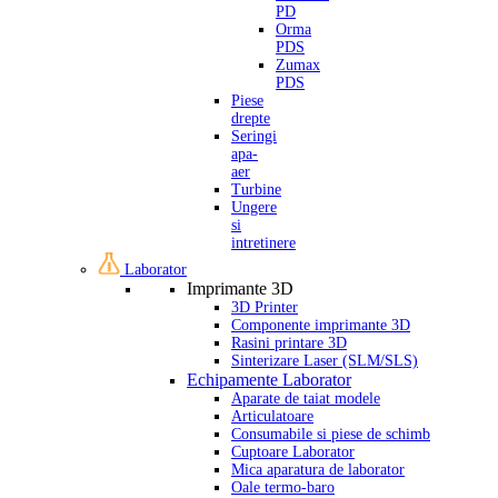
PD
Orma
PDS
Zumax
PDS
Piese
drepte
Seringi
apa-
aer
Turbine
Ungere
si
intretinere
Laborator
Imprimante 3D
3D Printer
Componente imprimante 3D
Rasini printare 3D
Sinterizare Laser (SLM/SLS)
Echipamente Laborator
Aparate de taiat modele
Articulatoare
Consumabile si piese de schimb
Cuptoare Laborator
Mica aparatura de laborator
Oale termo-baro