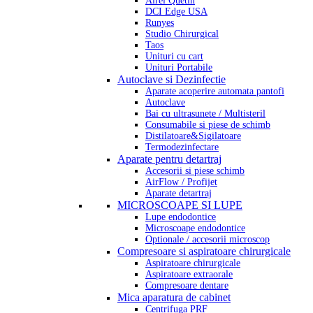
Airel Quetin
DCI Edge USA
Runyes
Studio Chirurgical
Taos
Unituri cu cart
Unituri Portabile
Autoclave si Dezinfectie
Aparate acoperire automata pantofi
Autoclave
Bai cu ultrasunete / Multisteril
Consumabile si piese de schimb
Distilatoare&Sigilatoare
Termodezinfectare
Aparate pentru detartraj
Accesorii si piese schimb
AirFlow / Profijet
Aparate detartraj
MICROSCOAPE SI LUPE
Lupe endodontice
Microscoape endodontice
Optionale / accesorii microscop
Compresoare si aspiratoare chirurgicale
Aspiratoare chirurgicale
Aspiratoare extraorale
Compresoare dentare
Mica aparatura de cabinet
Centrifuga PRF