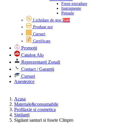
Freze extradure
Instrumente
Pensule
Lichidare de stoc
Sale
Produse noi
Cursuri
Certificate
Promoții
Catalog Alo
Reprezentanți Zonali
Contact / Garanții
Cursuri
Anestezice
Acasa
Materiale&consumabile
Profilaxie si cosmetica
Sigilanți
Sigilant santuri si fosete Clinpro