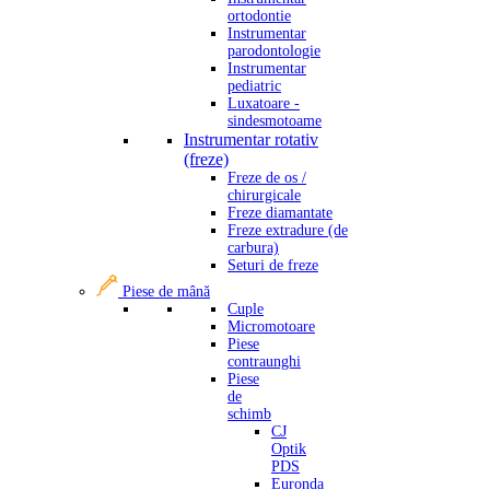
ortodontie
Instrumentar
parodontologie
Instrumentar
pediatric
Luxatoare -
sindesmotoame
Instrumentar rotativ
(freze)
Freze de os /
chirurgicale
Freze diamantate
Freze extradure (de
carbura)
Seturi de freze
Piese de mână
Cuple
Micromotoare
Piese
contraunghi
Piese
de
schimb
CJ
Optik
PDS
Euronda