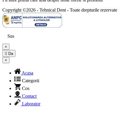
Copyright ©2026 - Tehnical Dent
-
Toate drepturile rezervate
Sus
×

Da
×
Acasa
Categorii
Cos
Contact
Laborator