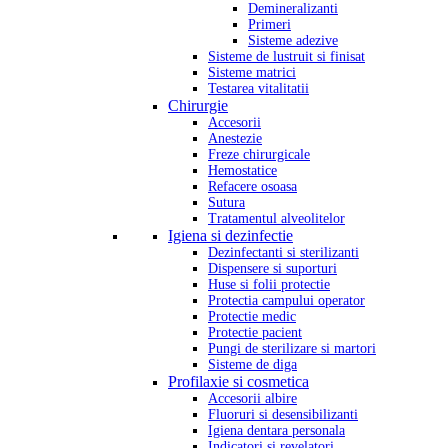
Demineralizanti
Primeri
Sisteme adezive
Sisteme de lustruit si finisat
Sisteme matrici
Testarea vitalitatii
Chirurgie
Accesorii
Anestezie
Freze chirurgicale
Hemostatice
Refacere osoasa
Sutura
Tratamentul alveolitelor
Igiena si dezinfectie
Dezinfectanti si sterilizanti
Dispensere si suporturi
Huse si folii protectie
Protectia campului operator
Protectie medic
Protectie pacient
Pungi de sterilizare si martori
Sisteme de diga
Profilaxie si cosmetica
Accesorii albire
Fluoruri si desensibilizanti
Igiena dentara personala
Indicatori si revelatori