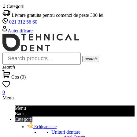

Categorii
Livrare gratuita pentru comenzi de peste 300 lei
021 312 56 60
Autentificare
search
search
Cos
(
0
)
0
Menu
Menu
Back
Categorii
Echipamente
Unituri dentare