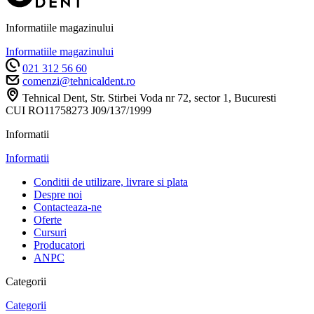
Informatiile magazinului
Informatiile magazinului
021 312 56 60
comenzi@tehnicaldent.ro
Tehnical Dent, Str. Stirbei Voda nr 72, sector 1, Bucuresti
CUI RO11758273 J09/137/1999
Informatii
Informatii
Conditii de utilizare, livrare si plata
Despre noi
Contacteaza-ne
Oferte
Cursuri
Producatori
ANPC
Categorii
Categorii