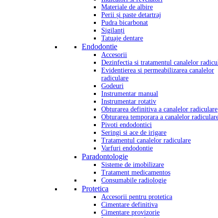
Materiale de albire
Perii și paste detartraj
Pudra bicarbonat
Sigilanți
Tatuaje dentare
Endodontie
Accesorii
Dezinfectia si tratamentul canalelor radicu
Evidentierea si permeabilizarea canalelor
radiculare
Godeuri
Instrumentar manual
Instrumentar rotativ
Obturarea definitiva a canalelor radiculare
Obturarea temporara a canalelor radicular
Pivoti endodontici
Seringi si ace de irigare
Tratamentul canalelor radiculare
Varfuri endodontie
Paradontologie
Sisteme de imobilizare
Tratament medicamentos
Consumabile radiologie
Protetica
Accesorii pentru protetica
Cimentare definitiva
Cimentare provizorie