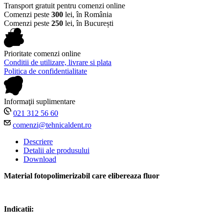
Transport gratuit pentru comenzi online
Comenzi peste
300
lei, în România
Comenzi peste
250
lei, în București
Prioritate comenzi online
Conditii de utilizare, livrare si plata
Politica de confidentialitate
Informaţii suplimentare
021 312 56 60
comenzi@tehnicaldent.ro
Descriere
Detalii ale produsului
Download
Material fotopolimerizabil care elibereaza fluor
Indicatii: