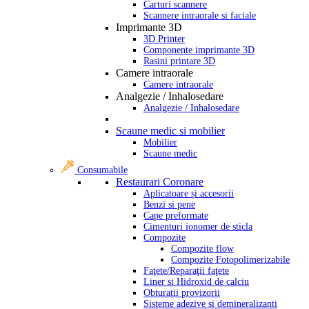
Carturi scannere
Scannere intraorale si faciale
Imprimante 3D
3D Printer
Componente imprimante 3D
Rasini printare 3D
Camere intraorale
Camere intraorale
Analgezie / Inhalosedare
Analgezie / Inhalosedare
Scaune medic si mobilier
Mobilier
Scaune medic
Consumabile
Restaurari Coronare
Aplicatoare și accesorii
Benzi si pene
Cape preformate
Cimenturi ionomer de sticla
Compozite
Compozite flow
Compozite Fotopolimerizabile
Faţete/Reparaţii faţete
Liner si Hidroxid de calciu
Obturatii provizorii
Sisteme adezive si demineralizanti