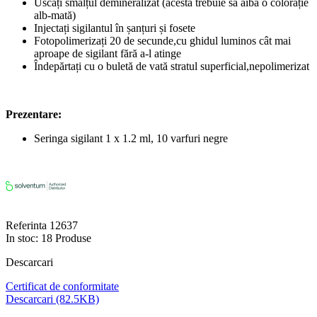
Uscați smalțul demineralizat (acesta trebuie să aibă o colorație
alb-mată)
Injectați sigilantul în șanțuri și fosete
Fotopolimerizați 20 de secunde,cu ghidul luminos cât mai
aproape de sigilant fără a-l atinge
Îndepărtați cu o buletă de vată stratul superficial,nepolimerizat
Prezentare:
Seringa sigilant 1 x 1.2 ml, 10 varfuri negre
Referinta
12637
In stoc:
18 Produse
Descarcari
Certificat de conformitate
Descarcari (82.5KB)