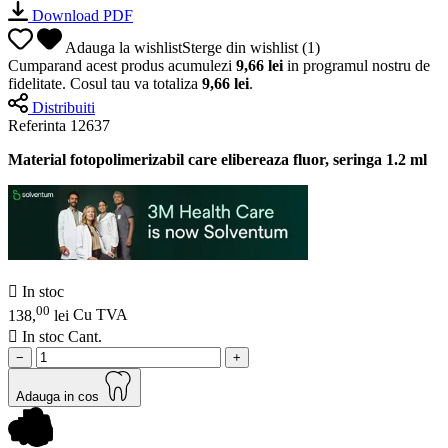
Download PDF
Adauga la wishlist
Sterge din wishlist
(
1
)
Cumparand acest produs acumulezi
9,66 lei
in programul nostru de
fidelitate. Cosul tau va totaliza
9,66 lei
.
Distribuiti
Referinta
12637
Material fotopolimerizabil care elibereaza fluor, seringa 1.2 ml

In stoc
00
138,
lei
Cu TVA

In stoc
Cant.
−
+
Adauga in cos