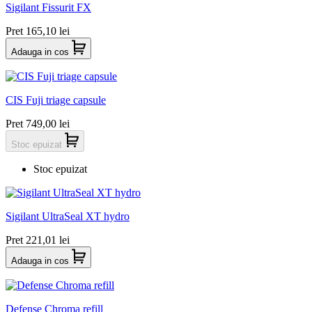
Sigilant Fissurit FX
Pret
165,10 lei
Adauga in cos
CIS Fuji triage capsule
Pret
749,00 lei
Stoc epuizat
Stoc epuizat
Sigilant UltraSeal XT hydro
Pret
221,01 lei
Adauga in cos
Defense Chroma refill