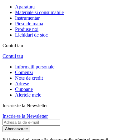
Aparatura
Materiale si consumabile
Instrumentar
Piese de mana
Produse noi
Lichidari de stoc
Contul tau
Contul tau
Informatii personale
Comenzi
Note de credit
Adrese
Cupoane
Alertele mele
Inscrie-te la Newsletter
Inscrie-te la Newsletter
Aboneaza-te
Fii intre primii care afla despre noile oferte si promotii