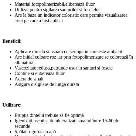
Material fotopolimerizabil,eliberează fluor
Utilizat pentru sigilarea șanțurilor și fosetelor
Are la baza un indicator coloristic care permite vizualizarea
ariei pe care a fost aplicat
Beneficii:
Aplicare directa si usoara cu seringa in care este ambalat
Are initial culoare roz iar prin fotopolimerizare se colorează în
alb natural
Vascozitate redusa,patrunde usor in santuri si fosete
Contine si elibereaza fluor
Adera de smalt
Asigura o sigilare de lunga durata
Utilizare:
Erupția dintelui trebuie să fie optimă
Igienizați,uscați și demineralizați smalțul între 15-60 de
secunde
Spălați riguros cu apă