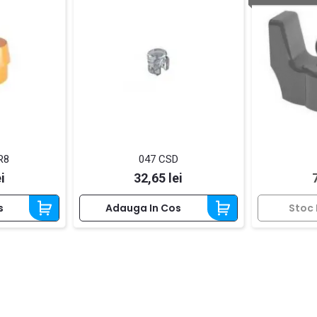
R8
047 CSD
Pret
i
32,65 lei
s
Adauga In Cos
Stoc 