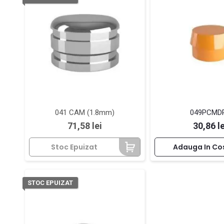
041 CAM (1.8mm)
049PCMD
Pret
Pret
71,58 lei
30,86 le
Stoc Epuizat
Adauga In Co
STOC EPUIZAT