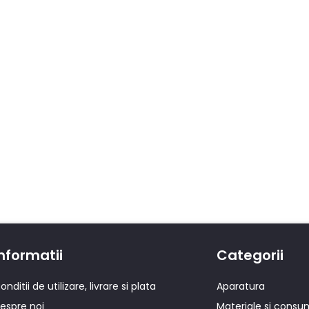
nformatii
Categorii
onditii de utilizare, livrare si plata
Aparatura
espre noi
Materiale si consu