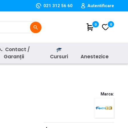
021 312 56 60
Autentificare
(
0
)
0
search
Contact /
Garanții
Cursuri
Anestezice
Marca: