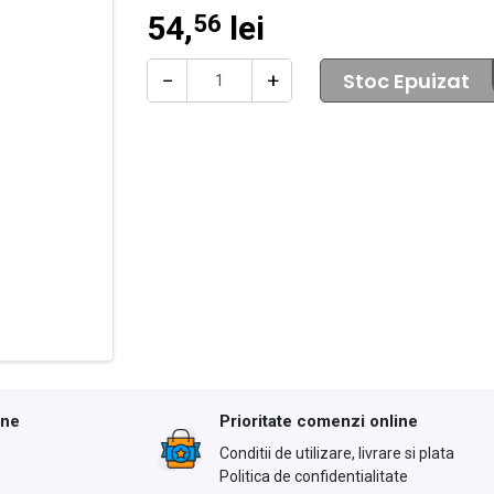
54,
lei
56
Stoc Epuizat
−
+
ine
Prioritate comenzi online
Conditii de utilizare, livrare si plata
Politica de confidentialitate