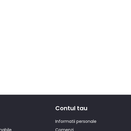
Contul tau
Informatii personale
mabile
Comenzi