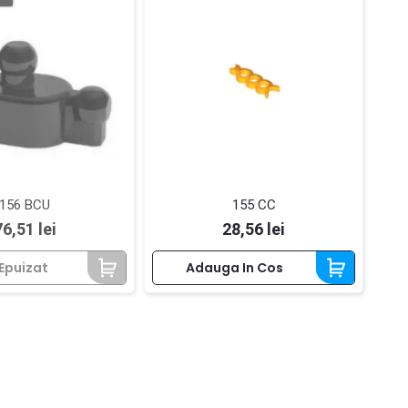
156 BCU
155 CC
Pret
Pret
76,51 lei
28,56 lei
Epuizat
Adauga In Cos