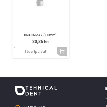
060 CRMAY (1.8mm)
Pret
30,86 lei
Stoc Epuizat
I
C
D