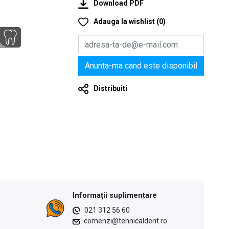
Download PDF
Adauga la wishlist
(
0
)
Anunta-ma cand este disponibil
Distribuiti
Informaţii suplimentare
021 312 56 60
comenzi@tehnicaldent.ro