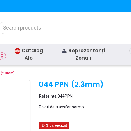
Catalog
Reprezentanți
Alo
Zonali
 (2.3mm)
044 PPN (2.3mm)
Referinta
044PPN
Pivoti de transfer normo
Stoc epuizat
