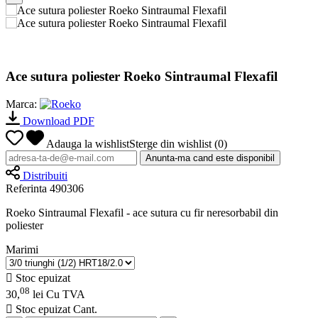
Ace sutura poliester Roeko Sintraumal Flexafil
Marca:
Download PDF
Adauga la wishlist
Sterge din wishlist
(
0
)
Anunta-ma cand este disponibil
Distribuiti
Referinta
490306
Roeko Sintraumal Flexafil - ace sutura cu fir neresorbabil din
poliester
Marimi

Stoc epuizat
08
30,
lei
Cu TVA

Stoc epuizat
Cant.