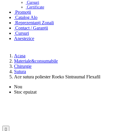
Cursuri
Certificate
Promoții
Catalog Alo
Reprezentanți Zonali
Contact / Garanții
Cursuri
Anestezice
Acasa
Materiale&consumabile
Chirurgie
Sutura
Ace sutura poliester Roeko Sintraumal Flexafil
Nou
Stoc epuizat
