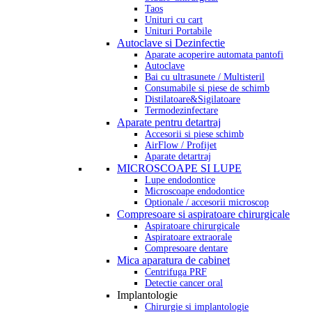
Taos
Unituri cu cart
Unituri Portabile
Autoclave si Dezinfectie
Aparate acoperire automata pantofi
Autoclave
Bai cu ultrasunete / Multisteril
Consumabile si piese de schimb
Distilatoare&Sigilatoare
Termodezinfectare
Aparate pentru detartraj
Accesorii si piese schimb
AirFlow / Profijet
Aparate detartraj
MICROSCOAPE SI LUPE
Lupe endodontice
Microscoape endodontice
Optionale / accesorii microscop
Compresoare si aspiratoare chirurgicale
Aspiratoare chirurgicale
Aspiratoare extraorale
Compresoare dentare
Mica aparatura de cabinet
Centrifuga PRF
Detectie cancer oral
Implantologie
Chirurgie si implantologie