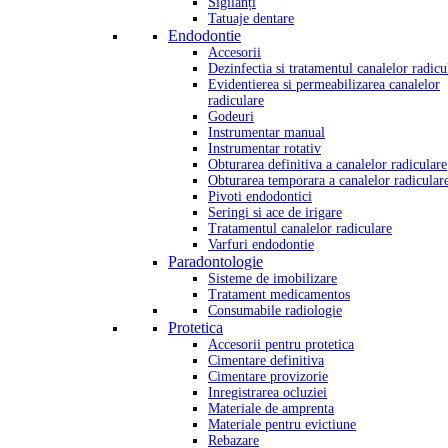
Sigilanți
Tatuaje dentare
Endodontie
Accesorii
Dezinfectia si tratamentul canalelor radicu
Evidentierea si permeabilizarea canalelor
radiculare
Godeuri
Instrumentar manual
Instrumentar rotativ
Obturarea definitiva a canalelor radiculare
Obturarea temporara a canalelor radicular
Pivoti endodontici
Seringi si ace de irigare
Tratamentul canalelor radiculare
Varfuri endodontie
Paradontologie
Sisteme de imobilizare
Tratament medicamentos
Consumabile radiologie
Protetica
Accesorii pentru protetica
Cimentare definitiva
Cimentare provizorie
Inregistrarea ocluziei
Materiale de amprenta
Materiale pentru evictiune
Rebazare