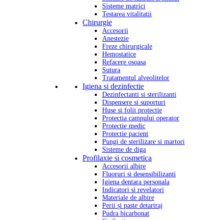
Sisteme matrici
Testarea vitalitatii
Chirurgie
Accesorii
Anestezie
Freze chirurgicale
Hemostatice
Refacere osoasa
Sutura
Tratamentul alveolitelor
Igiena si dezinfectie
Dezinfectanti si sterilizanti
Dispensere si suporturi
Huse si folii protectie
Protectia campului operator
Protectie medic
Protectie pacient
Pungi de sterilizare si martori
Sisteme de diga
Profilaxie si cosmetica
Accesorii albire
Fluoruri si desensibilizanti
Igiena dentara personala
Indicatori si revelatori
Materiale de albire
Perii și paste detartraj
Pudra bicarbonat