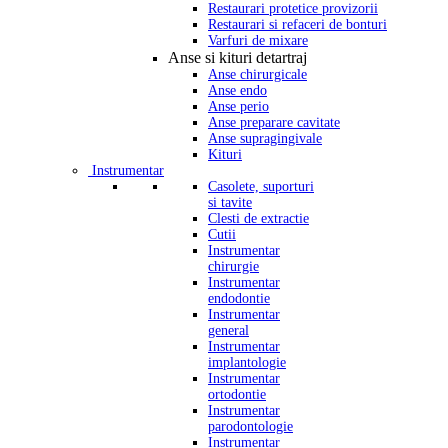
Restaurari protetice provizorii
Restaurari si refaceri de bonturi
Varfuri de mixare
Anse si kituri detartraj
Anse chirurgicale
Anse endo
Anse perio
Anse preparare cavitate
Anse supragingivale
Kituri
Instrumentar
Casolete, suporturi
si tavite
Clesti de extractie
Cutii
Instrumentar
chirurgie
Instrumentar
endodontie
Instrumentar
general
Instrumentar
implantologie
Instrumentar
ortodontie
Instrumentar
parodontologie
Instrumentar