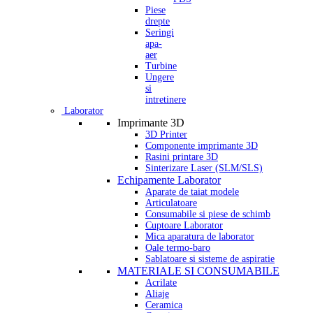
Piese
drepte
Seringi
apa-
aer
Turbine
Ungere
si
intretinere
Laborator
Imprimante 3D
3D Printer
Componente imprimante 3D
Rasini printare 3D
Sinterizare Laser (SLM/SLS)
Echipamente Laborator
Aparate de taiat modele
Articulatoare
Consumabile si piese de schimb
Cuptoare Laborator
Mica aparatura de laborator
Oale termo-baro
Sablatoare si sisteme de aspiratie
MATERIALE SI CONSUMABILE
Acrilate
Aliaje
Ceramica