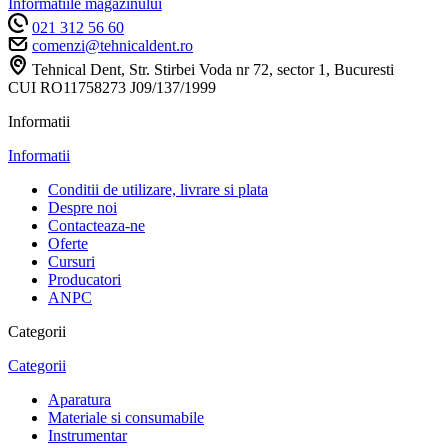
Informatiile magazinului
021 312 56 60
comenzi@tehnicaldent.ro
Tehnical Dent, Str. Stirbei Voda nr 72, sector 1, Bucuresti
CUI RO11758273 J09/137/1999
Informatii
Informatii
Conditii de utilizare, livrare si plata
Despre noi
Contacteaza-ne
Oferte
Cursuri
Producatori
ANPC
Categorii
Categorii
Aparatura
Materiale si consumabile
Instrumentar