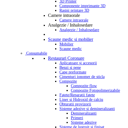
3D Printer
Componente imprimante 3D
Rasini printare 3D
Camere intraorale
Camere intraorale
Analgezie / Inhalosedare
Analgezie / Inhalosedare
Scaune medic si mobilier
Mobilier
Scaune medic
Consumabile
Restaurari Coronare
Aplicatoare și accesorii
Benzi si pene
Cape preformate
Cimenturi ionomer de sticla
Compozite
Compozite flow
Compozite Fotopolimerizabile
Faţete/Reparaţii faţete
Liner si Hidroxid de calciu
Obturatii provizorii
Sisteme adezive si demineralizanti
Demineralizanti
Primeri
Sisteme adezive
Sisteme de lustruit si finisat