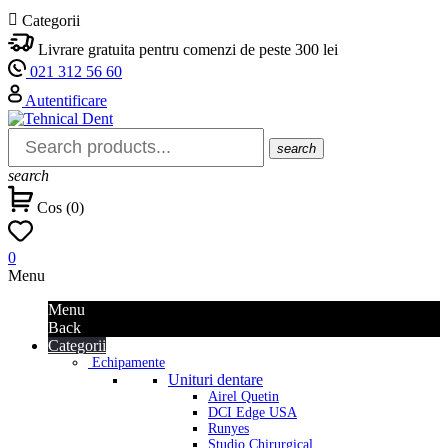

Categorii
Livrare gratuita pentru comenzi de peste 300 lei
021 312 56 60
Autentificare
search
search
Cos
(
0
)
0
Menu
Menu
Back
Categorii
Echipamente
Unituri dentare
Airel Quetin
DCI Edge USA
Runyes
Studio Chirurgical