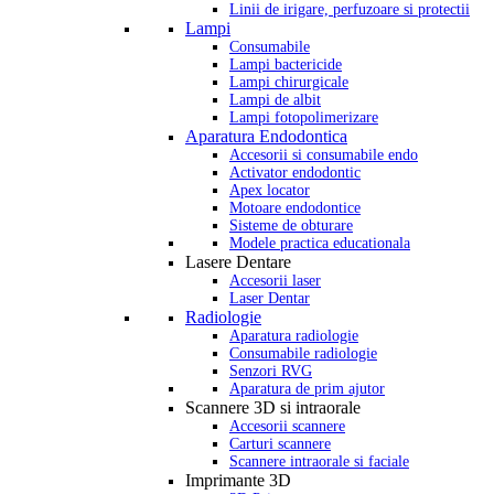
Linii de irigare, perfuzoare si protectii
Lampi
Consumabile
Lampi bactericide
Lampi chirurgicale
Lampi de albit
Lampi fotopolimerizare
Aparatura Endodontica
Accesorii si consumabile endo
Activator endodontic
Apex locator
Motoare endodontice
Sisteme de obturare
Modele practica educationala
Lasere Dentare
Accesorii laser
Laser Dentar
Radiologie
Aparatura radiologie
Consumabile radiologie
Senzori RVG
Aparatura de prim ajutor
Scannere 3D si intraorale
Accesorii scannere
Carturi scannere
Scannere intraorale si faciale
Imprimante 3D