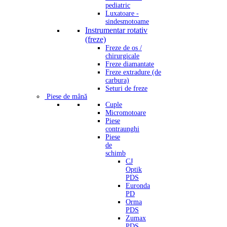
pediatric
Luxatoare -
sindesmotoame
Instrumentar rotativ
(freze)
Freze de os /
chirurgicale
Freze diamantate
Freze extradure (de
carbura)
Seturi de freze
Piese de mână
Cuple
Micromotoare
Piese
contraunghi
Piese
de
schimb
CJ
Optik
PDS
Euronda
PD
Orma
PDS
Zumax
PDS