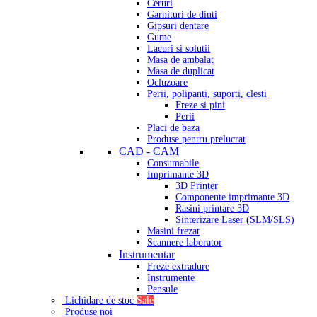
Ceruri
Garnituri de dinti
Gipsuri dentare
Gume
Lacuri si solutii
Masa de ambalat
Masa de duplicat
Ocluzoare
Perii, polipanti, suporti, clesti
Freze si pini
Perii
Placi de baza
Produse pentru prelucrat
CAD - CAM
Consumabile
Imprimante 3D
3D Printer
Componente imprimante 3D
Rasini printare 3D
Sinterizare Laser (SLM/SLS)
Masini frezat
Scannere laborator
Instrumentar
Freze extradure
Instrumente
Pensule
Lichidare de stoc
Sale
Produse noi