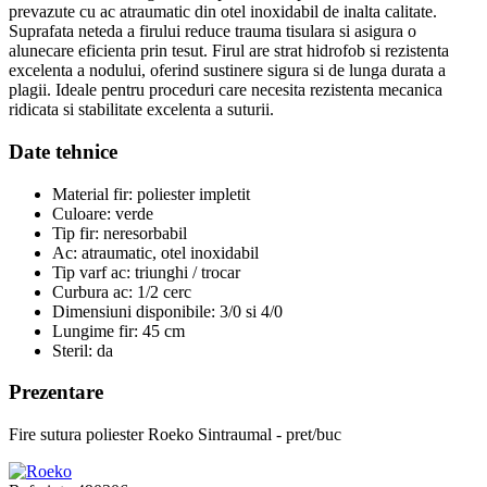
prevazute cu ac atraumatic din otel inoxidabil de inalta calitate.
Suprafata neteda a firului reduce trauma tisulara si asigura o
alunecare eficienta prin tesut. Firul are strat hidrofob si rezistenta
excelenta a nodului, oferind sustinere sigura si de lunga durata a
plagii. Ideale pentru proceduri care necesita rezistenta mecanica
ridicata si stabilitate excelenta a suturii.
Date tehnice
Material fir: poliester impletit
Culoare: verde
Tip fir: neresorbabil
Ac: atraumatic, otel inoxidabil
Tip varf ac: triunghi / trocar
Curbura ac: 1/2 cerc
Dimensiuni disponibile: 3/0 si 4/0
Lungime fir: 45 cm
Steril: da
Prezentare
Fire sutura poliester Roeko Sintraumal - pret/buc