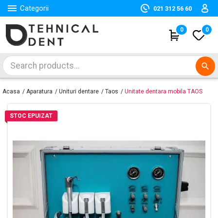

Categorii
021 312 56 60
(
0
)
0
search
Acasa
Aparatura
Unituri dentare
Taos
Unitate dentara mobila TAOS
STOC EPUIZAT