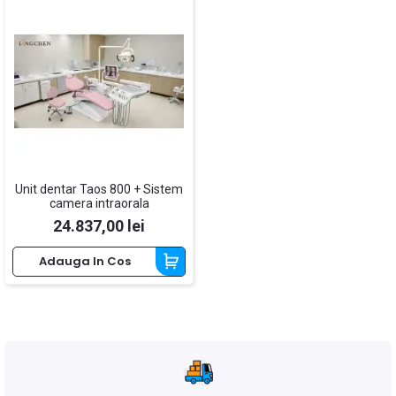
Unit dentar Taos 800 + Sistem
camera intraorala
Pret
24.837,00 lei
Adauga In Cos