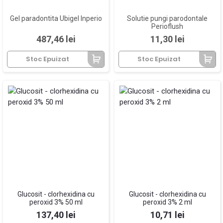
Gel paradontita Ubigel Inperio
Solutie pungi parodontale
Perioflush
Pret
Pret
487,46 lei
11,30 lei
Stoc Epuizat
Stoc Epuizat
Glucosit - clorhexidina cu
Glucosit - clorhexidina cu
peroxid 3% 50 ml
peroxid 3% 2 ml
Pret
Pret
137,40 lei
10,71 lei