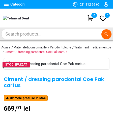

Categorii
021 312 56 60
(
0
)
0
search
Acasa
Materiale&consumabile
Parodontologie
Tratament medicamentos
Ciment / dressing parodontal Coe Pak cartus
STOC EPUIZAT
Ciment / dressing parodontal Coe Pak
cartus
Ultimele produse in stoc

669,
lei
01