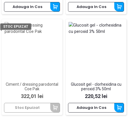
Adauga In Cos
Adauga In Cos
STOC EPUIZAT
Ciment / dressing parodontal
Glucosit gel - clorhexidina cu
Coe Pak
peroxid 3% 50ml
Pret
Pret
322,01 lei
220,52 lei
Stoc Epuizat
Adauga In Cos