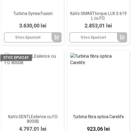
Turbina Synea Fusion
KaVo SMARTtorque LUX S 619
L cu F.O.
Pret
Pret
3.630,00 lei
2.853,01 lei
Stoc Epuizat
Stoc Epuizat
STOC EPUIZAT
KaVo GENTLEsilence cu F.O
Turbina fibra optica Carelife
8000B
Pret
Pret
4.797,01 lei
923,06 lei