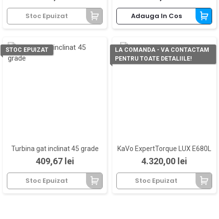
Stoc Epuizat
Adauga In Cos
STOC EPUIZAT
LA COMANDA - VA CONTACTAM
PENTRU TOATE DETALIILE!
Turbina gat inclinat 45 grade
KaVo ExpertTorque LUX E680L
Pret
Pret
409,67 lei
4.320,00 lei
Stoc Epuizat
Stoc Epuizat