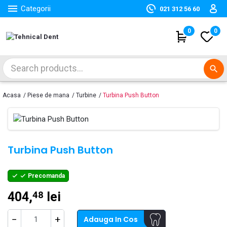

Categorii
021 312 56 60
(
0
)
0
search
Acasa
Piese de mana
Turbine
Turbina Push Button
Turbina Push Button
Precomanda


404,
lei
48
−
+
Adauga In Cos