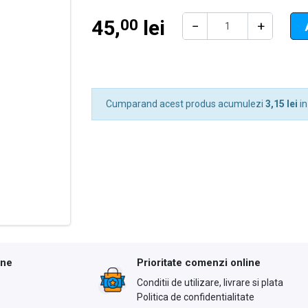
45,
lei
00
−
+
Cumparand acest produs acumulezi
3,15 lei
in
ine
Prioritate comenzi online
Conditii de utilizare, livrare si plata
Politica de confidentialitate