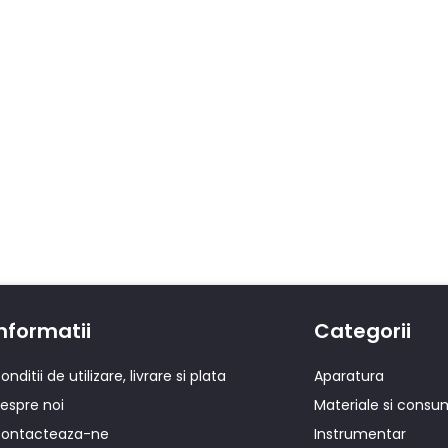
nformatii
Categorii
onditii de utilizare, livrare si plata
Aparatura
espre noi
Materiale si consu
ontacteaza-ne
Instrumentar