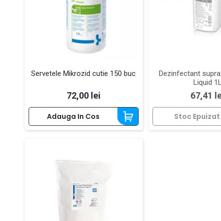
Servetele Mikrozid cutie 150 buc
Dezinfectant supraf
Liquid 1
Pret
Pret
72,00 lei
67,41 le
Adauga In Cos
Stoc Epuizat