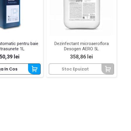
utomatic pentru baie
Dezinfectant microaeroflora
ltrasunete 1L
Desogen AERO 5L
ret
Pret
50,39 lei
358,86 lei
a In Cos
Stoc Epuizat