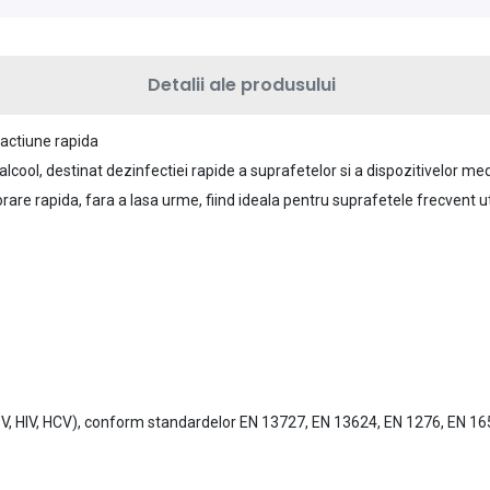
Detalii ale produsului
actiune rapida
lcool, destinat dezinfectiei rapide a suprafetelor si a dispozitivelor me
re rapida, fara a lasa urme, fiind ideala pentru suprafetele frecvent ut
siv HBV, HIV, HCV), conform standardelor EN 13727, EN 13624, EN 1276, EN 