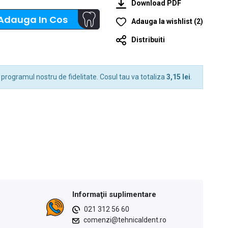
Download PDF
Adauga In Cos
Adauga la wishlist
(
2
)
Distribuiti
 programul nostru de fidelitate. Cosul tau va totaliza
3,15 lei
.
Informaţii suplimentare
021 312 56 60
comenzi@tehnicaldent.ro