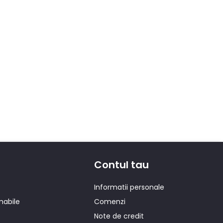
Contul tau
Informatii personale
mabile
Comenzi
Note de credit