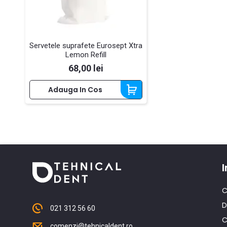
Servetele suprafete Eurosept Xtra
Lemon Refill
Pret
68,00 lei
Adauga In Cos
I
C
D
021 312 56 60
C
comenzi@tehnicaldent.ro