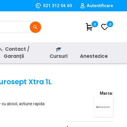
021 312 56 60
Autentificare
(
0
)
0
search
Contact /
Garanții
Cursuri
Anestezice
urosept Xtra 1L
Marca:
cu alcool, actiune rapida