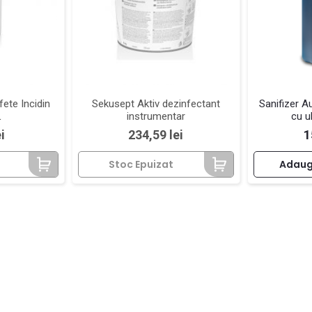
ete Incidin
Sekusept Aktiv dezinfectant
Sanifizer A
L
instrumentar
cu u
Pret
P
i
234,59 lei
1
Stoc Epuizat
Adaug