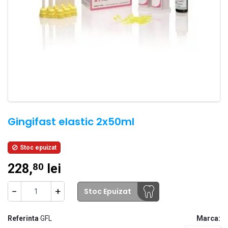
Gingifast elastic 2x50ml
Stoc epuizat

228,
lei
80
−
+
Stoc Epuizat
Referinta
GFL
Marca: