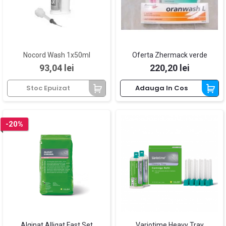
Nocord Wash 1x50ml
Oferta Zhermack verde
Pret
Pret
93,04 lei
220,20 lei
Stoc Epuizat
Adauga In Cos
-20%
Alginat Alligat Fast Set
Variotime Heavy Tray