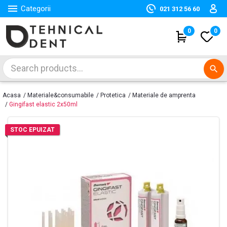

Categorii
021 312 56 60
(
0
)
0
search
Acasa
Materiale&consumabile
Protetica
Materiale de amprenta
Gingifast elastic 2x50ml
STOC EPUIZAT