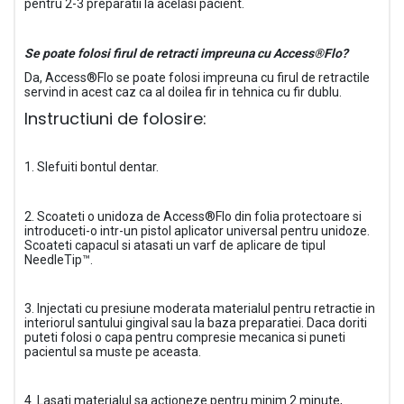
pentru 2-3 preparatii la acelasi pacient.
Se poate folosi firul de retracti impreuna cu Access®Flo?
Da, Access®Flo se poate folosi impreuna cu firul de retractile
servind in acest caz ca al doilea fir in tehnica cu fir dublu.
Instructiuni de folosire:
1. Slefuiti bontul dentar.
2. Scoateti o unidoza de
Access®Flo
din folia protectoare si
introduceti-o intr-un pistol aplicator universal pentru unidoze.
Scoateti capacul si atasati un varf de aplicare de tipul
NeedleTip™.
3. Injectati cu presiune moderata materialul pentru retractie in
interiorul santului gingival sau la baza preparatiei. Daca doriti
puteti folosi o capa pentru compresie mecanica si puneti
pacientul sa muste pe aceasta.
4. Lasati materialul sa actioneze pentru minim 2 minute,