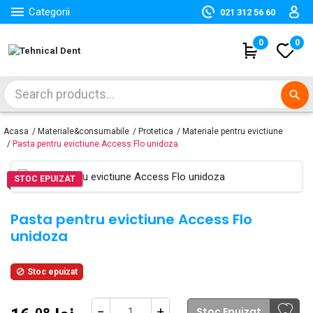

Categorii
021 312 56 60
(
0
)
0
search
Acasa
Materiale&consumabile
Protetica
Materiale pentru evictiune
Pasta pentru evictiune Access Flo unidoza
STOC EPUIZAT
Pasta pentru evictiune Access Flo
unidoza
Stoc epuizat

−
+
Stoc Epuizat