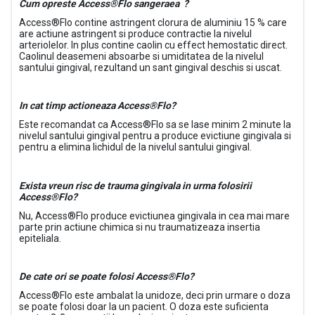
Cum opreste Access®Flo sangeraea ?
Access®Flo contine astringent clorura de aluminiu 15 % care
are actiune astringent si produce contractie la nivelul
arteriolelor. In plus contine caolin cu effect hemostatic direct.
Caolinul deasemeni absoarbe si umiditatea de la nivelul
santului gingival, rezultand un sant gingival deschis si uscat.
In cat timp actioneaza Access®Flo?
Este recomandat ca Access®Flo sa se lase minim 2 minute la
nivelul santului gingival pentru a produce evictiune gingivala si
pentru a elimina lichidul de la nivelul santului gingival.
Exista vreun risc de trauma gingivala in urma folosirii
Access®Flo?
Nu, Access®Flo produce evictiunea gingivala in cea mai mare
parte prin actiune chimica si nu traumatizeaza insertia
epiteliala.
De cate ori se poate folosi Access®Flo?
Access®Flo este ambalat la unidoze, deci prin urmare o doza
se poate folosi doar la un pacient. O doza este suficienta