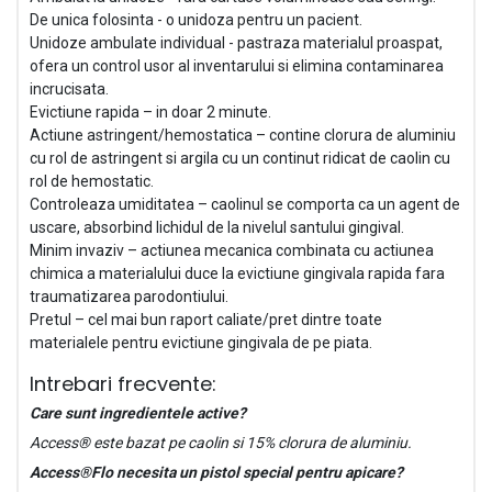
De unica folosinta - o unidoza pentru un pacient.
Unidoze ambulate individual - pastraza materialul proaspat,
ofera un control usor al inventarului si elimina contaminarea
incrucisata.
Evictiune rapida – in doar 2 minute.
Actiune astringent/hemostatica – contine clorura de aluminiu
cu rol de astringent si argila cu un continut ridicat de caolin cu
rol de hemostatic.
Controleaza umiditatea – caolinul se comporta ca un agent de
uscare, absorbind lichidul de la nivelul santului gingival.
Minim invaziv – actiunea mecanica combinata cu actiunea
chimica a materialului duce la evictiune gingivala rapida fara
traumatizarea parodontiului.
Pretul – cel mai bun raport caliate/pret dintre toate
materialele pentru evictiune gingivala de pe piata.
Intrebari frecvente:
Care sunt ingredientele active?
Access® este bazat pe caolin si 15% clorura de aluminiu.
Access®Flo necesita un pistol special pentru apicare?