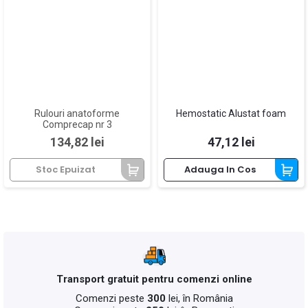
Rulouri anatoforme
Hemostatic Alustat foam
Comprecap nr 3
Pret
Pret
134,82 lei
47,12 lei
Stoc Epuizat
Adauga In Cos
Transport gratuit pentru comenzi online
Comenzi peste
300
lei, în România