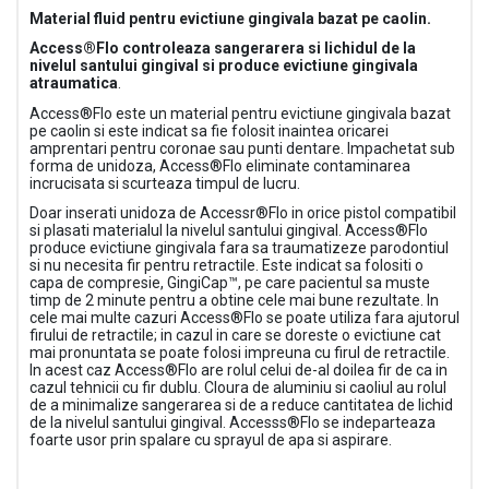
Material fluid pentru evictiune gingivala bazat pe caolin.
Access®Flo controleaza sangerarera si lichidul de la
nivelul santului gingival si produce evictiune gingivala
atraumatica
.
Access®Flo este un material pentru evictiune gingivala bazat
pe caolin si este indicat sa fie folosit inaintea oricarei
amprentari pentru coronae sau punti dentare. Impachetat sub
forma de unidoza, Access®Flo eliminate contaminarea
incrucisata si scurteaza timpul de lucru.
Doar inserati unidoza de Accessr®Flo in orice pistol compatibil
si plasati materialul la nivelul santului gingival. Access®Flo
produce evictiune gingivala fara sa traumatizeze parodontiul
si nu necesita fir pentru retractile. Este indicat sa folositi o
capa de compresie, GingiCap™, pe care pacientul sa muste
timp de 2 minute pentru a obtine cele mai bune rezultate. In
cele mai multe cazuri Access®Flo se poate utiliza fara ajutorul
firului de retractile; in cazul in care se doreste o evictiune cat
mai pronuntata se poate folosi impreuna cu firul de retractile.
In acest caz Access®Flo are rolul celui de-al doilea fir de ca in
cazul tehnicii cu fir dublu. Cloura de aluminiu si caoliul au rolul
de a minimalize sangerarea si de a reduce cantitatea de lichid
de la nivelul santului gingival. Accesss®Flo se indeparteaza
foarte usor prin spalare cu sprayul de apa si aspirare.