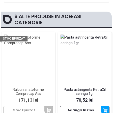
6 ALTE PRODUSE IN ACEEASI
CATEGORIE:
STOC EPUIZAT
Rulouri anatoforme
Pasta astringenta RetraXil
Comprecap Ass
seringa 1gr
Pret
Pret
171,13 lei
70,52 lei
Stoc Epuizat
Adauga In Cos