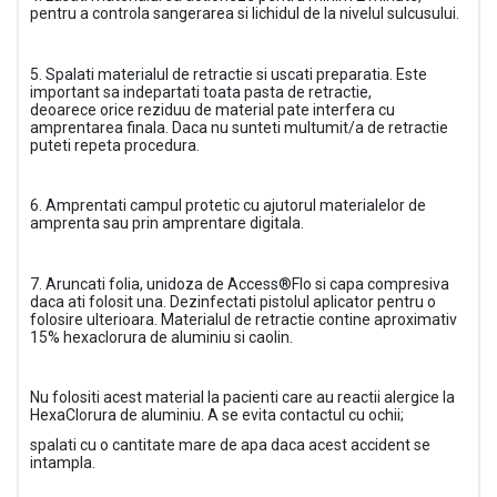
pentru a controla sangerarea si lichidul de la nivelul sulcusului.
5. Spalati materialul de retractie si uscati preparatia. Este
important sa indepartati toata pasta de retractie,
deoarece orice reziduu de material pate interfera cu
amprentarea finala. Daca nu sunteti multumit/a de retractie
puteti repeta procedura.
6. Amprentati campul protetic cu ajutorul materialelor de
amprenta sau prin amprentare digitala.
7. Aruncati folia, unidoza de
Access®Flo
si capa compresiva
daca ati folosit una. Dezinfectati pistolul aplicator pentru o
folosire ulterioara. Materialul de retractie contine aproximativ
15% hexaclorura de aluminiu si caolin.
Nu folositi acest material la pacienti care au reactii alergice la
HexaClorura de aluminiu. A se evita contactul cu ochii;
spalati cu o cantitate mare de apa daca acest accident se
intampla.