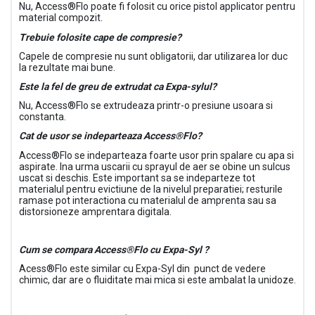
Nu, Access®Flo poate fi folosit cu orice pistol applicator pentru
material compozit.
Trebuie folosite cape de compresie?
Capele de compresie nu sunt obligatorii, dar utilizarea lor duc
la rezultate mai bune.
Este la fel de greu de extrudat ca Expa-sylul?
Nu, Access®Flo se extrudeaza printr-o presiune usoara si
constanta.
Cat de usor se indeparteaza Access®Flo?
Access®Flo se indeparteaza foarte usor prin spalare cu apa si
aspirate. Ina urma uscarii cu sprayul de aer se obine un sulcus
uscat si deschis. Este important sa se indeparteze tot
materialul pentru evictiune de la nivelul preparatiei; resturile
ramase pot interactiona cu materialul de amprenta sau sa
distorsioneze amprentara digitala.
Cum se compara Access®Flo cu Expa-Syl ?
Acess®Flo este similar cu Expa-Syl din punct de vedere
chimic, dar are o fluiditate mai mica si este ambalat la unidoze.