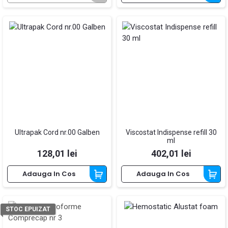
Ultrapak Cord nr.00 Galben
Viscostat Indispense refill 30
ml
Pret
Pret
128,01 lei
402,01 lei
Adauga In Cos
Adauga In Cos
STOC EPUIZAT