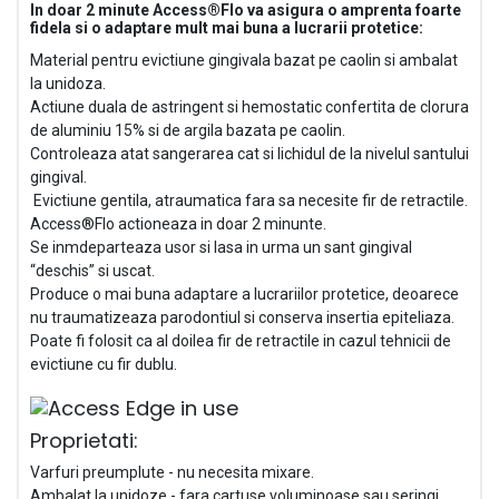
In doar 2 minute Access®Flo va asigura o amprenta foarte
fidela si o adaptare mult mai buna a lucrarii protetice:
Material pentru evictiune gingivala bazat pe caolin si ambalat
la unidoza.
Actiune duala de astringent si hemostatic confertita de clorura
de aluminiu 15% si de argila bazata pe caolin.
Controleaza atat sangerarea cat si lichidul de la nivelul santului
gingival.
Evictiune gentila, atraumatica fara sa necesite fir de retractile.
Access®Flo actioneaza in doar 2 minunte.
Se inmdeparteaza usor si lasa in urma un sant gingival
“deschis” si uscat.
Produce o mai buna adaptare a lucrariilor protetice, deoarece
nu traumatizeaza parodontiul si conserva insertia epiteliaza.
Poate fi folosit ca al doilea fir de retractile in cazul tehnicii de
evictiune cu fir dublu.
Proprietati:
Varfuri preumplute - nu necesita mixare.
Ambalat la unidoze - fara cartuse voluminoase sau seringi.