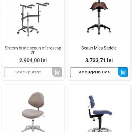
Sistem brate scaun microscop
Scaun Mica Saddle
2D
Pret
Pret
2.904,00 lei
3.733,71 lei
Stoc Epuizat
Adauga In Cos