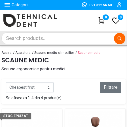

Categorii
021 312 56 60
(
0
)
0
search
Acasa
Aparatura
Scaune medic si mobilier
Scaune medic
SCAUNE MEDIC
Scaune ergonomice pentru medici
Filtrare
Se afiseaza 1-4 din 4 produs(e)
STOC EPUIZAT