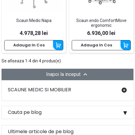
Scaun Medic Napa
Scaun endo ComfortMove
ergonomic
Pret
Pret
4.978,28 lei
6.936,00 lei
Adauga In Cos
Adauga In Cos
Se afiseaza 1-4 din 4 produs(e)

Inapoi la inceput
SCAUNE MEDIC SI MOBILIER
add_circle
Cauta pe blog
RIN TEH
I
C
A
T
A
M
P
C
U
A
J
U
T
O
R
U
L
R CA
Ultimele articole de pe blog