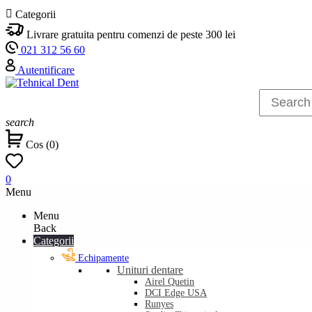

Categorii
Livrare gratuita pentru comenzi de peste 300 lei
021 312 56 60
Autentificare
search
Cos
(
0
)
0
Menu
Menu
Back
Categorii
Echipamente
Unituri dentare
Airel Quetin
DCI Edge USA
Runyes