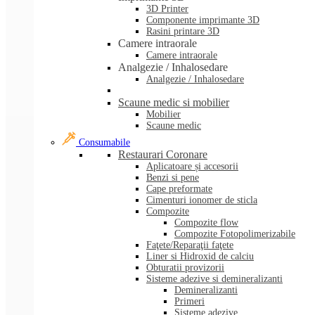
3D Printer
Componente imprimante 3D
Rasini printare 3D
Camere intraorale
Camere intraorale
Analgezie / Inhalosedare
Analgezie / Inhalosedare
Scaune medic si mobilier
Mobilier
Scaune medic
Consumabile
Restaurari Coronare
Aplicatoare și accesorii
Benzi si pene
Cape preformate
Cimenturi ionomer de sticla
Compozite
Compozite flow
Compozite Fotopolimerizabile
Faţete/Reparaţii faţete
Liner si Hidroxid de calciu
Obturatii provizorii
Sisteme adezive si demineralizanti
Demineralizanti
Primeri
Sisteme adezive