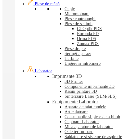
Piese de mână
Cuple
Micromotoare
Piese contraunghi
Piese de schimb
CJ Optik PDS
Euronda PD
Orma PDS
Zumax PDS
Piese drepte
Seringi apa-aer
Turbine
Ungere si intretinere
Laborator
Imprimante 3D
3D Printer
Componente imprimante 3D
Rasini printare 3D
Sinterizare Laser (SLM/SLS)
Echipamente Laborator
Aparate de taiat modele
Articulatoare
Consumabile si piese de schimb
Cuptoare Laborator
Mica aparatura de laborator
Oale termo-baro
Sablatoare si sisteme de aspiratie