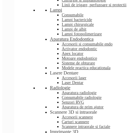
Chirurgie si implantologie
Linii de irigare, perfuzoare si protectii
Lampi
Consumabile
Lampi bactericide
Lampi chirurgicale
Lampi de albit
Lampi fotopolimerizare
Aparatura Endodontica
Accesorii si consumabile endo
Activator endodontic
Apex locator
Motoare endodontice
Sisteme de obturare
Modele practica educationala
Lasere Dentare
Accesorii laser
Laser Dentar
Radiologie
Aparatura radiologie
Consumabile radiologie
Senzori RVG
Aparatura de prim ajutor
Scannere 3D si intraorale
Accesorii scannere
Carturi scannere
Scannere intraorale si faciale
Imprimante 3D