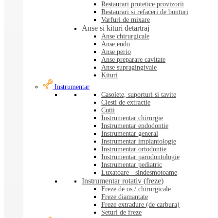
Restaurari protetice provizorii
Restaurari si refaceri de bonturi
Varfuri de mixare
Anse si kituri detartraj
Anse chirurgicale
Anse endo
Anse perio
Anse preparare cavitate
Anse supragingivale
Kituri
Instrumentar
Casolete, suporturi si tavite
Clesti de extractie
Cutii
Instrumentar chirurgie
Instrumentar endodontie
Instrumentar general
Instrumentar implantologie
Instrumentar ortodontie
Instrumentar parodontologie
Instrumentar pediatric
Luxatoare - sindesmotoame
Instrumentar rotativ (freze)
Freze de os / chirurgicale
Freze diamantate
Freze extradure (de carbura)
Seturi de freze