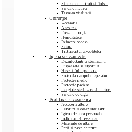
Sisteme de lustruit si finisat
Sisteme matrici
Testarea vitalitatii
Chirurgie
Accesorii
Anestezie
Freze chirurgicale
Hemostatice
Refacere osoasa
Sutura
Tratamentul alveolitelor
Igiena si dezinfectie
Dezinfectanti si sterilizanti
Dispensere si suporturi
Huse si folii protectie
Protectia campului operator
Protectie medic
Protectie pacient
Pungi de sterilizare si martori
Sisteme de diga
Profilaxie si cosmetica
Accesorii albire
Fluoruri si desensibilizanti
Igiena dentara personala
Indicatori si revelatori
Materiale de albire
Perii și paste detartraj