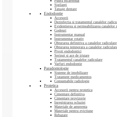
Pudra bicarbonat
Sigilanți
Tatuaje dentare
Endodontie
Accesorii
Dezinfectia si tratamentul canalelor radicu
Evidentierea si permeabilizarea canalelor 
Godeuri
Instrumentar manual
Instrumentar rotativ
Obturarea definitiva a canalelor radiculare
Obturarea temporara a canalelor radicular
Pivoti endodontici
Seringi si ace de irigare
Tratamentul canalelor radiculare
Varfuri endodontie
Paradontologie
Sisteme de imobilizare
Tratament medicamentos
Consumabile radiologie
Protetica
Accesorii pentru protetica
Cimentare definitiva
Cimentare provizorie
Inregistrarea ocluziei
Materiale de amprenta
Materiale pentru evictiune
Rebazare