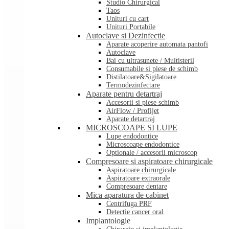
Studio Chirurgical
Taos
Unituri cu cart
Unituri Portabile
Autoclave si Dezinfectie
Aparate acoperire automata pantofi
Autoclave
Bai cu ultrasunete / Multisteril
Consumabile si piese de schimb
Distilatoare&Sigilatoare
Termodezinfectare
Aparate pentru detartraj
Accesorii si piese schimb
AirFlow / Profijet
Aparate detartraj
MICROSCOAPE SI LUPE
Lupe endodontice
Microscoape endodontice
Optionale / accesorii microscop
Compresoare si aspiratoare chirurgicale
Aspiratoare chirurgicale
Aspiratoare extraorale
Compresoare dentare
Mica aparatura de cabinet
Centrifuga PRF
Detectie cancer oral
Implantologie